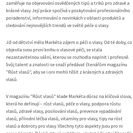
zaměřuje na objevování osvědčených tipů a triků pro zdravé a
krásné vlasy. Její práce spočívá v poskytování profesionálního
poradenství, informování o novinkách v oblasti produktů a
sledování nejnovějších trendů ve světě péče o vlasy.
Již od dětství měla Markéta zájem o péči o vlasy. Od té doby, co
objevila svou první knihu o vlasové péči, se stala
nezastavitelnou vášní, kterou se rozhodla naplnit i profesně.
Svůj talent a znalosti se snaží předávat čtenářům magazínu
"Růst vlasů", aby se i oni mohli těšit z krásných a zdravých
vlasů.
V magazínu "Růst vlasů" klade Markéta důraz na klíčová slova,
která ho definují – růst vlasů, péče o vlasy, podpora růstu
vlasů, zdravé vlasy, posilování vlasů, prevence vypadávání
vlasů, přírodní léčba vlasů, vitamíny pro vlasy, tipy na růst
vlasů a dobroty pro vlasy. Všechny tyto aspekty jsou pro ni