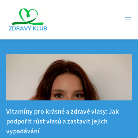
Vitamíny pro krásné a zdravé vlasy: Jak
podpořit růst vlasů a zastavit jejich
vypadávání