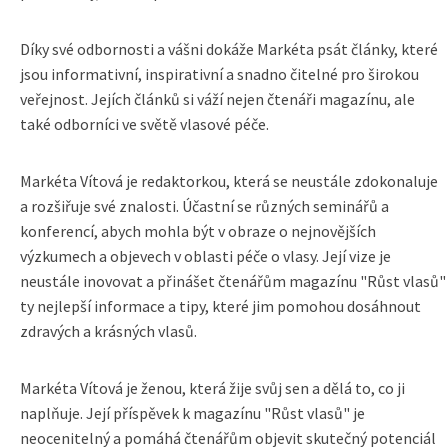
Díky své odbornosti a vášni dokáže Markéta psát články, které
jsou informativní, inspirativní a snadno čitelné pro širokou
veřejnost. Jejích článků si váží nejen čtenáři magazínu, ale
také odborníci ve světě vlasové péče.
Markéta Vítová je redaktorkou, která se neustále zdokonaluje
a rozšiřuje své znalosti. Účastní se různých seminářů a
konferencí, abych mohla být v obraze o nejnovějších
výzkumech a objevech v oblasti péče o vlasy. Její vize je
neustále inovovat a přinášet čtenářům magazínu "Růst vlasů"
ty nejlepší informace a tipy, které jim pomohou dosáhnout
zdravých a krásných vlasů.
Markéta Vítová je ženou, která žije svůj sen a dělá to, co ji
naplňuje. Její příspěvek k magazínu "Růst vlasů" je
neocenitelný a pomáhá čtenářům objevit skutečný potenciál