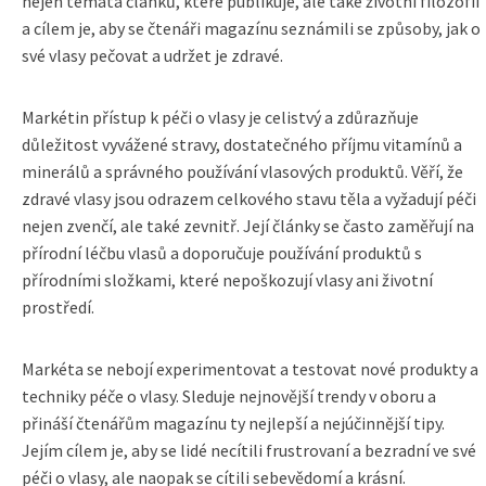
nejen témata článků, které publikuje, ale také životní filozofií
a cílem je, aby se čtenáři magazínu seznámili se způsoby, jak o
své vlasy pečovat a udržet je zdravé.
Markétin přístup k péči o vlasy je celistvý a zdůrazňuje
důležitost vyvážené stravy, dostatečného příjmu vitamínů a
minerálů a správného používání vlasových produktů. Věří, že
zdravé vlasy jsou odrazem celkového stavu těla a vyžadují péči
nejen zvenčí, ale také zevnitř. Její články se často zaměřují na
přírodní léčbu vlasů a doporučuje používání produktů s
přírodními složkami, které nepoškozují vlasy ani životní
prostředí.
Markéta se nebojí experimentovat a testovat nové produkty a
techniky péče o vlasy. Sleduje nejnovější trendy v oboru a
přináší čtenářům magazínu ty nejlepší a nejúčinnější tipy.
Jejím cílem je, aby se lidé necítili frustrovaní a bezradní ve své
péči o vlasy, ale naopak se cítili sebevědomí a krásní.