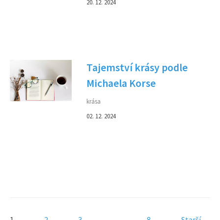
20. 12. 2024
Tajemství krásy podle
Michaela Korse
krása
02. 12. 2024
1
2
3
...
8
Starší →