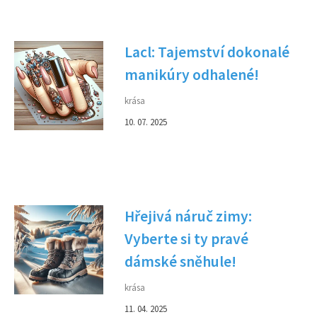
Lacl: Tajemství dokonalé
manikúry odhalené!
krása
10. 07. 2025
Hřejivá náruč zimy:
Vyberte si ty pravé
dámské sněhule!
krása
11. 04. 2025