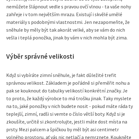
nemůžete šlápnout vedle s pravou ovčí vlnou - ta vaše nohy
zahřeje i v tom největším mrazu. Existují i skvělé umělé
materiály s podobnými vlastnostmi. Jen nezapomeňte, že
sněhule by měly být tak akorát velké, aby se vám do nich
vešla i teplá ponožka, jinak by vám v nich mohla být zima.
Výběr správné velikosti
Když si vybíráte zimní sněhule, je fakt důležité trefit
správnou velikost. Základem je pořádně si přeměřit nohu a
pak se kouknout do tabulky velikostí konkrétní značky. Je
to proto, že každý výrobce to má trošku jinak. Taky myslete
na to, jaké ponožky v nich budete nosit - pokud máte ráda ty
teplejší, zimní, radši si vemte o číslo větší boty. Když si je
zkoušíte, určitě si zkontrolujte, jestli máte dost místa na
prsty. Mezi palcem a špičkou by měl být asi centimetr
volného prostoru, ať vás nic netlačí a nemrznete. Koukněte