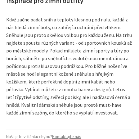
Inspirace pro zimní outfity
Když začne padat sníh a teploty klesnou pod nulu, každá z
nás hledá zimní boty, co zahřejí a ochrání před vlhkem.
Sněhule jsou proto skvělou volbou pro každou ženu. Na trhu
najdete spoustu různých variant - od sportovních kousků až
po městské modely. Pokud milujete zimní sporty a túry po
horách, sáhněte po sněhulích s vodotěsnou membránou a
pořádnou protiskluzovou podrážkou. Pro běžné nošení ve
městě se hodí elegantní kožené sněhule s hřejivým
kožíškem, které perfektně doplní zimní kabát nebo
péřovku. Vybírat můžete z mnoha barev a designů. Letos
letí třpytivé odstíny, zvířecí potisky, ale i nadčasová černá a
hnědá. Kvalitní dámské sněhule jsou prostě must-have
každé zimní sezóny, do kterého se vyplatí investovat.
Našli jste v článku chybu?
Kontaktujte nás