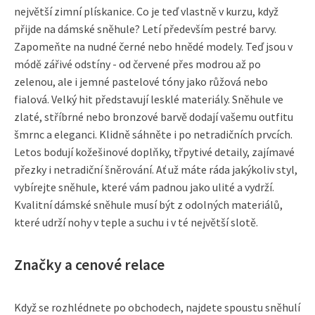
největší zimní plískanice. Co je teď vlastně v kurzu, když
přijde na dámské sněhule? Letí především pestré barvy.
Zapomeňte na nudné černé nebo hnědé modely. Teď jsou v
módě zářivé odstíny - od červené přes modrou až po
zelenou, ale i jemné pastelové tóny jako růžová nebo
fialová. Velký hit představují lesklé materiály. Sněhule ve
zlaté, stříbrné nebo bronzové barvě dodají vašemu outfitu
šmrnc a eleganci. Klidně sáhněte i po netradičních prvcích.
Letos bodují kožešinové doplňky, třpytivé detaily, zajímavé
přezky i netradiční šněrování. Ať už máte ráda jakýkoliv styl,
vybírejte sněhule, které vám padnou jako ulité a vydrží.
Kvalitní dámské sněhule musí být z odolných materiálů,
které udrží nohy v teple a suchu i v té největší slotě.
Značky a cenové relace
Když se rozhlédnete po obchodech, najdete spoustu sněhulí