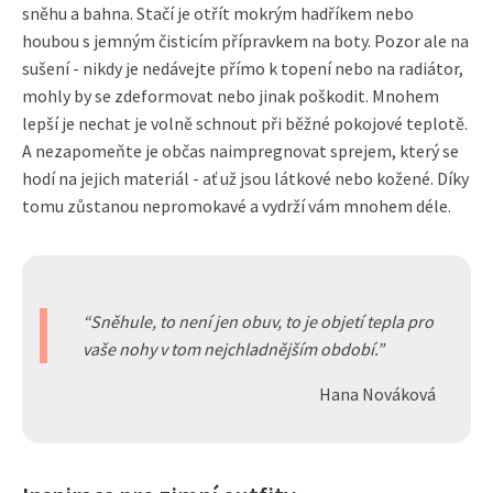
sněhu a bahna. Stačí je otřít mokrým hadříkem nebo
houbou s jemným čisticím přípravkem na boty. Pozor ale na
sušení - nikdy je nedávejte přímo k topení nebo na radiátor,
mohly by se zdeformovat nebo jinak poškodit. Mnohem
lepší je nechat je volně schnout při běžné pokojové teplotě.
A nezapomeňte je občas naimpregnovat sprejem, který se
hodí na jejich materiál - ať už jsou látkové nebo kožené. Díky
tomu zůstanou nepromokavé a vydrží vám mnohem déle.
Sněhule, to není jen obuv, to je objetí tepla pro
vaše nohy v tom nejchladnějším období.
Hana Nováková