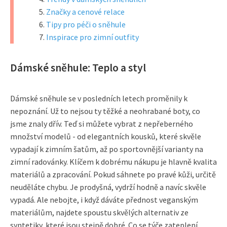
Značky a cenové relace
Tipy pro péči o sněhule
Inspirace pro zimní outfity
Dámské sněhule: Teplo a styl
Dámské sněhule se v posledních letech proměnily k
nepoznání. Už to nejsou ty těžké a neohrabané boty, co
jsme znaly dřív. Teď si můžete vybrat z nepřeberného
množství modelů - od elegantních kousků, které skvěle
vypadají k zimním šatům, až po sportovnější varianty na
zimní radovánky. Klíčem k dobrému nákupu je hlavně kvalita
materiálů a zpracování. Pokud sáhnete po pravé kůži, určitě
neuděláte chybu. Je prodyšná, vydrží hodně a navíc skvěle
vypadá. Ale nebojte, i když dáváte přednost veganským
materiálům, najdete spoustu skvělých alternativ ze
syntetiky, které jsou stejně dobré. Co se týče zateplení,