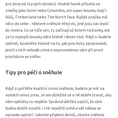
pro ženy od různých výrobců. Hodně holek přísahá na
značky jako Sorel nebo Columbia, ale super kousky mají i
UGG, Timberland nebo The North Face. Každá značka má
něco do sebe - některé sněhule hřejí víc, jiné jsou zas lepší
do mokra. Co se týče cen, ty začínají už kolem tisícovky, ale
za ty nejlepší kousky dáte klidně i deset tisíc. Když si budete
vybírat, koukněte hlavně na to, jak jsou boty zpracované,
jestli v nich nebude zima a nepromoknou vám při první
procházce ve sněhu.
Tipy pro péči o sněhule
Když si pořídíte kvalitní zimní sněhule, budete je mít na
nohách celou zimu. Je ale důležité se o ně dobře starat, aby
vám vydržely co nejdéle. Správná údržba zajistí, že vám
budou dobře sloužit i v té největší zimě a váš nákup se
opravdu vyplatí. Jakmile přijdete domů, zbavte sněhule