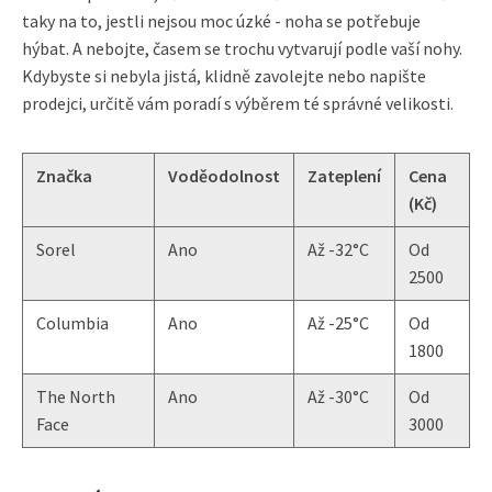
taky na to, jestli nejsou moc úzké - noha se potřebuje
hýbat. A nebojte, časem se trochu vytvarují podle vaší nohy.
Kdybyste si nebyla jistá, klidně zavolejte nebo napište
prodejci, určitě vám poradí s výběrem té správné velikosti.
Značka
Voděodolnost
Zateplení
Cena
(Kč)
Sorel
Ano
Až -32°C
Od
2500
Columbia
Ano
Až -25°C
Od
1800
The North
Ano
Až -30°C
Od
Face
3000