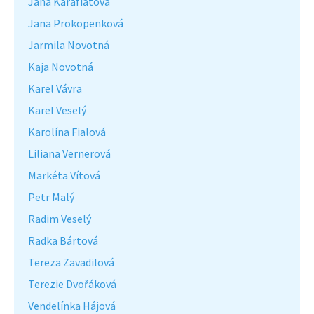
Jána Karafiátová
Jana Prokopenková
Jarmila Novotná
Kaja Novotná
Karel Vávra
Karel Veselý
Karolína Fialová
Liliana Vernerová
Markéta Vítová
Petr Malý
Radim Veselý
Radka Bártová
Tereza Zavadilová
Terezie Dvořáková
Vendelínka Hájová