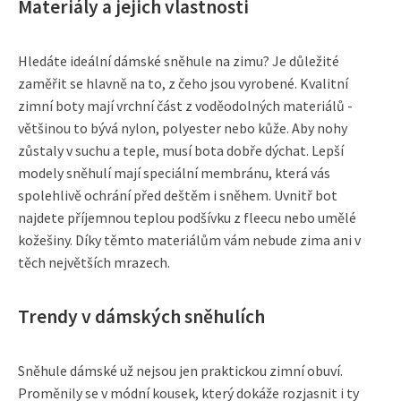
Materiály a jejich vlastnosti
Hledáte ideální dámské sněhule na zimu? Je důležité
zaměřit se hlavně na to, z čeho jsou vyrobené. Kvalitní
zimní boty mají vrchní část z voděodolných materiálů -
většinou to bývá nylon, polyester nebo kůže. Aby nohy
zůstaly v suchu a teple, musí bota dobře dýchat. Lepší
modely sněhulí mají speciální membránu, která vás
spolehlivě ochrání před deštěm i sněhem. Uvnitř bot
najdete příjemnou teplou podšívku z fleecu nebo umělé
kožešiny. Díky těmto materiálům vám nebude zima ani v
těch největších mrazech.
Trendy v dámských sněhulích
Sněhule dámské už nejsou jen praktickou zimní obuví.
Proměnily se v módní kousek, který dokáže rozjasnit i ty