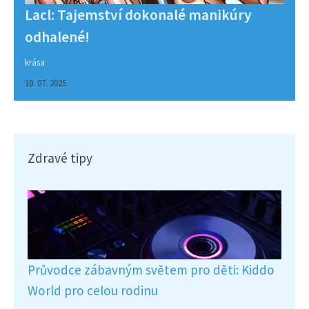
Lacl: Tajemství dokonalé manikúry
odhalené!
krása
10. 07. 2025
Zdravé tipy
Průvodce zábavným světem pro děti: Kiddo
World pro celou rodinu