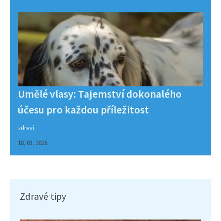
Umělé vlasy: Tajemství dokonalého
účesu pro každou příležitost
zdraví
18. 03. 2026
Zdravé tipy