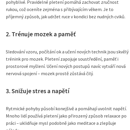
pohyblivé. Pravidelné pletení pomáhá zachovat zručnost
rukou, což oceníte zejména s přibývajícím věkem. Je to
příjemný způsob, jak udržet ruce v kondici bez nudných cviků.
2. Trénuje mozek a paměť
Sledování vzoru, počítání ok a učení nových technik jsou skvělý
trénink pro mozek. Pletení zapojuje soustředění, paměť i
prostorové myšlení. Učení nových postupů navíc vytváří nová
nervová spojení – mozek prostě zůstává čilý.
3. Snižuje stres a napětí
Rytmické pohyby působí konejšivě a pomáhají uvolnit napětí.
Mnoho lidí používá pletení jako přirozený způsob relaxace po
práci – uklidňuje mysl podobně jako meditace a zlepšuje