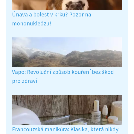
Únava a bolest v krku? Pozor na
mononukleózu!
Vapo: Revoluční způsob kouření bez škod
pro zdraví
Francouzská manikůra: Klasika, která nikdy