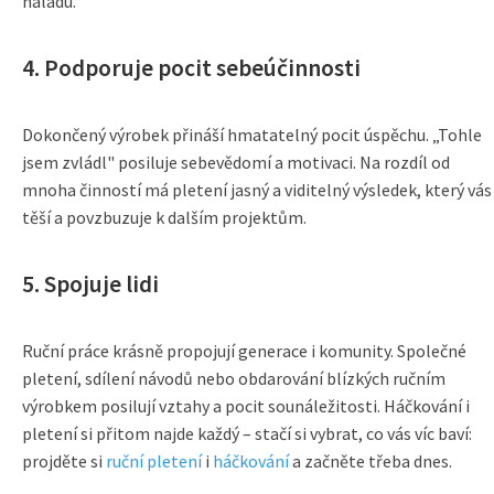
náladu.
4. Podporuje pocit sebeúčinnosti
Dokončený výrobek přináší hmatatelný pocit úspěchu. „Tohle
jsem zvládl" posiluje sebevědomí a motivaci. Na rozdíl od
mnoha činností má pletení jasný a viditelný výsledek, který vás
těší a povzbuzuje k dalším projektům.
5. Spojuje lidi
Ruční práce krásně propojují generace i komunity. Společné
pletení, sdílení návodů nebo obdarování blízkých ručním
výrobkem posilují vztahy a pocit sounáležitosti. Háčkování i
pletení si přitom najde každý – stačí si vybrat, co vás víc baví:
projděte si
ruční pletení
i
háčkování
a začněte třeba dnes.