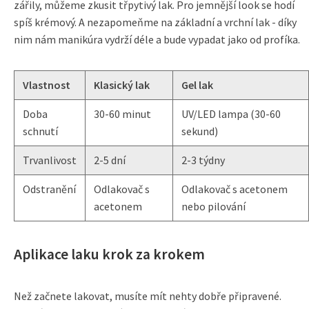
zářily, můžeme zkusit třpytivý lak. Pro jemnější look se hodí
spíš krémový. A nezapomeňme na základní a vrchní lak - díky
nim nám manikúra vydrží déle a bude vypadat jako od profíka.
Vlastnost
Klasický lak
Gel lak
Doba
30-60 minut
UV/LED lampa (30-60
schnutí
sekund)
Trvanlivost
2-5 dní
2-3 týdny
Odstranění
Odlakovač s
Odlakovač s acetonem
acetonem
nebo pilování
Aplikace laku krok za krokem
Než začnete lakovat, musíte mít nehty dobře připravené.