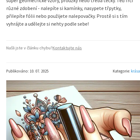
super geometrické vzory, proužky nebo třeba tečky. Teď frčí
různé zdobení - nalepíte si kamínky, nasypete třpytky,
přilepíte fólii nebo použijete nalepovačky. Prostě si s tím
vyhrájte a udělejte si nehty podle sebe!
Našli jste v článku chybu?
Kontaktujte nás
Publikováno: 10. 07. 2025
Kategorie:
krása