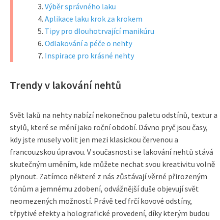
Výběr správného laku
Aplikace laku krok za krokem
Tipy pro dlouhotrvající manikúru
Odlakování a péče o nehty
Inspirace pro krásné nehty
Trendy v lakování nehtů
Svět laků na nehty nabízí nekonečnou paletu odstínů, textur a
stylů, které se mění jako roční období. Dávno pryč jsou časy,
kdy jste musely volit jen mezi klasickou červenou a
francouzskou úpravou. V současnosti se lakování nehtů stává
skutečným uměním, kde můžete nechat svou kreativitu volně
plynout. Zatímco některé z nás zůstávají věrné přirozeným
tónům a jemnému zdobení, odvážnější duše objevují svět
neomezených možností. Právě teď frčí kovové odstíny,
třpytivé efekty a holografické provedení, díky kterým budou