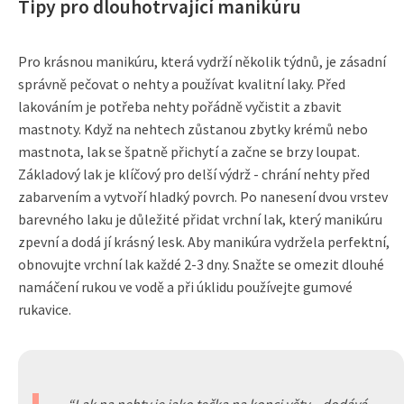
Tipy pro dlouhotrvající manikúru
Pro krásnou manikúru, která vydrží několik týdnů, je zásadní
správně pečovat o nehty a používat kvalitní laky. Před
lakováním je potřeba nehty pořádně vyčistit a zbavit
mastnoty. Když na nehtech zůstanou zbytky krémů nebo
mastnota, lak se špatně přichytí a začne se brzy loupat.
Základový lak je klíčový pro delší výdrž - chrání nehty před
zabarvením a vytvoří hladký povrch. Po nanesení dvou vrstev
barevného laku je důležité přidat vrchní lak, který manikúru
zpevní a dodá jí krásný lesk. Aby manikúra vydržela perfektní,
obnovujte vrchní lak každé 2-3 dny. Snažte se omezit dlouhé
namáčení rukou ve vodě a při úklidu používejte gumové
rukavice.