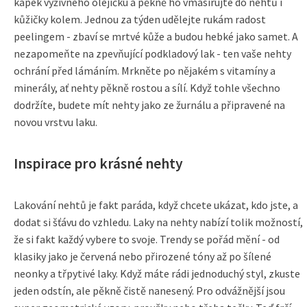
kapek výživného olejíčku a pěkně ho vmasírujte do nehtů i
kůžičky kolem. Jednou za týden udělejte rukám radost
peelingem - zbaví se mrtvé kůže a budou hebké jako samet. A
nezapomeňte na zpevňující podkladový lak - ten vaše nehty
ochrání před lámáním. Mrkněte po nějakém s vitamíny a
minerály, ať nehty pěkně rostou a sílí. Když tohle všechno
dodržíte, budete mít nehty jako ze žurnálu a připravené na
novou vrstvu laku.
Inspirace pro krásné nehty
Lakování nehtů je fakt paráda, když chcete ukázat, kdo jste, a
dodat si šťávu do vzhledu. Laky na nehty nabízí tolik možností,
že si fakt každý vybere to svoje. Trendy se pořád mění - od
klasiky jako je červená nebo přirozené tóny až po šílené
neonky a třpytivé laky. Když máte rádi jednoduchý styl, zkuste
jeden odstín, ale pěkně čistě nanesený. Pro odvážnější jsou