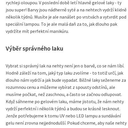
rychleji oloupou. V poslední době letí hlavně gelové laky - ty
jsou super! Barvy jsou nádherně syté a na nehtech vydrží klidně
několik týdnů. Musíte je ale nanášet po vrstvách a vytvrdit pod
speciální lampou. To je ale malá daň za to, jak dlouho pak
vydržíte mít perfektní manikúru.
Výběr správného laku
Vybrat si správný lak na nehty není jen o barvě, co se nám líbí.
Hodně záleží na tom, jaký typ laku zvolíme - to totiž určí, jak
dlouho nám vydrží a jak bude vypadat. Běžné laky seženeme za
rozumnou cenu a můžeme vybírat z spousty odstínů, ale
musíme počkat, než zaschnou, a často se začnou odlupovat.
Když sáhneme po gelovém laku, máme jistotu, že nám nehty
vydrží perfektní i několik týdnů a budou se krásně lesknout.
Jenže potřebujeme k tomu UV nebo LED lampu a sundávání
gelu není zrovna nejjednodušší. Pokud chceme, aby naše nehty