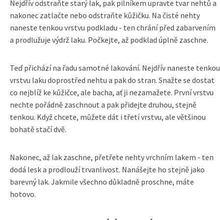
Nejdřív odstraňte starý lak, pak pilníkem upravte tvar nehtů a
nakonec zatlačte nebo odstraňte kůžičku. Na čisté nehty
naneste tenkou vrstvu podkladu - ten chrání před zabarvením
a prodlužuje výdrž laku. Počkejte, až podklad úplně zaschne.
Teď přichází na řadu samotné lakování. Nejdřív naneste tenkou
vrstvu laku doprostřed nehtu a pak do stran. Snažte se dostat
co nejblíž ke kůžičce, ale bacha, ať ji nezamažete. První vrstvu
nechte pořádně zaschnout a pak přidejte druhou, stejně
tenkou. Když chcete, můžete dát i třetí vrstvu, ale většinou
bohatě stačí dvě.
Nakonec, až lak zaschne, přetřete nehty vrchním lakem - ten
dodá lesk a prodlouží trvanlivost. Nanášejte ho stejně jako
barevný lak. Jakmile všechno důkladně proschne, máte
hotovo.