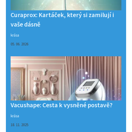
Curaprox: Kartáček, který si zamilují i
vaše dásně
krása
05. 06. 2026
Vacushape: Cesta k vysněné postavě?
krása
18. 11. 2025