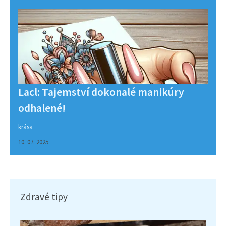
Lacl: Tajemství dokonalé manikúry
odhalené!
krása
10. 07. 2025
Zdravé tipy