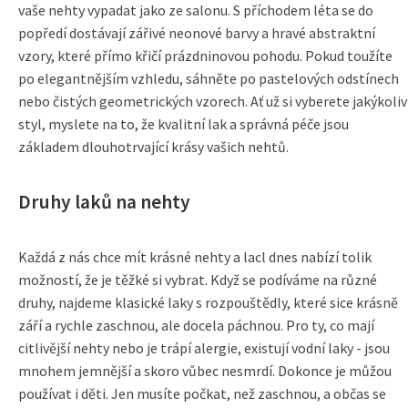
vaše nehty vypadat jako ze salonu. S příchodem léta se do
popředí dostávají zářivé neonové barvy a hravé abstraktní
vzory, které přímo křičí prázdninovou pohodu. Pokud toužíte
po elegantnějším vzhledu, sáhněte po pastelových odstínech
nebo čistých geometrických vzorech. Ať už si vyberete jakýkoliv
styl, myslete na to, že kvalitní lak a správná péče jsou
základem dlouhotrvající krásy vašich nehtů.
Druhy laků na nehty
Každá z nás chce mít krásné nehty a lacl dnes nabízí tolik
možností, že je těžké si vybrat. Když se podíváme na různé
druhy, najdeme klasické laky s rozpouštědly, které sice krásně
září a rychle zaschnou, ale docela páchnou. Pro ty, co mají
citlivější nehty nebo je trápí alergie, existují vodní laky - jsou
mnohem jemnější a skoro vůbec nesmrdí. Dokonce je můžou
používat i děti. Jen musíte počkat, než zaschnou, a občas se