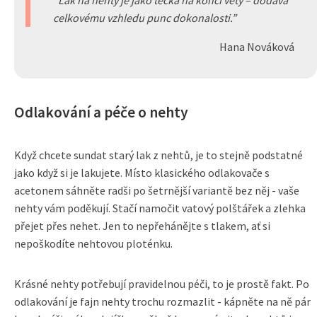
Lak na nehty je jako tečka na konci věty – dodává
celkovému vzhledu punc dokonalosti.
Hana Nováková
Odlakování a péče o nehty
Když chcete sundat starý lak z nehtů, je to stejně podstatné
jako když si je lakujete. Místo klasického odlakovače s
acetonem sáhněte radši po šetrnější variantě bez něj - vaše
nehty vám poděkují. Stačí namočit vatový polštářek a zlehka
přejet přes nehet. Jen to nepřehánějte s tlakem, ať si
nepoškodíte nehtovou ploténku.
Krásné nehty potřebují pravidelnou péči, to je prostě fakt. Po
odlakování je fajn nehty trochu rozmazlit - kápněte na ně pár