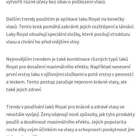
vytvořit různé účesy bez obav o poškození vlasů.
Dalším trendy použitím je aplikace laku Royal na konečky
vlasů. Tento krok pomáhá zabránit jejich rozštěpení a lámání.
Laky Royal obsahují speciální složky, které posilují strukturu
vlasu a chrání ho před vnějšími vlivy.
Nejnovějším trendem je také kombinace různých typů laků
Royal pro dosažení maximálního efektu. Například nanesení
první vrstvy laku s výživnými složkami a poté vrstvy s pevností
a leskem. Tento postup zaručuje nejenom krásné vlasy, ale
také jejich zdraví.
Trendy v používání laků Royal pro krásné a zdravé vlasy se
neustále vyvíjejí. Ženy objevují nové způsoby, jak tyto produkty
použít a dosáhnout maximálního efektu. Jejich popularita
roste díky svým účinkům na vlasy a schopnosti poskytnout jim