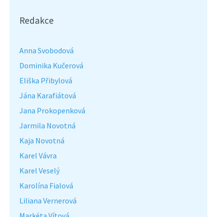
Redakce
Anna Svobodová
Dominika Kučerová
Eliška Přibylová
Jána Karafiátová
Jana Prokopenková
Jarmila Novotná
Kaja Novotná
Karel Vávra
Karel Veselý
Karolína Fialová
Liliana Vernerová
Markéta Vítová