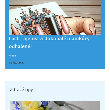
Lacl: Tajemství dokonalé manikúry
odhalené!
krása
10. 07. 2025
Zdravé tipy