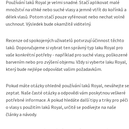
Používání laků Royal je velmi snadné. Stačí aplikovat malé
množství na vlhké nebo suché vlasy a jemně vtřít do kořínků a
délek vlasů. Potom stačí pouze vyfénovat nebo nechat volně
uschnout. Výsledek bude okamžitě viditelný.
Recenze od spokojených uživatelů potvrzují účinnost těchto
laků. Doporučujeme si vybrat ten správný typ laku Royal pro
vaše konkrétní potřeby - například pro suché vlasy, poškozené
barvením nebo pro zvýšení objemu. Vždy si vyberte laku Royal,
který bude nejlépe odpovídat vašim požadavkům.
Pokud máte otázky ohledně používání laků Royal, neváhejte se
zeptat. Naše časté otázky a odpovědi vám poskytnou veškeré
potřebné informace. A pokud hledáte další tipy a triky pro péči
o vlasy s použitím laků Royal, určitě se podívejte na naše
články a návody.