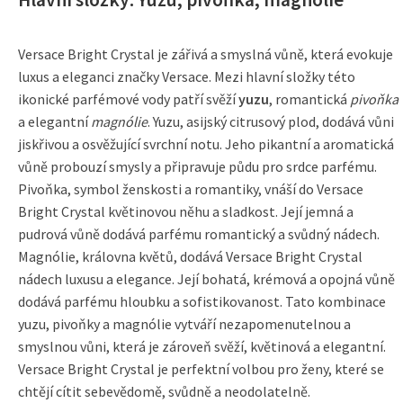
Versace Bright Crystal je zářivá a smyslná vůně, která evokuje
luxus a eleganci značky Versace. Mezi hlavní složky této
ikonické parfémové vody patří svěží
yuzu
, romantická
pivoňka
a elegantní
magnólie
. Yuzu, asijský citrusový plod, dodává vůni
jiskřivou a osvěžující svrchní notu. Jeho pikantní a aromatická
vůně probouzí smysly a připravuje půdu pro srdce parfému.
Pivoňka, symbol ženskosti a romantiky, vnáší do Versace
Bright Crystal květinovou něhu a sladkost. Její jemná a
pudrová vůně dodává parfému romantický a svůdný nádech.
Magnólie, královna květů, dodává Versace Bright Crystal
nádech luxusu a elegance. Její bohatá, krémová a opojná vůně
dodává parfému hloubku a sofistikovanost. Tato kombinace
yuzu, pivoňky a magnólie vytváří nezapomenutelnou a
smyslnou vůni, která je zároveň svěží, květinová a elegantní.
Versace Bright Crystal je perfektní volbou pro ženy, které se
chtějí cítit sebevědomě, svůdně a neodolatelně.