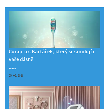
Curaprox: Kartáček, který si zamilují i
vaše dásně
krása
05. 06. 2026