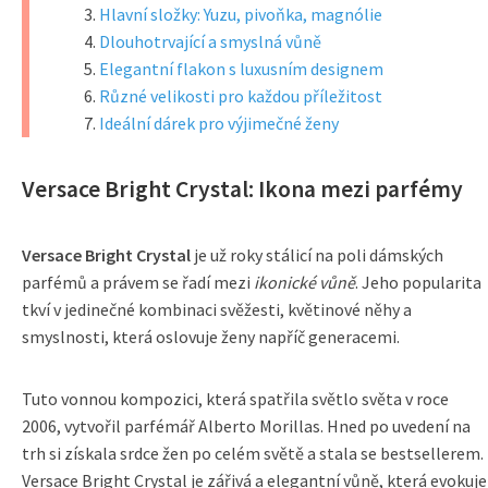
Hlavní složky: Yuzu, pivoňka, magnólie
Dlouhotrvající a smyslná vůně
Elegantní flakon s luxusním designem
Různé velikosti pro každou příležitost
Ideální dárek pro výjimečné ženy
Versace Bright Crystal: Ikona mezi parfémy
Versace Bright Crystal
je už roky stálicí na poli dámských
parfémů a právem se řadí mezi
ikonické vůně
. Jeho popularita
tkví v jedinečné kombinaci svěžesti, květinové něhy a
smyslnosti, která oslovuje ženy napříč generacemi.
Tuto vonnou kompozici, která spatřila světlo světa v roce
2006, vytvořil parfémář Alberto Morillas. Hned po uvedení na
trh si získala srdce žen po celém světě a stala se bestsellerem.
Versace Bright Crystal je zářivá a elegantní vůně, která evokuje