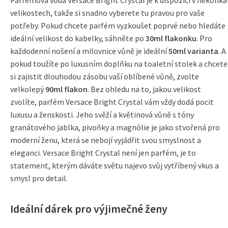
Parfémová voda Versace Bright Crystal je k dispozici v několika
velikostech, takže si snadno vyberete tu pravou pro vaše
potřeby. Pokud chcete parfém vyzkoušet poprvé nebo hledáte
ideální velikost do kabelky, sáhněte po
30ml flakonku
. Pro
každodenní nošení a milovnice vůně je ideální
50ml varianta
. A
pokud toužíte po luxusním doplňku na toaletní stolek a chcete
si zajistit dlouhodou zásobu vaší oblíbené vůně, zvolte
velkolepý
90ml flakon
. Bez ohledu na to, jakou velikost
zvolíte, parfém Versace Bright Crystal vám vždy dodá pocit
luxusu a ženskosti. Jeho svěží a květinová vůně s tóny
granátového jablka, pivoňky a magnólie je jako stvořená pro
moderní ženu, která se nebojí vyjádřit svou smyslnost a
eleganci. Versace Bright Crystal není jen parfém, je to
statement, kterým dáváte světu najevo svůj vytříbený vkus a
smysl pro detail.
Ideální dárek pro výjimečné ženy