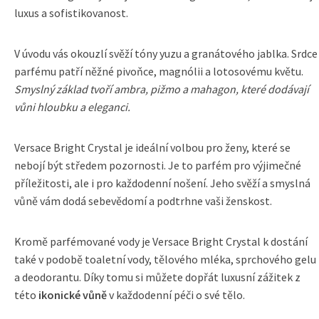
luxus a sofistikovanost.
V úvodu vás okouzlí svěží tóny yuzu a granátového jablka. Srdce
parfému patří něžné pivoňce, magnólii a lotosovému květu.
Smyslný základ tvoří ambra, pižmo a mahagon, které dodávají
vůni hloubku a eleganci.
Versace Bright Crystal je ideální volbou pro ženy, které se
nebojí být středem pozornosti. Je to parfém pro výjimečné
příležitosti, ale i pro každodenní nošení. Jeho svěží a smyslná
vůně vám dodá sebevědomí a podtrhne vaši ženskost.
Kromě parfémované vody je Versace Bright Crystal k dostání
také v podobě toaletní vody, tělového mléka, sprchového gelu
a deodorantu. Díky tomu si můžete dopřát luxusní zážitek z
této
ikonické vůně
v každodenní péči o své tělo.