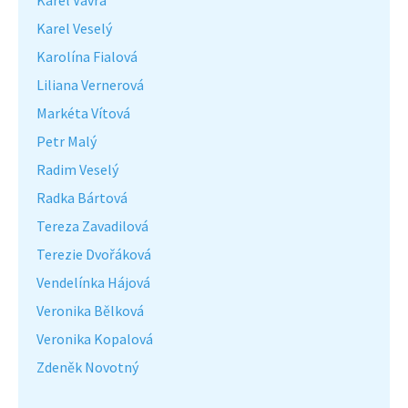
Karel Vávra
Karel Veselý
Karolína Fialová
Liliana Vernerová
Markéta Vítová
Petr Malý
Radim Veselý
Radka Bártová
Tereza Zavadilová
Terezie Dvořáková
Vendelínka Hájová
Veronika Bělková
Veronika Kopalová
Zdeněk Novotný