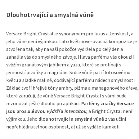
Dlouhotrvající a smyslná vůně
Versace Bright Crystal je synonymem pro luxus a ženskost, a
jeho vůně není výjimkou. Tato květinově-ovocná kompozice je
stvořena tak, aby na vaší pokožce vydržela po celý den a
zahalila vás do smyslného závoje. Hlava parfému vás okouzlí
svěžím granátovým jablkem a yuzu, které se prolínají s
jemností pivoňky a magnólie. Srdce vůně patří lotosovému
květu a sladké malině, dodávající parfému nádech smyslnosti.
Základ tvoří hřejivé tóny ambry, pižma a mahagonového dřeva,
které zaručují, že vůně Versace Bright Crystal s vámi bude
rezonovat ještě dlouho po aplikaci.
Parfémy značky Versace
jsou proslulé svou
výdrží
a
intenzitou
, a Bright Crystal není
výjimkou. Jeho
dlouhotrvající a smyslná vůně
z vás učiní
nepřehlédnutelnou osobnost, ať už se vydáte kamkoli.