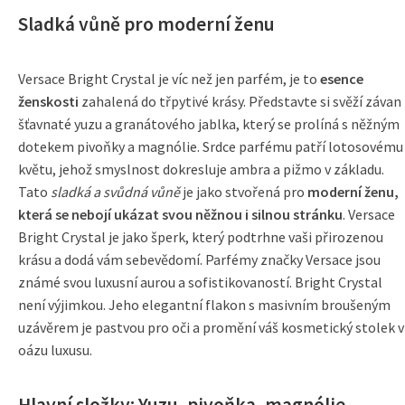
Sladká vůně pro moderní ženu
Versace Bright Crystal je víc než jen parfém, je to
esence
ženskosti
zahalená do třpytivé krásy. Představte si svěží závan
šťavnaté yuzu a granátového jablka, který se prolíná s něžným
dotekem pivoňky a magnólie. Srdce parfému patří lotosovému
květu, jehož smyslnost dokresluje ambra a pižmo v základu.
Tato
sladká a svůdná vůně
je jako stvořená pro
moderní ženu,
která se nebojí ukázat svou něžnou i silnou stránku
. Versace
Bright Crystal je jako šperk, který podtrhne vaši přirozenou
krásu a dodá vám sebevědomí. Parfémy značky Versace jsou
známé svou luxusní aurou a sofistikovaností. Bright Crystal
není výjimkou. Jeho elegantní flakon s masivním broušeným
uzávěrem je pastvou pro oči a promění váš kosmetický stolek v
oázu luxusu.
Hlavní složky: Yuzu, pivoňka, magnólie