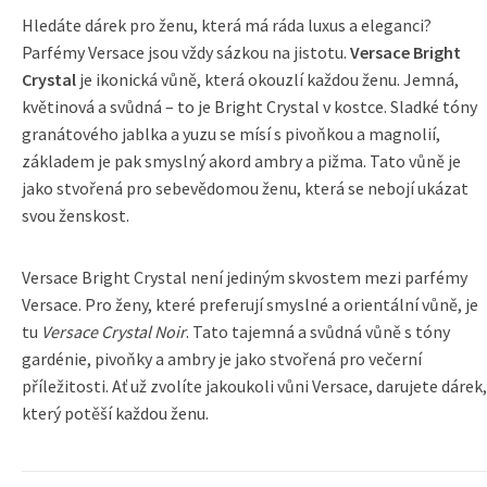
Hledáte dárek pro ženu, která má ráda luxus a eleganci?
Parfémy Versace jsou vždy sázkou na jistotu.
Versace Bright
Crystal
je ikonická vůně, která okouzlí každou ženu. Jemná,
květinová a svůdná – to je Bright Crystal v kostce. Sladké tóny
granátového jablka a yuzu se mísí s pivoňkou a magnolií,
základem je pak smyslný akord ambry a pižma. Tato vůně je
jako stvořená pro sebevědomou ženu, která se nebojí ukázat
svou ženskost.
Versace Bright Crystal není jediným skvostem mezi parfémy
Versace. Pro ženy, které preferují smyslné a orientální vůně, je
tu
Versace Crystal Noir
. Tato tajemná a svůdná vůně s tóny
gardénie, pivoňky a ambry je jako stvořená pro večerní
příležitosti. Ať už zvolíte jakoukoli vůni Versace, darujete dárek,
který potěší každou ženu.