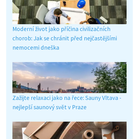
Moderní život jako příčina civilizačních
chorob: Jak se chránit před nejčastějšími
nemocemi dneška
Zažijte relaxaci jako na řece: Sauny Vltava -
nejlepší saunový svět v Praze