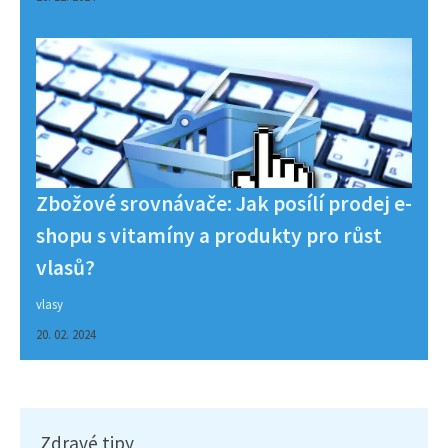
Zbožové srovnávače: Jak posílí prodej e-
shopu s vitamíny a produkty pro růst
vlasů?
vlasy
20. 02. 2024
Zdravé tipy