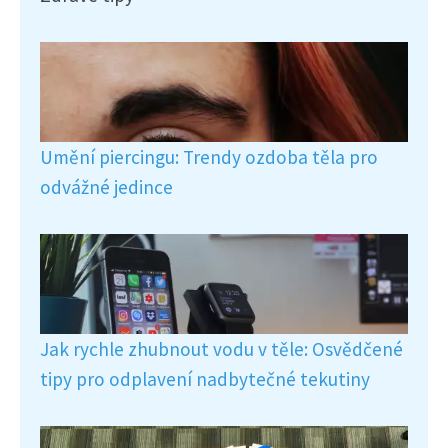
Umění piercingu: Trendy ozdoba těla pro
odvážné jedince
Jak rychle zhubnout vodu v těle: Osvědčené
tipy pro odplavení nadbytečné tekutiny