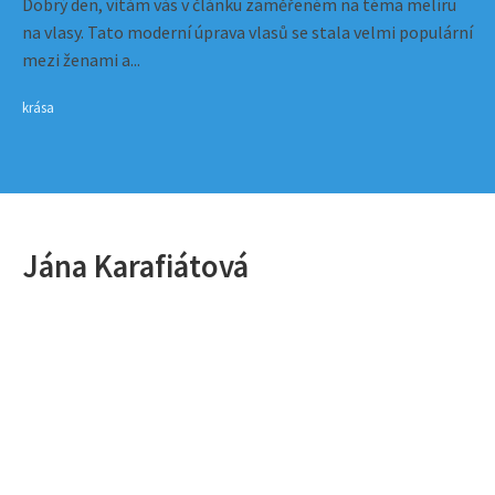
Dobrý den, vítám vás v článku zaměřeném na téma melíru
na vlasy. Tato moderní úprava vlasů se stala velmi populární
mezi ženami a...
krása
Jána Karafiátová