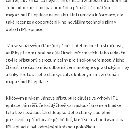
center, aby získal co nejvíce informací a znalostí od odborníků.
Jeho odbornost mu pak umožnila přinášet čtenářům
magazínu IPL epilace nejen aktuální trendy a informace, ale
také recenze a doporučení k nejnovějším technologiím v
oblasti IPL epilace.
Ján se snaží svým článkům přinést přehlednost a stručnost,
aniž by přitom ubral na důležitých informacích. Jeho redakční
styl je přístupný a srozumitelný pro širokou veřejnost. V jeho
článcích se často mísí odborná terminologie s praktickými tipy
a triky. Proto se jeho články staly oblíbenými mezi čtenáři
magazínu IPL epilace.
Klíčovým prvkem Jánova přístupu je důvěra ve výhody IPL
epilace. Ján věří, že každý člověk si zaslouží krásné a hladké
tělo bez nežádoucích chloupků. Jeho články jsou plné
pozitivních příběhů a úspěchů lidí, kteří se rozhodli vsadit na
IPL epilaci a byli odměněni krásnou pokožkou.