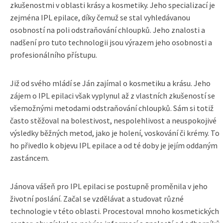
zkušenostmi v oblasti krásy a kosmetiky. Jeho specializací je
zejména IPL epilace, díky čemuž se stal vyhledávanou
osobností na poli odstraňování chloupků. Jeho znalosti a
nadšení pro tuto technologii jsou výrazem jeho osobnosti a
profesionálního přístupu.
Již od svého mládí se Ján zajímal o kosmetiku a krásu. Jeho
zájem o IPL epilaci však vyplynul až z vlastních zkušeností se
všemožnými metodami odstraňování chloupků. Sám si totiž
často stěžoval na bolestivost, nespolehlivost a neuspokojivé
výsledky běžných metod, jako je holení, voskování či krémy. To
ho přivedlo k objevu IPL epilace a od té doby je jejím oddaným
zastáncem.
Jánova vášeň pro IPL epilaci se postupně proměnila v jeho
životní poslání. Začal se vzdělávat a studovat různé
technologie v této oblasti. Procestoval mnoho kosmetických