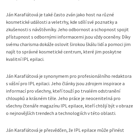
Ján Karafiátová je také často zván jako host na různé
kosmetické události a veletrhy, kde sdílí své poznatky a
zkušenosti s návštěvníky. Jeho odbornost a schopnost spojit
přístupnost s odbornými informacemi jsou vždy oceněny. Díky
svému charisma dokáže oslovit širokou škálu lidí a pomoci jim
najít to správné kosmetické centrum, které jim poskytne
kvalitní IPL epilaci.
Ján Karafiátová je synonymem pro profesionálního redaktora
s vášní pro IPL epilaci. Jeho články jsou zdrojem inspirace a
informací pro všechny, kteří touží po trvalém odstranění
chloupků a krásném těle. Jeho práce je neocenitelná pro
všechny čtenáře magazínu IPL epilace, kteří chtějí být v obraze
o nejnovějších trendech a technologiích v této oblasti.
Ján Karafiátová je přesvědčen, že IPL epilace může přinést