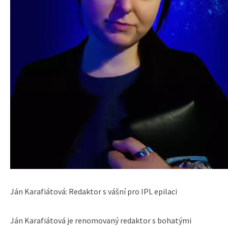
Ján Karafiátová: Redaktor s vášní pro IPL epilaci
Ján Karafiátová je renomovaný redaktor s bohatými