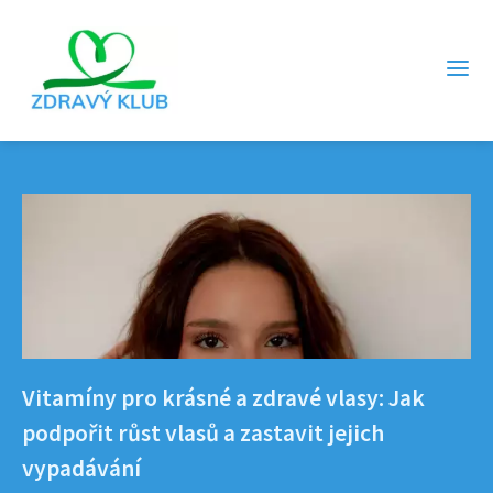
Vitamíny pro krásné a zdravé vlasy: Jak
podpořit růst vlasů a zastavit jejich
vypadávání