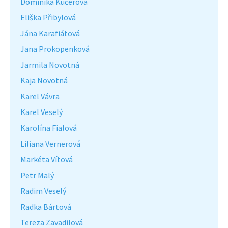
Dominika Kučerová
Eliška Přibylová
Jána Karafiátová
Jana Prokopenková
Jarmila Novotná
Kaja Novotná
Karel Vávra
Karel Veselý
Karolína Fialová
Liliana Vernerová
Markéta Vítová
Petr Malý
Radim Veselý
Radka Bártová
Tereza Zavadilová