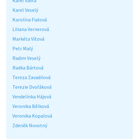
Karel Vávra
Karel Veselý
Karolína Fialová
Liliana Vernerová
Markéta Vítová
Petr Malý
Radim Veselý
Radka Bártová
Tereza Zavadilová
Terezie Dvořáková
Vendelínka Hájová
Veronika Bělková
Veronika Kopalová
Zdeněk Novotný