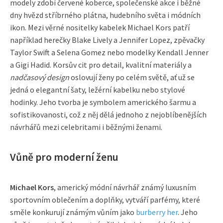
modely zdobí červené koberce, společenské akce i běžné
dny hvězd stříbrného plátna, hudebního světa i módních
ikon. Mezi věrné nositelky kabelek Michael Kors patří
například herečky Blake Lively a Jennifer Lopez, zpěvačky
Taylor Swift a Selena Gomez nebo modelky Kendall Jenner
a Gigi Hadid. Korsův cit pro detail, kvalitní materiály a
nadčasový design
oslovují ženy po celém světě, ať už se
jedná o elegantní šaty, ležérní kabelku nebo stylové
hodinky. Jeho tvorba je symbolem amerického šarmu a
sofistikovanosti, což z něj dělá jednoho z nejoblíbenějších
návrhářů mezi celebritami i běžnými ženami.
Vůně pro moderní ženu
Michael Kors
, americký módní návrhář známý luxusním
sportovním oblečením a doplňky, vytváří parfémy, které
směle konkurují známým vůním jako
burberry her
. Jeho