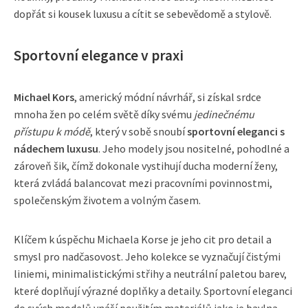
dopřát si kousek luxusu a cítit se sebevědomě a stylově.
Sportovní elegance v praxi
Michael Kors
, americký módní návrhář, si získal srdce
mnoha žen po celém světě díky svému
jedinečnému
přístupu k módě
, který v sobě snoubí
sportovní eleganci s
nádechem luxusu
. Jeho modely jsou nositelné, pohodlné a
zároveň šik, čímž dokonale vystihují ducha moderní ženy,
která zvládá balancovat mezi pracovními povinnostmi,
společenským životem a volným časem.
Klíčem k úspěchu Michaela Korse je jeho cit pro detail a
smysl pro nadčasovost. Jeho kolekce se vyznačují čistými
liniemi, minimalistickými střihy a neutrální paletou barev,
které doplňují výrazné doplňky a detaily. Sportovní eleganci
do svých modelů vnáší použitím materiálů jako je bavlna,