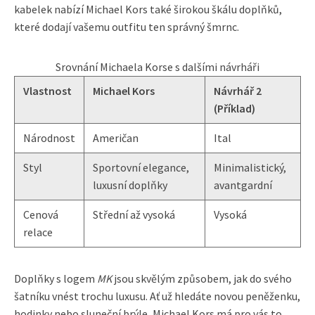
kabelek nabízí Michael Kors také širokou škálu doplňků,
které dodají vašemu outfitu ten správný šmrnc.
Srovnání Michaela Korse s dalšími návrháři
Vlastnost
Michael Kors
Návrhář 2
(Příklad)
Národnost
Američan
Ital
Styl
Sportovní elegance,
Minimalistický,
luxusní doplňky
avantgardní
Cenová
Střední až vysoká
Vysoká
relace
Doplňky s logem
MK
jsou skvělým způsobem, jak do svého
šatníku vnést trochu luxusu. Ať už hledáte novou peněženku,
hodinky nebo sluneční brýle, Michael Kors má pro vás to