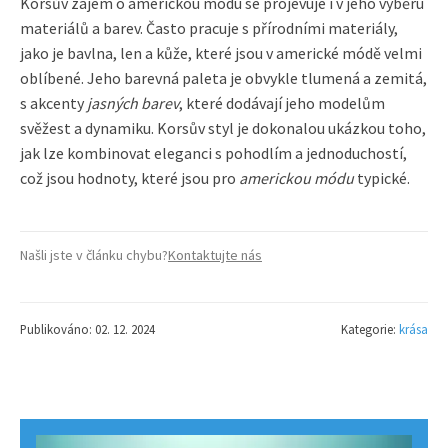
Korsův zájem o americkou módu se projevuje i v jeho výběru
materiálů a barev. Často pracuje s přírodními materiály,
jako je bavlna, len a kůže, které jsou v americké módě velmi
oblíbené. Jeho barevná paleta je obvykle tlumená a zemitá,
s akcenty
jasných barev
, které dodávají jeho modelům
svěžest a dynamiku. Korsův styl je dokonalou ukázkou toho,
jak lze kombinovat eleganci s pohodlím a jednoduchostí,
což jsou hodnoty, které jsou pro
americkou módu
typické.
Našli jste v článku chybu?
Kontaktujte nás
Publikováno: 02. 12. 2024
Kategorie:
krása