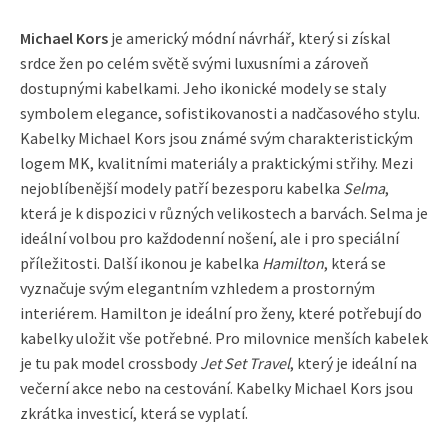
Michael Kors
je americký módní návrhář, který si získal
srdce žen po celém světě svými luxusními a zároveň
dostupnými kabelkami. Jeho ikonické modely se staly
symbolem elegance, sofistikovanosti a nadčasového stylu.
Kabelky Michael Kors jsou známé svým charakteristickým
logem MK, kvalitními materiály a praktickými střihy. Mezi
nejoblíbenější modely patří bezesporu kabelka
Selma
,
která je k dispozici v různých velikostech a barvách. Selma je
ideální volbou pro každodenní nošení, ale i pro speciální
příležitosti. Další ikonou je kabelka
Hamilton
, která se
vyznačuje svým elegantním vzhledem a prostorným
interiérem. Hamilton je ideální pro ženy, které potřebují do
kabelky uložit vše potřebné. Pro milovnice menších kabelek
je tu pak model crossbody
Jet Set Travel
, který je ideální na
večerní akce nebo na cestování. Kabelky Michael Kors jsou
zkrátka investicí, která se vyplatí.