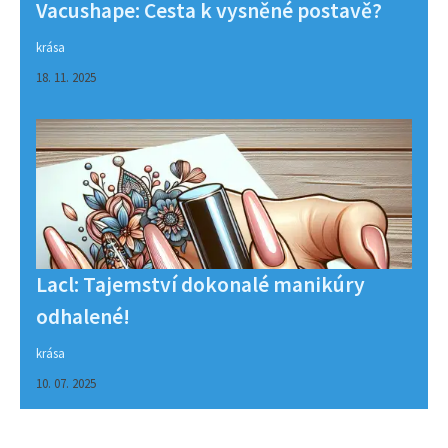
Vacushape: Cesta k vysněné postavě?
krása
18. 11. 2025
Lacl: Tajemství dokonalé manikúry
odhalené!
krása
10. 07. 2025