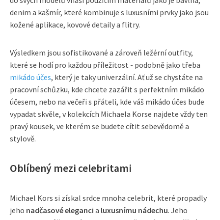
denim a kašmír, které kombinuje s luxusními prvky jako jsou
kožené aplikace, kovové detaily a flitry.
Výsledkem jsou sofistikované a zároveň ležérní outfity,
které se hodí pro každou příležitost - podobně jako třeba
mikádo účes
, který je taky univerzální. Ať už se chystáte na
pracovní schůzku, kde chcete zazářit s perfektním mikádo
účesem, nebo na večeři s přáteli, kde váš mikádo účes bude
vypadat skvěle, v kolekcích Michaela Korse najdete vždy ten
pravý kousek, ve kterém se budete cítit sebevědomě a
stylově.
Oblíbený mezi celebritami
Michael Kors si získal srdce mnoha celebrit, které propadly
jeho
nadčasové eleganci
a
luxusnímu nádechu
. Jeho