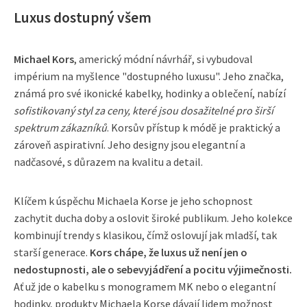
Luxus dostupný všem
Michael Kors
, americký módní návrhář, si vybudoval
impérium na myšlence "dostupného luxusu". Jeho značka,
známá pro své ikonické kabelky, hodinky a oblečení, nabízí
sofistikovaný styl za ceny, které jsou dosažitelné pro širší
spektrum zákazníků
. Korsův přístup k módě je praktický a
zároveň aspirativní. Jeho designy jsou elegantní a
nadčasové, s důrazem na kvalitu a detail.
Klíčem k úspěchu Michaela Korse je jeho schopnost
zachytit ducha doby a oslovit široké publikum. Jeho kolekce
kombinují trendy s klasikou, čímž oslovují jak mladší, tak
starší generace.
Kors chápe, že luxus už není jen o
nedostupnosti, ale o sebevyjádření a pocitu výjimečnosti.
Ať už jde o kabelku s monogramem MK nebo o elegantní
hodinky, produkty Michaela Korse dávají lidem možnost