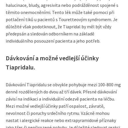
halucinace, bludy, agresivita nebo podrážděnost spojené s
těmito onemocněními. Tento lék může také pomoci při
potlačení tiků u pacientů s Touretteovým syndromem. Je
důležité však podotknout, že Tiapridal by měl být vždy
předepsán a sledován odborníkem na základě
individuálního posouzení pacienta a jeho potřeb.
Dávkování a možné vedlejší účinky
Tiapridalu.
Dávkování Tiapridalu se obvykle pohybuje mezi 100-800 mg
denně rozdělených do dvou až tří dávek. Přesné dávkování
závisí na indikaci a individuální odezvě pacienta na léčbu.
Mezi možné vedlejší účinky patří ospalost, závratě,
nevolnost či poruchy srdečního rytmu. Vzácně mohou
nastat i alergické reakce nebo extrapyramidové příznaky
jako třes či nepřirozené pohyby. Je důležité sledovat reakci