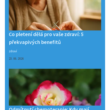
Co pletení dělá pro vaše zdraví: 5
překvapivých benefitů
zdraví
23. 06. 2026
Odmítnutí chemoterapie: Kdy mají