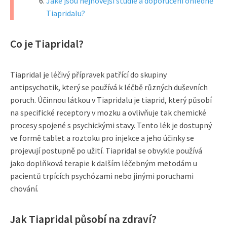
Jaké jsou nejnovější studie a doporučení ohledně
Tiapridalu?
Co je Tiapridal?
Tiapridal je léčivý přípravek patřící do skupiny
antipsychotik, který se používá k léčbě různých duševních
poruch. Účinnou látkou v Tiapridalu je tiaprid, který působí
na specifické receptory v mozku a ovlivňuje tak chemické
procesy spojené s psychickými stavy. Tento lék je dostupný
ve formě tablet a roztoku pro injekce a jeho účinky se
projevují postupně po užití. Tiapridal se obvykle používá
jako doplňková terapie k dalším léčebným metodám u
pacientů trpících psychózami nebo jinými poruchami
chování.
Jak Tiapridal působí na zdraví?