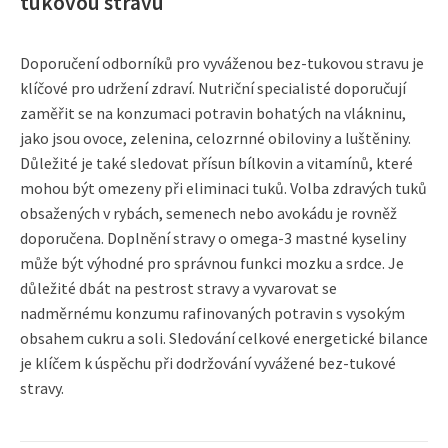
tukovou stravu
Doporučení odborníků pro vyváženou bez-tukovou stravu je
klíčové pro udržení zdraví. Nutriční specialisté doporučují
zaměřit se na konzumaci potravin bohatých na vlákninu,
jako jsou ovoce, zelenina, celozrnné obiloviny a luštěniny.
Důležité je také sledovat přísun bílkovin a vitamínů, které
mohou být omezeny při eliminaci tuků. Volba zdravých tuků
obsažených v rybách, semenech nebo avokádu je rovněž
doporučena. Doplnění stravy o omega-3 mastné kyseliny
může být výhodné pro správnou funkci mozku a srdce. Je
důležité dbát na pestrost stravy a vyvarovat se
nadměrnému konzumu rafinovaných potravin s vysokým
obsahem cukru a soli. Sledování celkové energetické bilance
je klíčem k úspěchu při dodržování vyvážené bez-tukové
stravy.