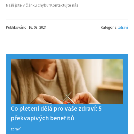
Našli jste v článku chybu?
Kontaktujte nás
Publikováno: 16. 03. 2024
Kategorie:
zdraví
Co pletení dělá pro vaše zdraví: 5
překvapivých benefitů
zdraví