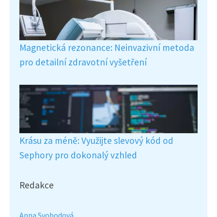
Magnetická rezonance: Neinvazivní metoda
pro detailní zdravotní vyšetření
Krásu za méně: Využijte slevový kód od
Sephory pro dokonalý vzhled
Redakce
Anna Svobodová