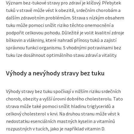
Význam bez-tukové stravy pro zdraví je klíčový. Přebytek
tuků v stravě může vést k obezitě, srdečním chorobám a
dalším zdravotním problémům. Strava s nízkým obsahem
tuku může pomoci snížit riziko těchto onemocnění a
podpořit celkovou pohodu. Důležité je volit kvalitní zdroje
bílkovin a vlákniny, které nahradí přínosy tuků a zajistí
správnou funkci organismu. S vhodnými potravinami bez
tuku lze dosáhnout optimálního stavu zdraví a vitality.
Výhody a nevýhody stravy bez tuku
Výhody stravy bez tuku spočívají v nižším riziku srdečních
chorob, obezity a vyšší úrovni dobrého cholesterolu. Tato
strava může také pomoci snížit hladinu triglyceridů a
celkový cholesterol v krvi. Na druhou stranu může vést k
nedostatku esenciálních mastných kyselin a vitamínů
rozpustných v tucích, jako je například vitamin D.