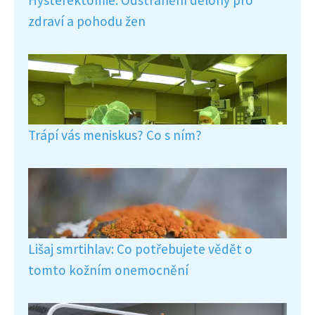
zdraví a pohodu žen
Trápí vás meniskus? Co s ním?
Lišaj smrtihlav: Co potřebujete vědět o
tomto kožním onemocnění