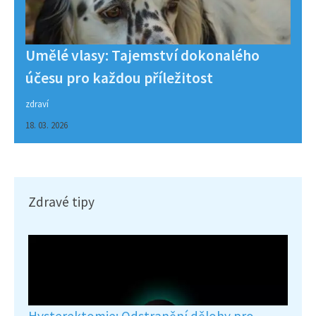
Umělé vlasy: Tajemství dokonalého
účesu pro každou příležitost
zdraví
18. 03. 2026
Zdravé tipy
Hysterektomie: Odstranění dělohy pro