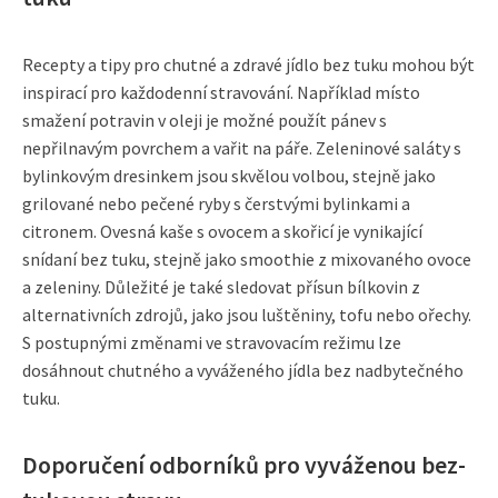
Recepty a tipy pro chutné a zdravé jídlo bez tuku mohou být
inspirací pro každodenní stravování. Například místo
smažení potravin v oleji je možné použít pánev s
nepřilnavým povrchem a vařit na páře. Zeleninové saláty s
bylinkovým dresinkem jsou skvělou volbou, stejně jako
grilované nebo pečené ryby s čerstvými bylinkami a
citronem. Ovesná kaše s ovocem a skořicí je vynikající
snídaní bez tuku, stejně jako smoothie z mixovaného ovoce
a zeleniny. Důležité je také sledovat přísun bílkovin z
alternativních zdrojů, jako jsou luštěniny, tofu nebo ořechy.
S postupnými změnami ve stravovacím režimu lze
dosáhnout chutného a vyváženého jídla bez nadbytečného
tuku.
Doporučení odborníků pro vyváženou bez-