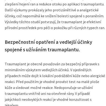
zlepšení hojení ran a redukce otoku po aplikaci traumaplantu.
Další výzkumy prokázaly jeho protizánětlivé a analgetické
účinky, což napomáhá ke snížení bolesti spojené s poraněním.
Výsledky těchto studií potvrzují, že traumaplant je efektivní
přírodní prostředek pro péči o pokožku při různých typech ran.
Bezpečnostní opatření a vedlejší účinky
spojené s užíváním traumaplantu.
Traumaplant je obecně považován za bezpečný přípravek s
minimálním výskytem vedlejších účinků. V ojedinělých
případech může dojít k lokální podráždění kůže nebo alergické
reakci. Před použitím je vhodné provést test na malé ploše
kůže a sledovat možné reakce. Nedoporučuje se užívání
traumaplantu vnitřně ani na otevřené rány. V případě
jakýchkoli neobvyklých reakcí je vhodné konzultovat s
lékařem.