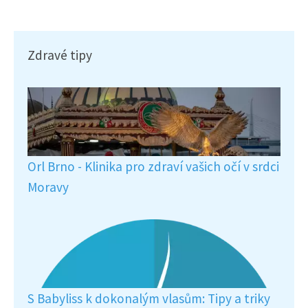
Zdravé tipy
Orl Brno - Klinika pro zdraví vašich očí v srdci
Moravy
S Babyliss k dokonalým vlasům: Tipy a triky