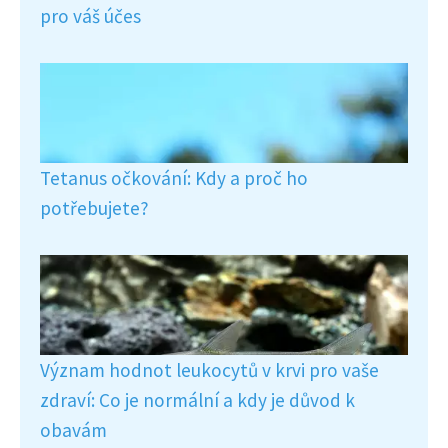
pro váš účes
Tetanus očkování: Kdy a proč ho
potřebujete?
Význam hodnot leukocytů v krvi pro vaše
zdraví: Co je normální a kdy je důvod k
obavám