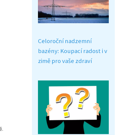
Celoroční nadzemní
bazény: Koupací radost i v
zimě pro vaše zdraví
ě.