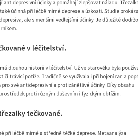
ají antidepresivní účinky a pomáhají zlepšovat náladu. Třezal
 také účinná při léčbě mírné deprese a úzkosti. Studie prokáza
depresiva, ale s menšími vedlejšími účinky. Je důležité dodrž
orníkem.
ečkované v léčitelství.
á dlouhou historii v léčitelství. Už ve starověku byla použív
i trávicí potíže. Tradičně se využívala i při hojení ran a pop
 pro své antidepresivní a protizánětlivé účinky. Díky obsahu
 prostředek proti různým duševním i fyzickým obtížím.
 třezalky tečkované.
né při léčbě mírné a středně těžké deprese. Metaanalýza