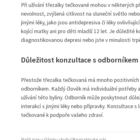
Při užívání třezalky tečkované mohou v některých př
nevolnost, zvýšená citlivost na sluneční světlo neb
jinými léky, jako jsou antidepresiva či léky ovlivňuj
kojící matky ani pro děti mladší 12 let. Je důležité
diagnostikovanou depresi nebo jste v minulosti trpě
Důležitost konzultace s odborníkem
Přestože třezalka tečkovaná má mnoho pozitivních ú
odborníkem. Každý člověk má individuální potřeby a
užívání této byliny. Odborník může poskytnout důle
interakcí s jinými léky nebo přípravky. Konzultace s 
tečkované k podpoře vašeho zdraví.
Našli jste v článku chybu?
Kontaktujte nás