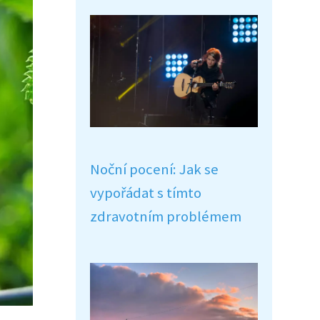
Noční pocení: Jak se
vypořádat s tímto
zdravotním problémem