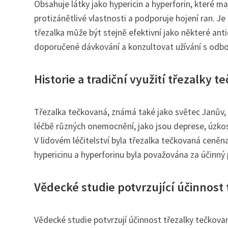
Obsahuje látky jako hypericin a hyperforin, které m
protizánětlivé vlastnosti a podporuje hojení ran. Je
třezalka může být stejně efektivní jako některé anti
doporučené dávkování a konzultovat užívání s odb
Historie a tradiční využití třezalky t
Třezalka tečkovaná, známá také jako světec Janův, m
léčbě různých onemocnění, jako jsou deprese, úzkost č
V lidovém léčitelství byla třezalka tečkovaná ceněna
hypericinu a hyperforinu byla považována za účinný
Vědecké studie potvrzující účinnost
Vědecké studie potvrzují účinnost třezalky tečkova