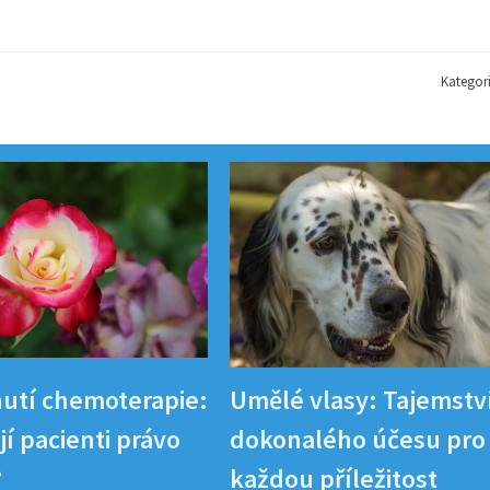
Kategor
utí chemoterapie:
Umělé vlasy: Tajemstv
í pacienti právo
dokonalého účesu pro
?
každou příležitost