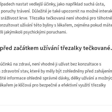
ípadech nastat vedlejší účinky, jako například suchá ústa,
o poruchy trávení. Důležité je také upozornit na možné intera
ící srážlivost krve. Třezalka tečkovaná není vhodná pro těhotné
 konzultovat užívání této byliny s lékařem, zejména pokud mát
li jakýmikoli psychickými poruchami.
 před začátkem užívání třezalky tečkované
činků na zdraví, není vhodné ji užívat bez konzultace s
 zdravotní stav, které by měly být zohledněny před zahájení
žité informace ohledně správné dávky, délky užívání a možný
lékařem je klíčová pro bezpečné a efektivní využití třezalky