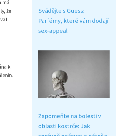
ka má
Svádějte s Guess:
ly, že
ovat
Parfémy, které vám dodají
sex-appeal
ána k
álenin.
Zapomeňte na bolesti v
oblasti kostrče: Jak