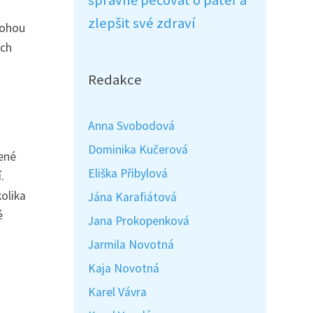
správně pečovat o páteř a
zlepšit své zdraví
mohou
ích
Redakce
Anna Svobodová
Dominika Kučerová
čené
Eliška Přibylová
.
olika
Jána Karafiátová
é
Jana Prokopenková
Jarmila Novotná
Kaja Novotná
Karel Vávra