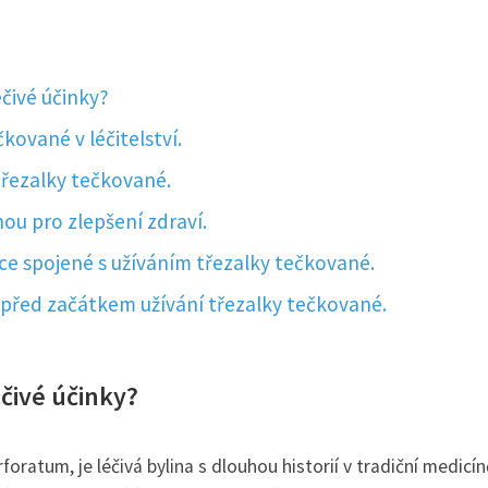
éčivé účinky?
čkované v léčitelství.
třezalky tečkované.
ou pro zlepšení zdraví.
ce spojené s užíváním třezalky tečkované.
před začátkem užívání třezalky tečkované.
éčivé účinky?
ratum, je léčivá bylina s dlouhou historií v tradiční medicín