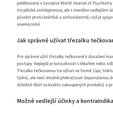
publikovaná v časopise World Journal of Psychiatry
tricyklická antidepresiva, ale s menšími vedlejšími 
působit protizánětlivě a antioxidantně, což je spo
onemocnění.
Jak správně užívat třezalku tečkova
Pro správné užití třezalky tečkované k dosažení ma
postupy. Nejlepší je konzultovat s lékařem nebo odbo
Třezalku tečkovanou lze užívat ve formě čaje, tinkt
týdnů, ale není vhodné překračovat doporučenou d
důležité dbát na kvalitu zakoupených produktů a pr
Možné vedlejší účinky a kontraindik