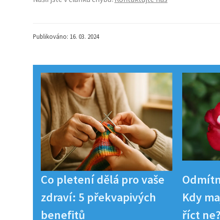
Publikováno: 16. 03. 2024
Co pletení dělá pro vaše
Odmítn
zdraví: 5 překvapivých
Kdy maj
benefitů
říct ne