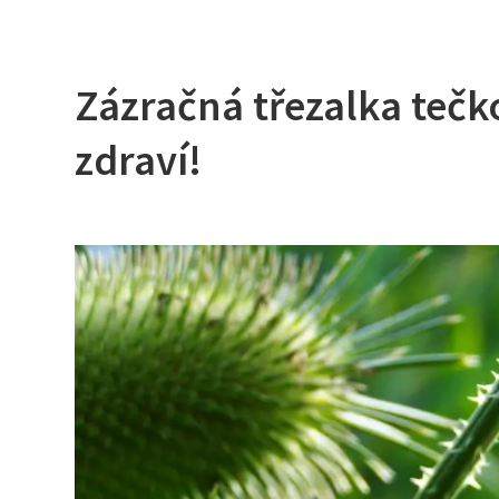
Zázračná třezalka tečk
zdraví!