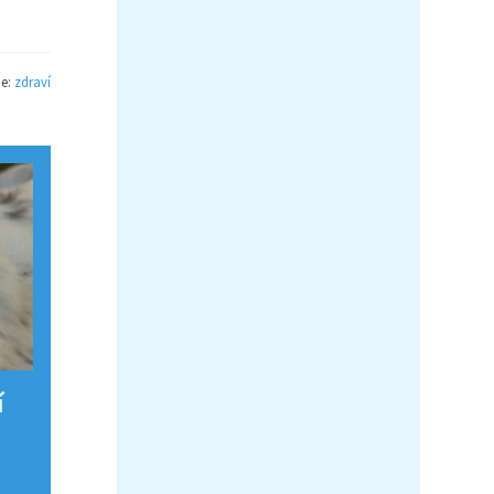
ie:
zdraví
í