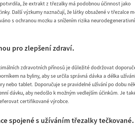
 potvrdila, že extrakt z třezalky má podobnou účinnost jako
účinky. Další výzkumy naznačují, že látky obsažené v třezalce 
jováno s ochranou mozku a snížením rizika neurodegenerativn
nou pro zlepšení zdraví.
ximálních zdravotních přínosů je důležité dodržovat doporu
rníkem na byliny, aby se určila správná dávka a délka užívání
ury nebo tablet. Doporučuje se pravidelné užívání po dobu něk
enní dávku, aby nedošlo k možným vedlejším účinkům. Je tak
eferovat certifikované výrobce.
ace spojené s užíváním třezalky tečkované.