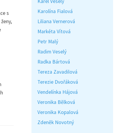
Karel Veselý
Karolína Fialová
kce s
Liliana Vernerová
 ženy,
e
Markéta Vítová
Petr Malý
Radim Veselý
.
Radka Bártová
Tereza Zavadilová
Terezie Dvořáková
m
Vendelínka Hájová
ch
Veronika Bělková
Veronika Kopalová
Zdeněk Novotný