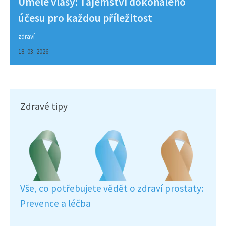
Umělé vlasy: Tajemství dokonalého
účesu pro každou příležitost
zdraví
18. 03. 2026
Zdravé tipy
Vše, co potřebujete vědět o zdraví prostaty:
Prevence a léčba