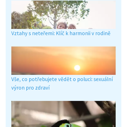
Vztahy s neteřemi: Klíč k harmonii v rodině
Vše, co potřebujete vědět o poluci: sexuální
výron pro zdraví