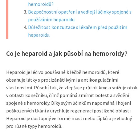
hemoroidů?
Bezpečnostní opatření a vedlejší účinky spojené s
používáním heparoidu.
Důležitost konzultace s lékařem před použitím
heparoidu.
Co je heparoid a jak působí na hemoroidy?
Heparoid je léčivo používané k léčbě hemoroidů, které
obsahuje látky s protizánětlivými a antikoagulačními
vlastnostmi. Působí tak, že zlepšuje průtok krve a snižuje otok
v oblasti konečníku, čímž pomáhá zmírnit bolest a svědění
spojené s hemoroidy. Díky svým účinkům napomáhá i hojení
poškozených tkání a urychluje regeneraci postižené oblasti.
Heparoid je dostupný ve formě masti nebo čípků a je vhodný
pro různé typy hemoroidů.