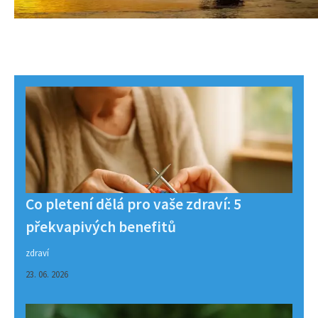
Co pletení dělá pro vaše zdraví: 5
překvapivých benefitů
zdraví
23. 06. 2026