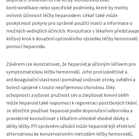
kontraindikace nebo specifické podmínky, které by mohly
ovlivnit účinnost léčby heparoidem. Lékař také může
poskytnout pokyny pro správné použití masti a informace o
možných vedlejších účincích. Konzultace s lékařem představuje
klíčový krok k dosažení optimálního výsledku léčby hemoroidů
pomocí heparoidu.
Závěrem lze konstatovat, že heparoid je účinným léčivem pro
symptomatickou léčbu hemoroidů. Jeho protizánětlivé a
antikoagulační vlastnosti pomáhají snižovat otoky, svědění a
bolest spojené s touto nepříjemnou chorobou. Díky
schopnosti zvyšovat pružnost cév a zlepšovat krevní oběh
může heparoid také napomoci k regeneraci postižených tkání.
Je důležité používat heparoid podle doporučení odborníka a
pravidelně konzultovat s lékařem ohledně vhodné dávky a
délky léčby. Při správném užívání může heparoid být efektivní
alternativou ke konzervativním metodám léčby hemoroidů,