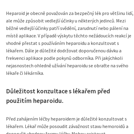
Heparoid je obecně považován za bezpečný lék pro většinu lidí,
ale může způsobit vedlejší účinky u některých jedinců. Mezi
běžné vedlejší účinky patří svědění, zarudnutí nebo pálení na
místě aplikace. V případě výskytu těchto nežádoucích reakcí je
vhodné přestat s používáním heparoidu a konzultovat s
lékařem. Dále je důležité dodržovat doporučenou dávku a
frekvenci aplikace podle pokynů odborníka. Při jakýchkoli
nejasnostech ohledně užívání heparoidu se obraťte na svého
lékaře či lékárníka.
Důležitost konzultace s lékařem před
použitím heparoidu.
Před zahájením léčby heparoidem je důležité konzultovat s
lékařem. Lékař může posoudit závažnost stavu hemoroidů a
doporučit vhodnou formu léčby. Mohou existovat