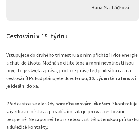
Hana Macháčková
Cestování v 15. týdnu
Vstupujete do druhého trimestru a s ním přichází i více energie
a chuti do života. Možná se cítíte lépe a ranní nevolnosti jsou
pryč. To je skvělá zpráva, protože právě teď je ideální čas na
cestování! Pokud plánujete dovolenou,
15. týden těhotenství
je ideální doba.
Před cestou se ale vždy
poraďte se svým lékařem
. Zkontroluje
váš zdravotní stav a poradí vám, zda je pro vás cestování
bezpečné. Nezapomeňte si s sebou vzít těhotenskou průkazku
a důležité kontakty.