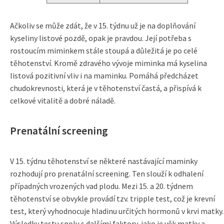
Ačkoliv se může zdát, že v 15. týdnu už je na doplňování
kyseliny listové pozdě, opak je pravdou. Její potřeba s
rostoucím miminkem stále stoupá a důležitá je po celé
těhotenství. Kromě zdravého vývoje miminka má kyselina
listová pozitivní vliv i na maminku. Pomáhá předcházet
chudokrevnosti, která je v těhotenství častá, a přispívá k
celkové vitalitě a dobré náladě.
Prenatální screening
V 15. týdnu těhotenství se některé nastávající maminky
rozhodují pro prenatální screening. Ten slouží k odhalení
případných vrozených vad plodu. Mezi 15. a 20. týdnem
těhotenství se obvykle provádí tzv. tripple test, což je krevní
test, který vyhodnocuje hladinu určitých hormonů v krvi matky.
Výsledky testu spolu s dalšími faktory, jako je věk matky a