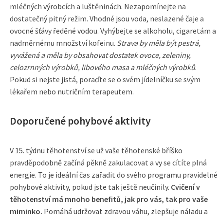
mléčných výrobcích a luštěninách. Nezapomínejte na
dostatečný pitný režim. Vhodné jsou voda, neslazené čaje a
ovocné šťávy ředěné vodou. Vyhýbejte se alkoholu, cigaretám a
nadměrnému množství kofeinu.
Strava by měla být pestrá,
vyvážená a měla by obsahovat dostatek ovoce, zeleniny,
celozrnných výrobků, libového masa a mléčných výrobků
.
Pokud si nejste jistá, poraďte se o svém jídelníčku se svým
lékařem nebo nutričním terapeutem.
Doporučené pohybové aktivity
V 15. týdnu těhotenství se už vaše těhotenské bříško
pravděpodobně začíná pěkně zakulacovat a vy se cítíte plná
energie. To je ideální čas zařadit do svého programu pravidelné
pohybové aktivity, pokud jste tak ještě neučinily.
Cvičení v
těhotenství má mnoho benefitů, jak pro vás, tak pro vaše
miminko.
Pomáhá udržovat zdravou váhu, zlepšuje náladu a