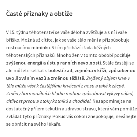
Časté příznaky a obtíže
V 15. týdnu těhotenství se vaše děloha zvětšuje a s ní i vaše
bříško. Možná už cítíte, jak se vaše tělo mění a přizpůsobuje
rostoucímu miminku. S tím přichází i řada běžných
těhotenských příznaků. Mnoho žen v tomto období pociťuje
zvýšenou energii a ústup ranních nevolností
. Stále častěji se
ale můžete setkat s
bolestí zad, zejména v kříži, způsobenou
uvolňováním vazů a změnou těžiště
.
Zvýšený objem krve v
těle může vést k častějšímu krvácení z nosu a také k zácpě.
Změny hormonálních hladin mohou způsobovat výkyvy nálad,
citlivost prsou a otoky kotníků a chodidel.
Nezapomínejte na
dostatečný příjem tekutin a zdravou stravu, která vám pomůže
zvládat tyto příznaky. Pokud vás cokoli znepokojuje, neváhejte
se obrátit na svého lékaře.