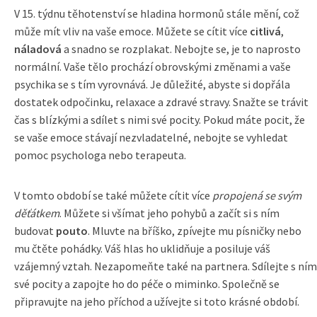
V 15. týdnu těhotenství se hladina hormonů stále mění, což
může mít vliv na vaše emoce. Můžete se cítit více
citlivá
,
náladová
a snadno se rozplakat. Nebojte se, je to naprosto
normální. Vaše tělo prochází obrovskými změnami a vaše
psychika se s tím vyrovnává. Je důležité, abyste si dopřála
dostatek odpočinku, relaxace a zdravé stravy. Snažte se trávit
čas s blízkými a sdílet s nimi své pocity. Pokud máte pocit, že
se vaše emoce stávají nezvladatelné, nebojte se vyhledat
pomoc psychologa nebo terapeuta.
V tomto období se také můžete cítit více
propojená se svým
děťátkem
. Můžete si všímat jeho pohybů a začít si s ním
budovat
pouto
. Mluvte na bříško, zpívejte mu písničky nebo
mu čtěte pohádky. Váš hlas ho uklidňuje a posiluje váš
vzájemný vztah. Nezapomeňte také na partnera. Sdílejte s ním
své pocity a zapojte ho do péče o miminko. Společně se
připravujte na jeho příchod a užívejte si toto krásné období.