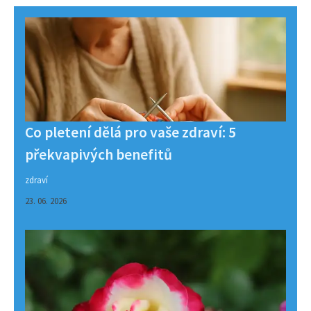
Co pletení dělá pro vaše zdraví: 5
překvapivých benefitů
zdraví
23. 06. 2026