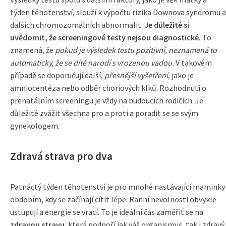
týden těhotenství, slouží k výpočtu rizika Downova syndromu a
dalších chromozomálních abnormalit.
Je důležité si
uvědomit, že screeningové testy nejsou diagnostické.
To
znamená, že
pokud je výsledek testu pozitivní, neznamená to
automaticky, že se dítě narodí s vrozenou vadou.
V takovém
případě se doporučují další,
přesnější vyšetření
, jako je
amniocentéza nebo odběr choriových klků. Rozhodnutí o
prenatálním screeningu je vždy na budoucích rodičích. Je
důležité zvážit všechna pro a proti a poradit se se svým
gynekologem.
Zdravá strava pro dva
Patnáctý týden těhotenství je pro mnohé nastávající maminky
obdobím, kdy se začínají cítit lépe. Ranní nevolnosti obvykle
ustupují a energie se vrací. To je ideální čas zaměřit se na
zdravou stravu
, která podpoří jak váš organismus, tak i zdravý