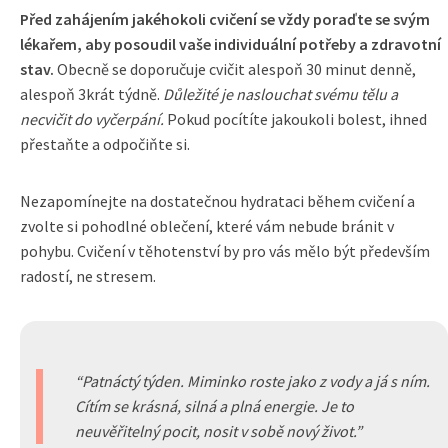
Před zahájením jakéhokoli cvičení se vždy poraďte se svým
lékařem, aby posoudil vaše individuální potřeby a zdravotní
stav.
Obecně se doporučuje cvičit alespoň 30 minut denně,
alespoň 3krát týdně.
Důležité je naslouchat svému tělu a
necvičit do vyčerpání.
Pokud pocítíte jakoukoli bolest, ihned
přestaňte a odpočiňte si.
Nezapomínejte na dostatečnou hydrataci během cvičení a
zvolte si pohodlné oblečení, které vám nebude bránit v
pohybu. Cvičení v těhotenství by pro vás mělo být především
radostí, ne stresem.
Patnáctý týden. Miminko roste jako z vody a já s ním.
Cítím se krásná, silná a plná energie. Je to
neuvěřitelný pocit, nosit v sobě nový život.