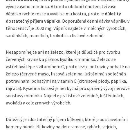
vývoj vašeho miminka. V tomto období těhotenství vaše
děťátko rychle roste a vyvíjí se mu kostra, proto je
důležitý
dostatečný příjem vápníku
. Doporučená denní dávka vápníku v
těhotenství je 1000 mg. Vápník najdete v mléčných výrobcích,
sardinkách, mandlích, brokolici a listové zelenině.
Nezapomínejte ani na železo, které je důležité pro tvorbu
červených krvinek a přenos kyslíku k miminku. Železo se
vstřebává lépe s vitamínem C, proto jezte potraviny bohaté na
železo (červené maso, listová zelenina, luštěniny) společně s
potravinami bohatými na vitamín C (citrusové plody, paprika,
rajčata). Kyselina listová je nezbytná pro správný vývoj nervové
soustavy miminka. Najdete ji v listové zelenině, luštěninách,
avokádu a celozrnných výrobcích.
Důležitý je i dostatečný příjem bílkovin, které jsou stavebními
kameny buněk. Bílkoviny najdete v mase, rybách, vejcích,