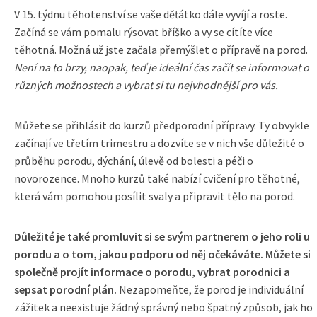
V 15. týdnu těhotenství se vaše děťátko dále vyvíjí a roste.
Začíná se vám pomalu rýsovat bříško a vy se cítíte více
těhotná. Možná už jste začala přemýšlet o přípravě na porod.
Není na to brzy, naopak, teď je ideální čas začít se informovat o
různých možnostech a vybrat si tu nejvhodnější pro vás.
Můžete se přihlásit do kurzů předporodní přípravy. Ty obvykle
začínají ve třetím trimestru a dozvíte se v nich vše důležité o
průběhu porodu, dýchání, úlevě od bolesti a péči o
novorozence. Mnoho kurzů také nabízí cvičení pro těhotné,
která vám pomohou posílit svaly a připravit tělo na porod.
Důležité je také promluvit si se svým partnerem o jeho roli u
porodu a o tom, jakou podporu od něj očekáváte. Můžete si
společně projít informace o porodu, vybrat porodnici a
sepsat porodní plán.
Nezapomeňte, že porod je individuální
zážitek a neexistuje žádný správný nebo špatný způsob, jak ho