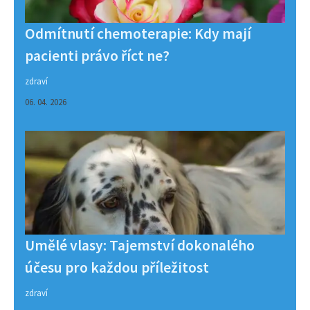
Odmítnutí chemoterapie: Kdy mají
pacienti právo říct ne?
zdraví
06. 04. 2026
Umělé vlasy: Tajemství dokonalého
účesu pro každou příležitost
zdraví