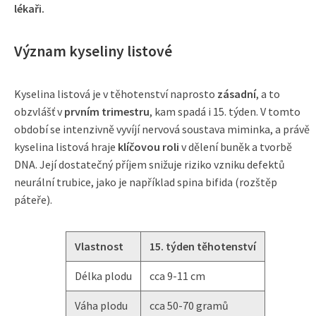
lékaři.
Význam kyseliny listové
Kyselina listová je v těhotenství naprosto
zásadní
, a to
obzvlášť v
prvním trimestru
, kam spadá i 15. týden. V tomto
období se intenzivně vyvíjí nervová soustava miminka, a právě
kyselina listová hraje
klíčovou roli
v dělení buněk a tvorbě
DNA. Její dostatečný příjem snižuje riziko vzniku defektů
neurální trubice, jako je například spina bifida (rozštěp
páteře).
Vlastnost
15. týden těhotenství
Délka plodu
cca 9-11 cm
Váha plodu
cca 50-70 gramů