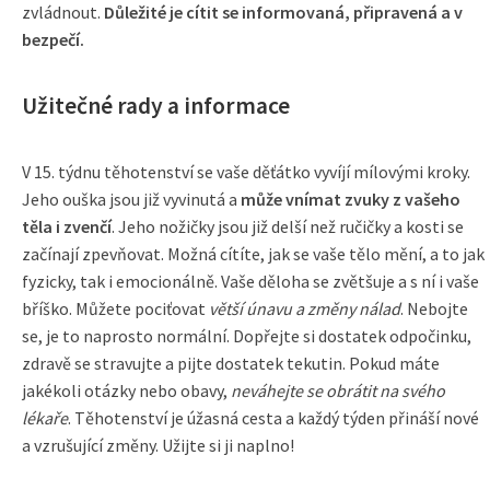
zvládnout.
Důležité je cítit se informovaná, připravená a v
bezpečí.
Užitečné rady a informace
V 15. týdnu těhotenství se vaše děťátko vyvíjí mílovými kroky.
Jeho ouška jsou již vyvinutá a
může vnímat zvuky z vašeho
těla i zvenčí
. Jeho nožičky jsou již delší než ručičky a kosti se
začínají zpevňovat. Možná cítíte, jak se vaše tělo mění, a to jak
fyzicky, tak i emocionálně. Vaše děloha se zvětšuje a s ní i vaše
bříško. Můžete pociťovat
větší únavu a změny nálad
. Nebojte
se, je to naprosto normální. Dopřejte si dostatek odpočinku,
zdravě se stravujte a pijte dostatek tekutin. Pokud máte
jakékoli otázky nebo obavy,
neváhejte se obrátit na svého
lékaře
. Těhotenství je úžasná cesta a každý týden přináší nové
a vzrušující změny. Užijte si ji naplno!