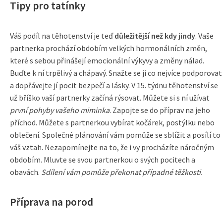
Tipy pro tatínky
Váš podíl na těhotenství je teď
důležitější než kdy jindy
. Vaše
partnerka prochází obdobím velkých hormonálních změn,
které s sebou přinášejí emocionální výkyvy a změny nálad.
Buďte k ní trpělivý a chápavý. Snažte se ji co nejvíce podporovat
a dopřávejte jí pocit bezpečí a lásky. V 15. týdnu těhotenství se
už bříško vaší partnerky začíná rýsovat. Můžete si s ní užívat
první pohyby vašeho miminka
. Zapojte se do příprav na jeho
příchod. Můžete s partnerkou vybírat kočárek, postýlku nebo
oblečení. Společné plánování vám pomůže se sblížit a posílí to
váš vztah. Nezapomínejte na to, že i vy procházíte náročným
obdobím. Mluvte se svou partnerkou o svých pocitech a
obavách.
Sdílení vám pomůže překonat případné těžkosti.
Příprava na porod