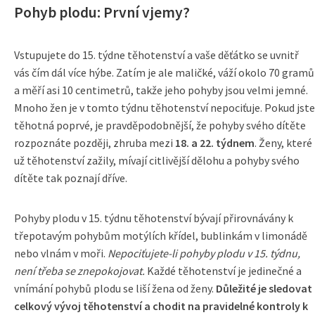
Pohyb plodu: První vjemy?
Vstupujete do 15. týdne těhotenství a vaše děťátko se uvnitř
vás čím dál více hýbe. Zatím je ale maličké, váží okolo 70 gramů
a měří asi 10 centimetrů, takže jeho pohyby jsou velmi jemné.
Mnoho žen je v tomto týdnu těhotenství nepociťuje. Pokud jste
těhotná poprvé, je pravděpodobnější, že pohyby svého dítěte
rozpoznáte později, zhruba mezi
18. a 22. týdnem
. Ženy, které
už těhotenství zažily, mívají citlivější dělohu a pohyby svého
dítěte tak poznají dříve.
Pohyby plodu v 15. týdnu těhotenství bývají přirovnávány k
třepotavým pohybům motýlích křídel, bublinkám v limonádě
nebo vlnám v moři.
Nepociťujete-li pohyby plodu v 15. týdnu,
není třeba se znepokojovat.
Každé těhotenství je jedinečné a
vnímání pohybů plodu se liší žena od ženy.
Důležité je sledovat
celkový vývoj těhotenství a chodit na pravidelné kontroly k