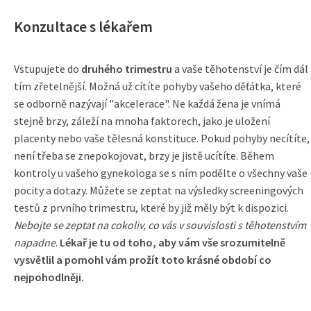
Konzultace s lékařem
Vstupujete do
druhého trimestru
a vaše těhotenství je čím dál
tím zřetelnější. Možná už cítíte pohyby vašeho děťátka, které
se odborně nazývají "akcelerace". Ne každá žena je vnímá
stejně brzy, záleží na mnoha faktorech, jako je uložení
placenty nebo vaše tělesná konstituce. Pokud pohyby necítíte,
není třeba se znepokojovat, brzy je jistě ucítíte. Během
kontroly u vašeho gynekologa se s ním podělte o všechny vaše
pocity a dotazy. Můžete se zeptat na výsledky screeningových
testů z prvního trimestru, které by již měly být k dispozici.
Nebojte se zeptat na cokoliv, co vás v souvislosti s těhotenstvím
napadne
.
Lékař je tu od toho, aby vám vše srozumitelně
vysvětlil a pomohl vám prožít toto krásné období co
nejpohodlněji.