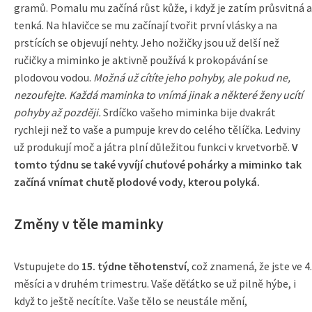
gramů. Pomalu mu začíná růst kůže, i když je zatím průsvitná a
tenká. Na hlavičce se mu začínají tvořit první vlásky a na
prstících se objevují nehty. Jeho nožičky jsou už delší než
ručičky a miminko je aktivně používá k prokopávání se
plodovou vodou.
Možná už cítíte jeho pohyby, ale pokud ne,
nezoufejte. Každá maminka to vnímá jinak a některé ženy ucítí
pohyby až později.
Srdíčko vašeho miminka bije dvakrát
rychleji než to vaše a pumpuje krev do celého tělíčka. Ledviny
už produkují moč a játra plní důležitou funkci v krvetvorbě.
V
tomto týdnu se také vyvíjí chuťové pohárky a miminko tak
začíná vnímat chutě plodové vody, kterou polyká.
Změny v těle maminky
Vstupujete do
15. týdne těhotenství
, což znamená, že jste ve 4.
měsíci a v druhém trimestru. Vaše děťátko se už pilně hýbe, i
když to ještě necítíte. Vaše tělo se neustále mění,