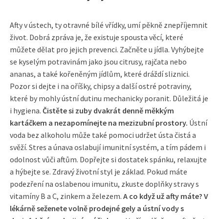
Afty v ústech, ty otravné bílé vřídky, umí pěkně znepříjemnit
život. Dobrá zpráva je, že existuje spousta věcí, které
můžete dělat pro jejich prevenci. Začněte u jídla. Vyhýbejte
se kyselým potravinám jako jsou citrusy, rajčata nebo
ananas, a také kořeněným jídlům, které dráždí sliznici.
Pozor si dejte i na oříšky, chipsy a další ostré potraviny,
které by mohly ústní dutinu mechanicky poranit. Důležitá je
i hygiena.
Čistěte si zuby dvakrát denně měkkým
kartáčkem a nezapomínejte na mezizubní prostory.
Ústní
voda bez alkoholu může také pomoci udržet ústa čistá a
svěží. Stres a únava oslabují imunitní systém, a tím pádem i
odolnost vůči aftům. Dopřejte si dostatek spánku, relaxujte
a hýbejte se. Zdravý životní styl je základ. Pokud máte
podezření na oslabenou imunitu, zkuste doplňky stravy s
vitamíny B a C, zinkem a železem.
A co když už afty máte? V
lékárně seženete volně prodejné gely a ústní vody s