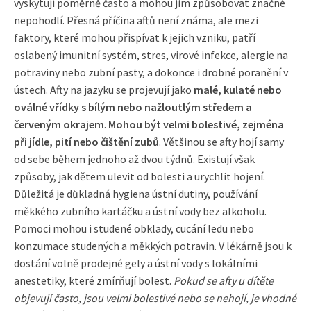
vyskytují poměrně často a mohou jim způsobovat značné
nepohodlí. Přesná příčina aftů není známa, ale mezi
faktory, které mohou přispívat k jejich vzniku, patří
oslabený imunitní systém, stres, virové infekce, alergie na
potraviny nebo zubní pasty, a dokonce i drobné poranění v
ústech. Afty na jazyku se projevují jako
malé, kulaté nebo
oválné vřídky s bílým nebo nažloutlým středem a
červeným okrajem
.
Mohou být velmi bolestivé, zejména
při jídle, pití nebo čištění zubů
. Většinou se afty hojí samy
od sebe během jednoho až dvou týdnů. Existují však
způsoby, jak dětem ulevit od bolesti a urychlit hojení.
Důležitá je důkladná hygiena ústní dutiny, používání
měkkého zubního kartáčku a ústní vody bez alkoholu.
Pomoci mohou i studené obklady, cucání ledu nebo
konzumace studených a měkkých potravin. V lékárně jsou k
dostání volně prodejné gely a ústní vody s lokálními
anestetiky, které zmírňují bolest.
Pokud se afty u dítěte
objevují často, jsou velmi bolestivé nebo se nehojí, je vhodné