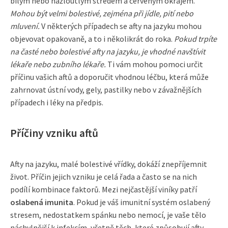
bílým nebo nažloutlým středem a červeným okrajem.
Mohou být velmi bolestivé, zejména při jídle, pití nebo
mluvení.
V některých případech se afty na jazyku mohou
objevovat opakovaně, a to i několikrát do roka.
Pokud trpíte
na časté nebo bolestivé afty na jazyku, je vhodné navštívit
lékaře nebo zubního lékaře.
Ti vám mohou pomoci určit
příčinu vašich aftů a doporučit vhodnou léčbu, která může
zahrnovat ústní vody, gely, pastilky nebo v závažnějších
případech i léky na předpis.
Příčiny vzniku aftů
Afty na jazyku, malé bolestivé vřídky, dokáží znepříjemnit
život. Příčin jejich vzniku je celá řada a často se na nich
podílí kombinace faktorů. Mezi nejčastější viníky patří
oslabená imunita
. Pokud je váš imunitní systém oslabený
stresem, nedostatkem spánku nebo nemocí, je vaše tělo
náchylnější k infekcím, včetně těch, které způsobují afty.