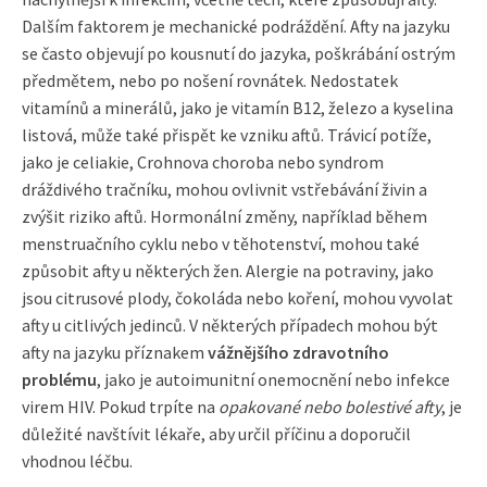
Dalším faktorem je mechanické podráždění. Afty na jazyku
se často objevují po kousnutí do jazyka, poškrábání ostrým
předmětem, nebo po nošení rovnátek. Nedostatek
vitamínů a minerálů, jako je vitamín B12, železo a kyselina
listová, může také přispět ke vzniku aftů. Trávicí potíže,
jako je celiakie, Crohnova choroba nebo syndrom
dráždivého tračníku, mohou ovlivnit vstřebávání živin a
zvýšit riziko aftů. Hormonální změny, například během
menstruačního cyklu nebo v těhotenství, mohou také
způsobit afty u některých žen. Alergie na potraviny, jako
jsou citrusové plody, čokoláda nebo koření, mohou vyvolat
afty u citlivých jedinců. V některých případech mohou být
afty na jazyku příznakem
vážnějšího zdravotního
problému
, jako je autoimunitní onemocnění nebo infekce
virem HIV. Pokud trpíte na
opakované nebo bolestivé afty
, je
důležité navštívit lékaře, aby určil příčinu a doporučil
vhodnou léčbu.