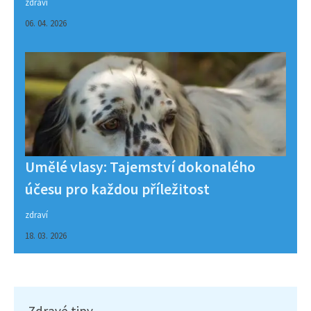
zdraví
06. 04. 2026
Umělé vlasy: Tajemství dokonalého
účesu pro každou příležitost
zdraví
18. 03. 2026