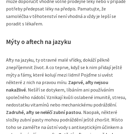
může doporučit vhodné volně prodejné léky nebo v případě
potřeby předepsat léky na předpis. Pamatujte, že
samoléčba v těhotenství není vhodná a vždy je lepší se
poradit s lékařem.
Mýty o aftech na jazyku
Afty na jazyku, ty otravné malé vřídky, dokáží pěkně
znepříjemnit život. A co teprve, když se k nim přidají ještě
mýty a fámy, které kolují mezi lidmi! Pojďme si uvést
některé z nich na pravou míru.
Zaprvé, afty nejsou
nakažlivé.
Nešíří se dotykem, líbáním ani používáním
společného nádobí. Vznikají kvůli oslabené imunitě, stresu,
nedostatku vitamínů nebo mechanickému podráždění.
Zadruhé, afty se neléčí zubní pastou.
Naopak, některé
složky zubní pasty mohou podráždění ještě zhoršit. Místo
toho se zaměřte na ústní vody s antiseptickým účinkem a