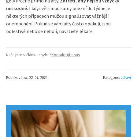
gely určené přímo na afty.
Zatřetí, afty nejsou vždycky
neškodné.
I když většinou samy odezní do týdne, v
některých případech můžou signalizovat vážnější
onemocnění. Pokud se vám afty často opakují, jsou
bolestivé nebo se nehojí, navštivte lékaře.
Našli jste v článku chybu?
Kontaktujte nás
Publikováno: 22. 07. 2024
Kategorie:
zdraví