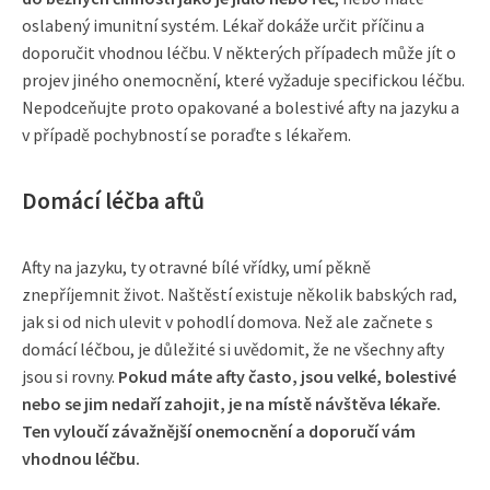
oslabený imunitní systém. Lékař dokáže určit příčinu a
doporučit vhodnou léčbu. V některých případech může jít o
projev jiného onemocnění, které vyžaduje specifickou léčbu.
Nepodceňujte proto opakované a bolestivé afty na jazyku a
v případě pochybností se poraďte s lékařem.
Domácí léčba aftů
Afty na jazyku, ty otravné bílé vřídky, umí pěkně
znepříjemnit život. Naštěstí existuje několik babských rad,
jak si od nich ulevit v pohodlí domova. Než ale začnete s
domácí léčbou, je důležité si uvědomit, že ne všechny afty
jsou si rovny.
Pokud máte afty často, jsou velké, bolestivé
nebo se jim nedaří zahojit, je na místě návštěva lékaře.
Ten vyloučí závažnější onemocnění a doporučí vám
vhodnou léčbu.