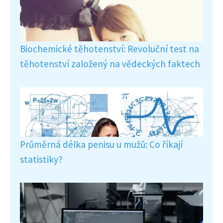
Biochemické těhotenství: Revoluční test na
těhotenství založený na vědeckých faktech
Průměrná délka penisu u mužů: Co říkají
statistiky?