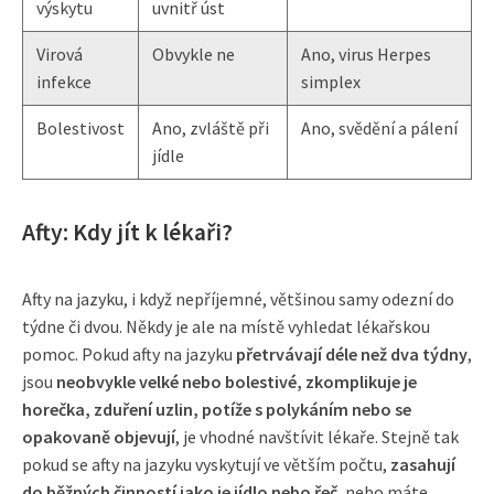
výskytu
uvnitř úst
Virová
Obvykle ne
Ano, virus Herpes
infekce
simplex
Bolestivost
Ano, zvláště při
Ano, svědění a pálení
jídle
Afty: Kdy jít k lékaři?
Afty na jazyku, i když nepříjemné, většinou samy odezní do
týdne či dvou. Někdy je ale na místě vyhledat lékařskou
pomoc. Pokud afty na jazyku
přetrvávají déle než dva týdny
,
jsou
neobvykle velké nebo bolestivé, zkomplikuje je
horečka, zduření uzlin, potíže s polykáním nebo se
opakovaně objevují
, je vhodné navštívit lékaře. Stejně tak
pokud se afty na jazyku vyskytují ve větším počtu,
zasahují
do běžných činností jako je jídlo nebo řeč
, nebo máte