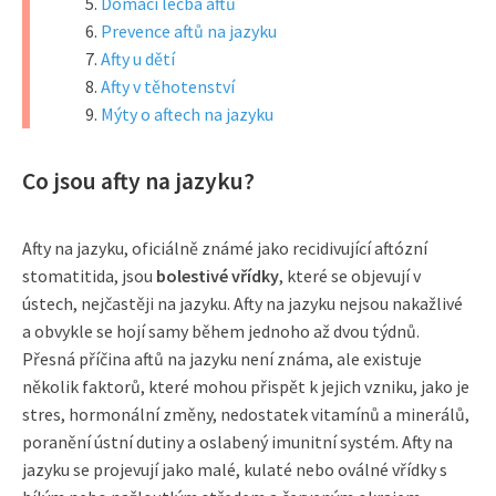
Domácí léčba aftů
Prevence aftů na jazyku
Afty u dětí
Afty v těhotenství
Mýty o aftech na jazyku
Co jsou afty na jazyku?
Afty na jazyku, oficiálně známé jako recidivující aftózní
stomatitida, jsou
bolestivé vřídky
, které se objevují v
ústech, nejčastěji na jazyku. Afty na jazyku nejsou nakažlivé
a obvykle se hojí samy během jednoho až dvou týdnů.
Přesná příčina aftů na jazyku není známa, ale existuje
několik faktorů, které mohou přispět k jejich vzniku, jako je
stres, hormonální změny, nedostatek vitamínů a minerálů,
poranění ústní dutiny a oslabený imunitní systém. Afty na
jazyku se projevují jako malé, kulaté nebo oválné vřídky s