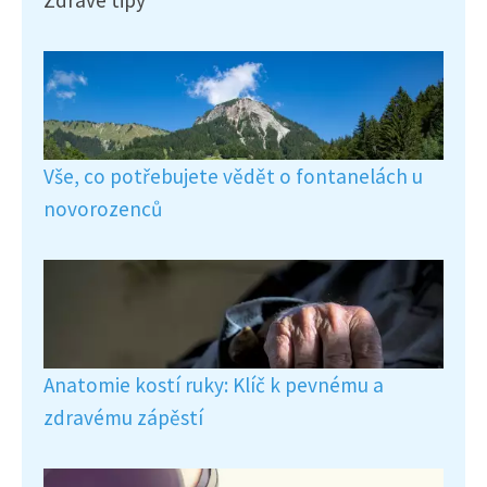
Zdravé tipy
Vše, co potřebujete vědět o fontanelách u
novorozenců
Anatomie kostí ruky: Klíč k pevnému a
zdravému zápěstí