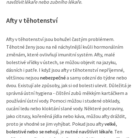
navštívit lékaře nebo zubního lékaře.
Afty v těhotenství
Afty v těhotenství jsou bohužel častým problémem.
Těhotné ženy jsou na ně náchylnější kvůli hormonálním
změnám, které ovlivňují imunitní systém. Afty, malé
bolestivé vřídky v ústech, se můžou objevit na jazyku,
dásních i patře. I když jsou afty v těhotenství nepříjemné,
většinou nejsou
nebezpečné
a samy odezní do týdne nebo
dvou. Existují ale způsoby, jak si od bolesti ulevit. Důležitá je
správná ústní hygiena - čištění zubů měkkým kartáčkem a
používání ústní vody. Pomoci můžou i studené obklady,
cucání ledu nebo kloktání slané vody. Některé potraviny,
jako citrusy, kořeněná jídla nebo káva, můžou afty dráždit,
proto je vhodné se jim vyhýbat. Pokud jsou afty
velké,
bolestivé nebo se nehojí
, je
nutné navštívit lékaře
. Ten