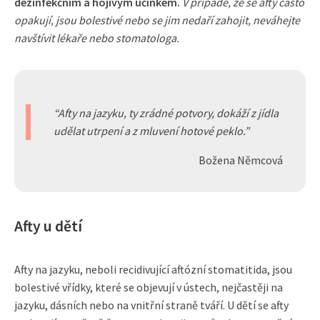
dezinfekčním a hojivým účinkem.
V případě, že se afty často
opakují, jsou bolestivé nebo se jim nedaří zahojit, neváhejte
navštívit lékaře nebo stomatologa.
Afty na jazyku, ty zrádné potvory, dokáží z jídla
udělat utrpení a z mluvení hotové peklo.
Božena Němcová
Afty u dětí
Afty na jazyku, neboli recidivující aftózní stomatitida, jsou
bolestivé vřídky, které se objevují v ústech, nejčastěji na
jazyku, dásních nebo na vnitřní straně tváří. U dětí se afty