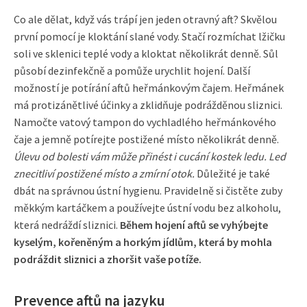
Co ale dělat, když vás trápí jen jeden otravný aft? Skvělou
první pomocí je kloktání slané vody. Stačí rozmíchat lžičku
soli ve sklenici teplé vody a kloktat několikrát denně. Sůl
působí dezinfekčně a pomůže urychlit hojení. Další
možností je potírání aftů heřmánkovým čajem. Heřmánek
má protizánětlivé účinky a zklidňuje podrážděnou sliznici.
Namočte vatový tampon do vychladlého heřmánkového
čaje a jemně potírejte postižené místo několikrát denně.
Úlevu od bolesti vám může přinést i cucání kostek ledu. Led
znecitliví postižené místo a zmírní otok.
Důležité je také
dbát na správnou ústní hygienu. Pravidelně si čistěte zuby
měkkým kartáčkem a používejte ústní vodu bez alkoholu,
která nedráždí sliznici.
Během hojení aftů se vyhýbejte
kyselým, kořeněným a horkým jídlům, která by mohla
podráždit sliznici a zhoršit vaše potíže.
Prevence aftů na jazyku