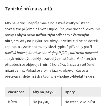
Typické příznaky aftů
Afty na jazyku, nepříjemné a bolestivé vřídky v ústech,
dokáží znepříjemnit život. Objevují se jako drobné, okrouhlé
ranky s
bílým nebo nažloutlým středem
a
červeným
okrajem
. Afty na jazyku jsou obvykle velmi citlivé na dotek,
teplotu a kyselé potraviny. Mezi typické příznaky patří
palčivá bolest, která se zhoršuje při jídle, pití nebo mluvení
.
Jazyk může být oteklý a zarudlý v místě aftu. V některých
případech se objevuje i mírná horečka, únava a zvětšené
mízní uzliny. Pokud se afty na jazyku objevují často a
přetrvávají déle než dva týdny, je vhodné vyhledat lékaře.
Vlastnost
Afty na jazyku
Opary
Místo
Na jazyku,
Na rtech, okolo úst