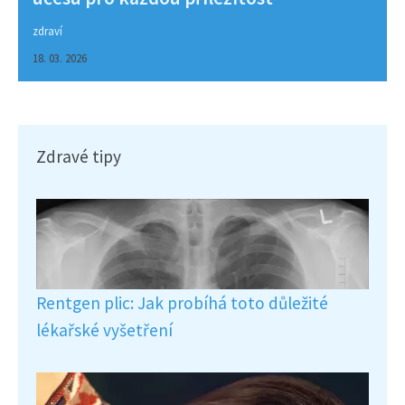
zdraví
18. 03. 2026
Zdravé tipy
Rentgen plic: Jak probíhá toto důležité
lékařské vyšetření