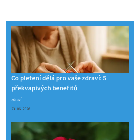
Co pletení dělá pro vaše zdraví: 5
překvapivých benefitů
zdraví
23. 06. 2026