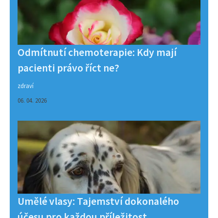
Odmítnutí chemoterapie: Kdy mají
pacienti právo říct ne?
zdraví
06. 04. 2026
Umělé vlasy: Tajemství dokonalého
účesu pro každou příležitost