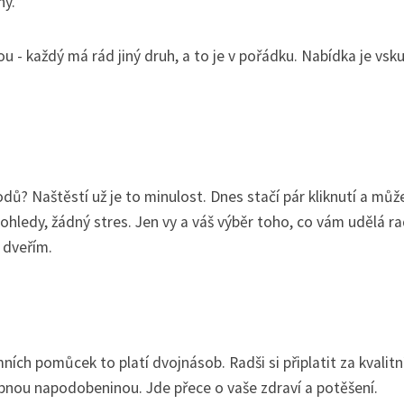
ny.
u - každý má rád jiný druh, a to je v pořádku. Nabídka je vsk
ů? Naštěstí už je to minulost. Dnes stačí pár kliknutí a může
hledy, žádný stres. Jen vy a váš výběr toho, co vám udělá ra
e dveřím.
mních pomůcek to platí dvojnásob. Radši si připlatit za kvalitn
bnou napodobeninou. Jde přece o vaše zdraví a potěšení.