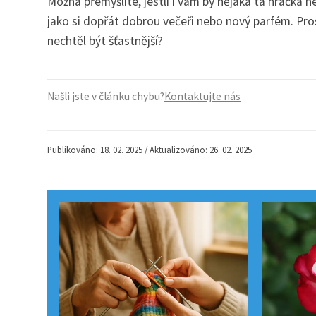
Možná přemýšlíte, jestli i vám by nějaká ta hračka n
jako si dopřát dobrou večeři nebo nový parfém. Pro
nechtěl být šťastnější?
Našli jste v článku chybu?
Kontaktujte nás
Publikováno: 18. 02. 2025 / Aktualizováno: 26. 02. 2025