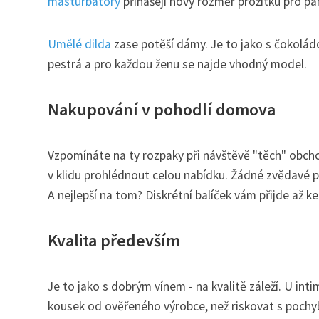
masturbátory
přinášejí nový rozměr prožitku pro pá
Umělé dilda
zase potěší dámy. Je to jako s čokoládo
pestrá a pro každou ženu se najde vhodný model.
Nakupování v pohodlí domova
Vzpomínáte na ty rozpaky při návštěvě "těch" obchod
v klidu prohlédnout celou nabídku. Žádné zvědavé po
A nejlepší na tom? Diskrétní balíček vám přijde až k
Kvalita především
Je to jako s dobrým vínem - na kvalitě záleží. U inti
kousek od ověřeného výrobce, než riskovat s pochy