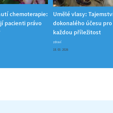
utí chemoterapie:
Umělé vlasy: Tajemstv
í pacienti právo
dokonalého účesu pro
?
každou příležitost
zdraví
18. 03. 2026