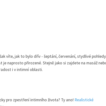
šak víte, jak to bylo dřív - šeptání, červenání, stydlivé pohledy
st je naprosto přirozené. Stejně jako si zajdete na masáž neb
adost i v intimní oblasti.
cky pro zpestření intimního života? Ty ano!
Realistické