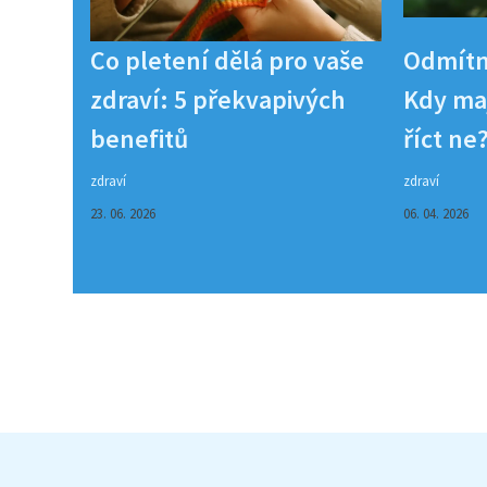
Co pletení dělá pro vaše
Odmítn
zdraví: 5 překvapivých
Kdy maj
benefitů
říct ne
zdraví
zdraví
23. 06. 2026
06. 04. 2026