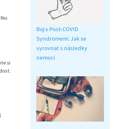
utku
Boj s Post-COVID
Syndromem: Jak se
vyrovnat s následky
nemoci
te si
dost.
í