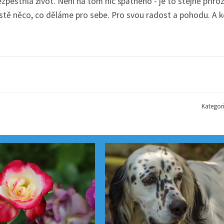
ezpestřila život. Není na tom nic špatného - je to stejně přiro
stě něco, co děláme pro sebe. Pro svou radost a pohodu. A 
Kategor