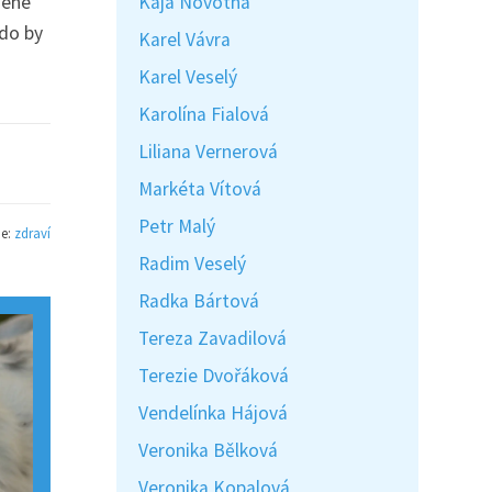
zené
Kaja Novotná
kdo by
Karel Vávra
Karel Veselý
Karolína Fialová
Liliana Vernerová
Markéta Vítová
Petr Malý
ie:
zdraví
Radim Veselý
Radka Bártová
Tereza Zavadilová
Terezie Dvořáková
Vendelínka Hájová
Veronika Bělková
Veronika Kopalová