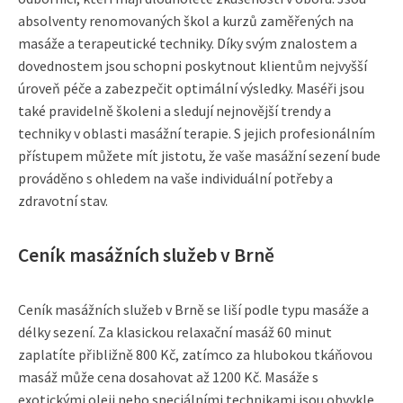
absolventy renomovaných škol a kurzů zaměřených na
masáže a terapeutické techniky. Díky svým znalostem a
dovednostem jsou schopni poskytnout klientům nejvyšší
úroveň péče a zabezpečit optimální výsledky. Maséři jsou
také pravidelně školeni a sledují nejnovější trendy a
techniky v oblasti masážní terapie. S jejich profesionálním
přístupem můžete mít jistotu, že vaše masážní sezení bude
prováděno s ohledem na vaše individuální potřeby a
zdravotní stav.
Ceník masážních služeb v Brně
Ceník masážních služeb v Brně se liší podle typu masáže a
délky sezení. Za klasickou relaxační masáž 60 minut
zaplatíte přibližně 800 Kč, zatímco za hlubokou tkáňovou
masáž může cena dosahovat až 1200 Kč. Masáže s
exotickými oleji nebo speciálními technikami jsou obvykle