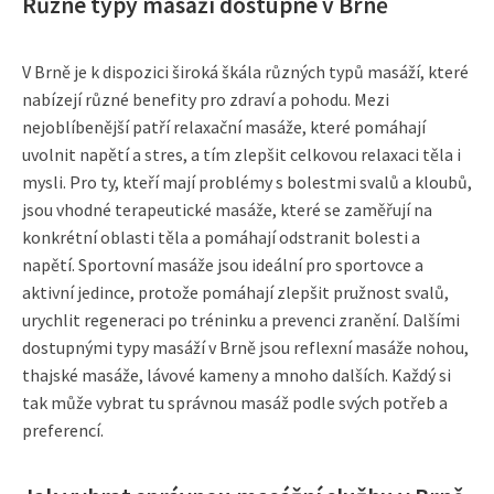
Různé typy masáží dostupné v Brně
V Brně je k dispozici široká škála různých typů masáží, které
nabízejí různé benefity pro zdraví a pohodu. Mezi
nejoblíbenější patří relaxační masáže, které pomáhají
uvolnit napětí a stres, a tím zlepšit celkovou relaxaci těla i
mysli. Pro ty, kteří mají problémy s bolestmi svalů a kloubů,
jsou vhodné terapeutické masáže, které se zaměřují na
konkrétní oblasti těla a pomáhají odstranit bolesti a
napětí. Sportovní masáže jsou ideální pro sportovce a
aktivní jedince, protože pomáhají zlepšit pružnost svalů,
urychlit regeneraci po tréninku a prevenci zranění. Dalšími
dostupnými typy masáží v Brně jsou reflexní masáže nohou,
thajské masáže, lávové kameny a mnoho dalších. Každý si
tak může vybrat tu správnou masáž podle svých potřeb a
preferencí.