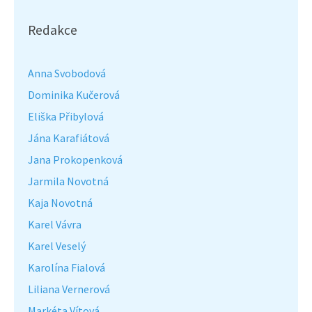
Redakce
Anna Svobodová
Dominika Kučerová
Eliška Přibylová
Jána Karafiátová
Jana Prokopenková
Jarmila Novotná
Kaja Novotná
Karel Vávra
Karel Veselý
Karolína Fialová
Liliana Vernerová
Markéta Vítová