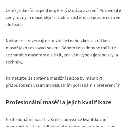
Ceník je dalším aspektem, který stojí za zvážení. Porovnejte
ceny různých masérských studií a zjistěte, co je zahrnuto ve
službách.
Nakonec si rezervujte konzultaci nebo zkuste krátkou
masáž jako testovací sezení. Během této doby se můžete
seznámit s masérem a zjistit, zda vám vyhovuje jeho styl a
techniky.
Pamatujte, že správná masážní služba by měla být
přizpůsobena vašim individuálním potřebám a preferencím.
Profesionální maséři a jejich kvalifikace
Profesionální maséři v Brně jsou vysoce kvalifikovaní
odborníci, kteří mají dlouholeté zkušenosti v oboru. Jsou