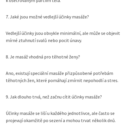
k ošetřovaným partiím těla.
7. Jaké jsou možné vedlejší účinky masáže?
Vedlejší účinky jsou obvykle minimální, ale může se objevit
mírné ztuhnutí svalů nebo pocit únavy.
8. Je masáž vhodná pro těhotné ženy?
Ano, existují speciální masáže přizpůsobené potřebám
těhotných žen, které pomáhají zmírnit nepohodlí a stres.
9. Jak dlouho trvá, než začnu cítit účinky masáže?
Účinky masáže se liší u každého jednotlivce, ale často se
projevují okamžitě po sezení a mohou trvat několik dnů.