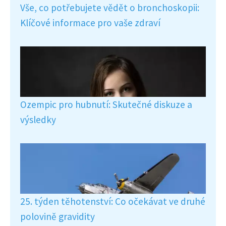
Vše, co potřebujete vědět o bronchoskopii:
Klíčové informace pro vaše zdraví
Ozempic pro hubnutí: Skutečné diskuze a
výsledky
25. týden těhotenství: Co očekávat ve druhé
polovině gravidity