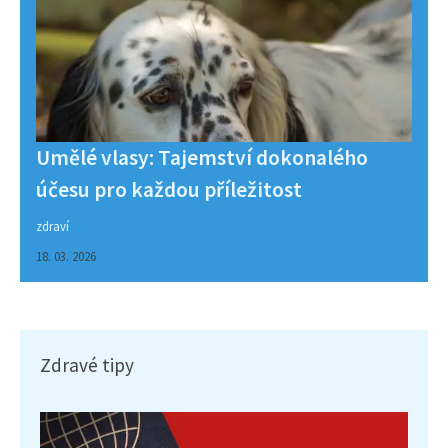
Umělé vlasy: Tajemství dokonalého
účesu pro každou příležitost
zdraví
18. 03. 2026
Zdravé tipy