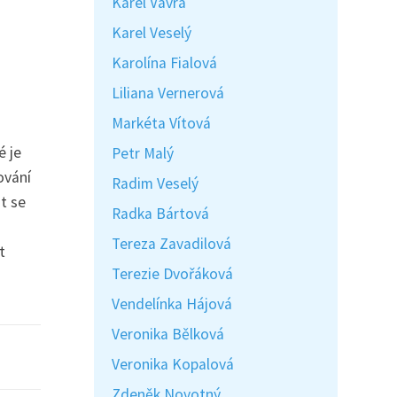
Karel Vávra
Karel Veselý
Karolína Fialová
Liliana Vernerová
Markéta Vítová
é je
Petr Malý
ování
Radim Veselý
t se
Radka Bártová
Tereza Zavadilová
t
Terezie Dvořáková
Vendelínka Hájová
Veronika Bělková
Veronika Kopalová
Zdeněk Novotný