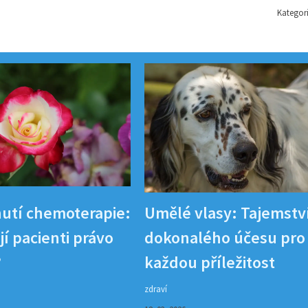
Kategor
utí chemoterapie:
Umělé vlasy: Tajemstv
í pacienti právo
dokonalého účesu pro
?
každou příležitost
zdraví