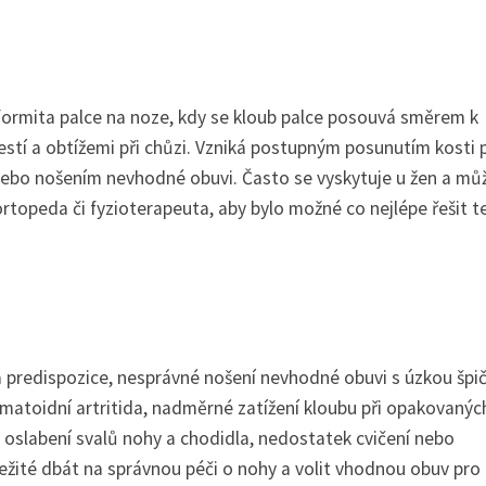
eformita palce na noze, kdy se kloub palce posouvá směrem k
stí a obtížemi při chůzi. Vzniká postupným posunutím kosti 
bo nošením nevhodné obuvi. Často se vyskytuje u žen a mů
topeda či fyzioterapeuta, aby bylo možné co nejlépe řešit t
á predispozice, nesprávné nošení nevhodné obuvi s úzkou špi
vmatoidní artritida, nadměrné zatížení kloubu při opakovanýc
slabení svalů nohy a chodidla, nedostatek cvičení nebo
ežité dbát na správnou péči o nohy a volit vhodnou obuv pro