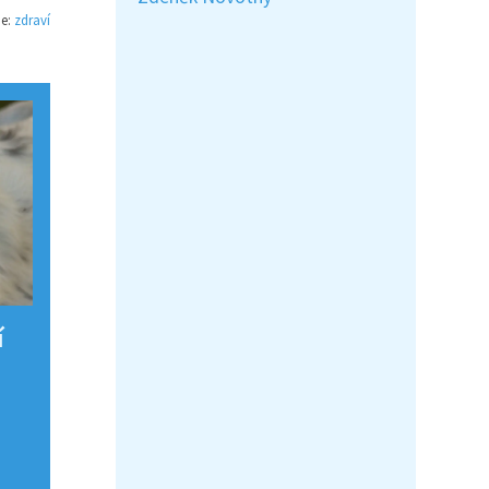
ie:
zdraví
í