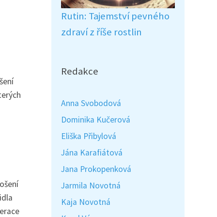
Rutin: Tajemství pevného
zdraví z říše rostlin
Redakce
šení
terých
Anna Svobodová
Dominika Kučerová
Eliška Přibylová
Jána Karafiátová
Jana Prokopenková
nošení
Jarmila Novotná
idla
Kaja Novotná
perace