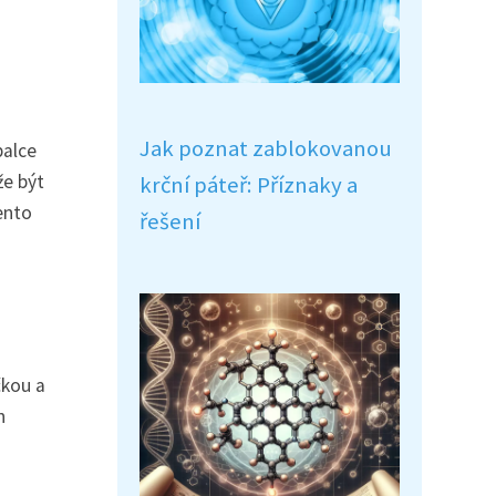
Jak poznat zablokovanou
palce
že být
krční páteř: Příznaky a
ento
řešení
čkou a
h