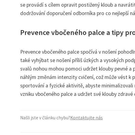
se provádí s cílem opravit postižený kloub a navráti
dodržování doporučení odborníka pro co nejlepší ná
Prevence vbočeného palce a tipy pro
Prevence vbočeného palce spočívá v nošení pohodlný
také vyhýbat se nošení příliš úzkých a vysokých podp
svalů nohou mohou pomoci udržet klouby pevné a p
náhlým změnám intenzity cvičení, což může vést k př
sportování a fyzické aktivitě, abyste minimalizovali
vzniku vbočeného palce a udržet své klouby zdravé
Našli jste v článku chybu?
Kontaktujte nás