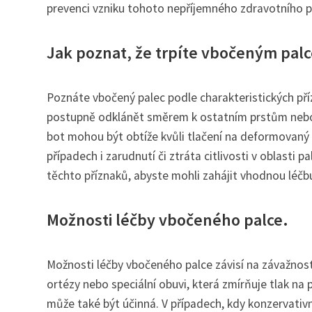
prevenci vzniku tohoto nepříjemného zdravotního 
Jak poznat, že trpíte vbočeným pal
Poznáte vbočený palec podle charakteristických příz
postupně odklánět směrem k ostatním prstům nebo s
bot mohou být obtíže kvůli tlačení na deformovaný
případech i zarudnutí či ztráta citlivosti v oblasti
těchto příznaků, abyste mohli zahájit vhodnou léčb
Možnosti léčby vbočeného palce.
Možnosti léčby vbočeného palce závisí na závažnost
ortézy nebo speciální obuvi, která zmírňuje tlak na
může také být účinná. V případech, kdy konzervati