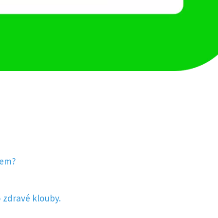
cem?
 zdravé klouby.