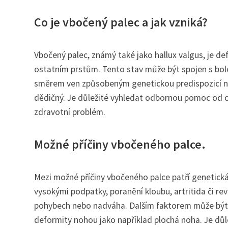
Co je vbočený palec a jak vzniká?
Vbočený palec, známý také jako hallux valgus, je d
ostatním prstům. Tento stav může být spojen s bole
směrem ven způsobeným genetickou predispozicí ne
dědičný. Je důležité vyhledat odbornou pomoc od or
zdravotní problém.
Možné příčiny vbočeného palce.
Mezi možné příčiny vbočeného palce patří genetick
vysokými podpatky, poranění kloubu, artritida či re
pohybech nebo nadváha. Dalším faktorem může být o
deformity nohou jako například plochá noha. Je důl