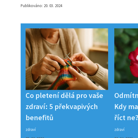
Publikováno: 20. 03. 2024
Co pletení dělá pro vaše
Odmítn
zdraví: 5 překvapivých
Kdy maj
benefitů
říct ne
zdraví
zdraví