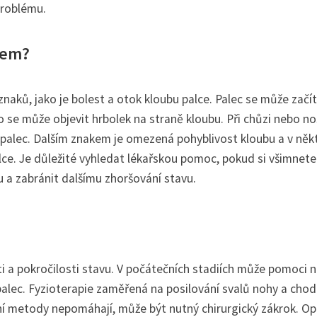
problému.
cem?
naků, jako je bolest a otok kloubu palce. Palec se může začít
e může objevit hrbolek na straně kloubu. Při chůzi nebo no
 palec. Dalším znakem je omezená pohyblivost kloubu a v něk
 palce. Je důležité vyhledat lékařskou pomoc, pokud si všimnete
u a zabránit dalšímu zhoršování stavu.
i a pokročilosti stavu. V počátečních stadiích může pomoci 
 palec. Fyzioterapie zaměřená na posilování svalů nohy a chod
vní metody nepomáhají, může být nutný chirurgický zákrok. O