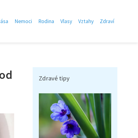
rása
Nemoci
Rodina
Vlasy
Vztahy
Zdraví
vod
Zdravé tipy