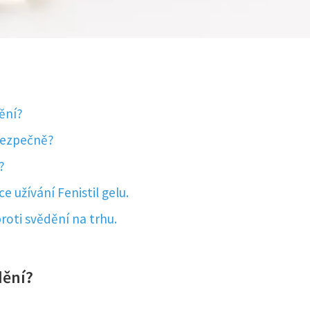
dění?
 bezpečně?
?
e užívání Fenistil gelu.
proti svědění na trhu.
dění?