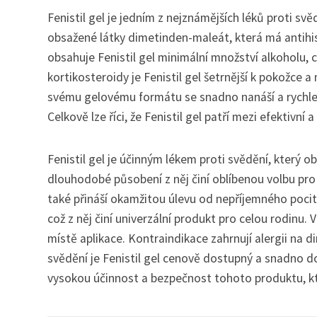
Fenistil gel je jedním z nejznámějších léků proti sv
obsažené látky dimetinden-maleát, která má antihist
obsahuje Fenistil gel minimální množství alkoholu, c
kortikosteroidy je Fenistil gel šetrnější k pokožce 
svému gelovému formátu se snadno nanáší a rychle vs
Celkově lze říci, že Fenistil gel patří mezi efektiv
Fenistil gel je účinným lékem proti svědění, který o
dlouhodobé působení z něj činí oblíbenou volbu pr
také přináší okamžitou úlevu od nepříjemného pocitu
což z něj činí univerzální produkt pro celou rodinu
místě aplikace. Kontraindikace zahrnují alergii na di
svědění je Fenistil gel cenově dostupný a snadno 
vysokou účinnost a bezpečnost tohoto produktu, kte