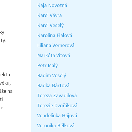
Kaja Novotná
Karel Vávra
Karel Veselý
ky
Karolína Fialová
ty.
Liliana Vernerová
Markéta Vítová
Petr Malý
fektu
Radim Veselý
věku,
Radka Bártová
ůže na
Tereza Zavadilová
ti
Terezie Dvořáková
je
Vendelínka Hájová
Veronika Bělková