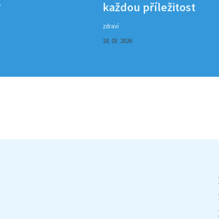
?
každou příležitost
zdraví
18. 03. 2026