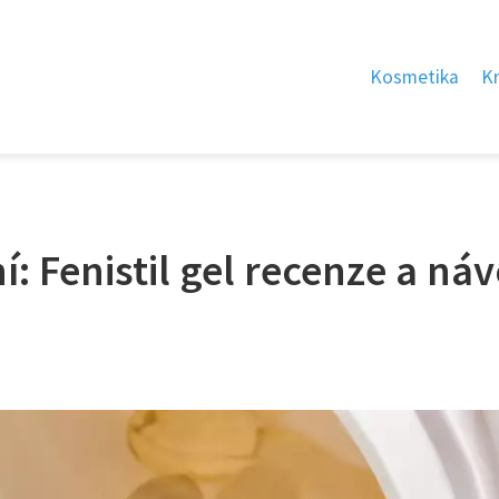
Kosmetika
K
í: Fenistil gel recenze a ná