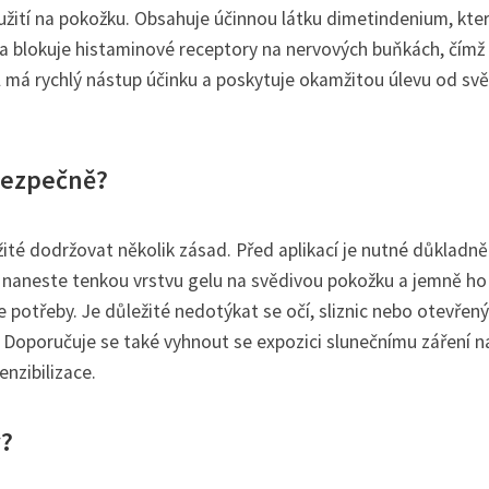
použití na pokožku. Obsahuje účinnou látku dimetindenium, kte
tka blokuje histaminové receptory na nervových buňkách, čímž
l má rychlý nástup účinku a poskytuje okamžitou úlevu od svě
 bezpečně?
ežité dodržovat několik zásad. Před aplikací je nutné důkladn
é naneste tenkou vrstvu gelu na svědivou pokožku a jemně ho
e potřeby. Je důležité nedotýkat se očí, sliznic nebo otevřen
e. Doporučuje se také vyhnout se expozici slunečnímu záření n
enzibilizace.
ý?