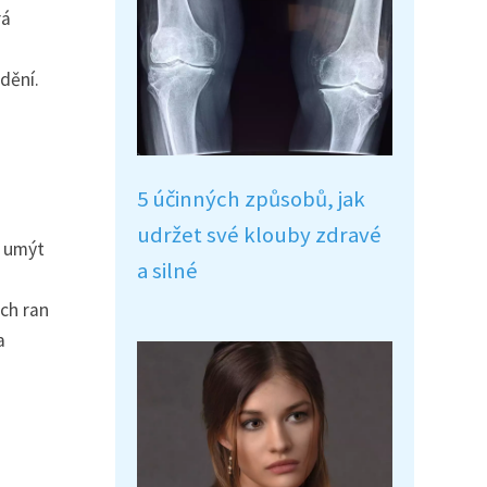
rá
dění.
5 účinných způsobů, jak
udržet své klouby zdravé
ě umýt
a silné
ých ran
a