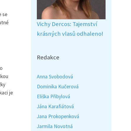
e se
utné
Vichy Dercos: Tajemství
krásných vlasů odhaleno!
Redakce
bo
skou
Anna Svobodová
žky
Dominika Kučerová
kaci je
Eliška Přibylová
Jána Karafiátová
Jana Prokopenková
Jarmila Novotná