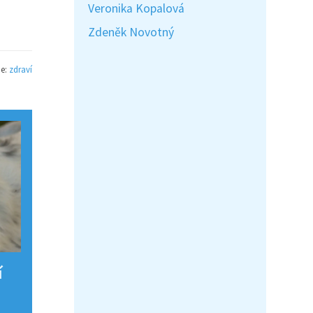
Veronika Kopalová
Zdeněk Novotný
ie:
zdraví
í