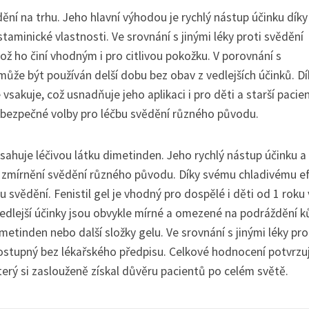
ědění na trhu. Jeho hlavní výhodou je rychlý nástup účinku díky
aminické vlastnosti. Ve srovnání s jinými léky proti svědění
ož ho činí vhodným i pro citlivou pokožku. V porovnání s
a může být používán delší dobu bez obav z vedlejších účinků. Dí
akuje, což usnadňuje jeho aplikaci i pro děti a starší pacien
ní a bezpečné volby pro léčbu svědění různého původu.
bsahuje léčivou látku dimetinden. Jeho rychlý nástup účinku a
o zmírnění svědění různého původu. Díky svému chladivému e
 svědění. Fenistil gel je vhodný pro dospělé i děti od 1 roku 
. Vedlejší účinky jsou obvykle mírné a omezené na podráždění k
metinden nebo další složky gelu. Ve srovnání s jinými léky pro
dostupný bez lékařského předpisu. Celkové hodnocení potvrzu
rý si zaslouženě získal důvěru pacientů po celém světě.