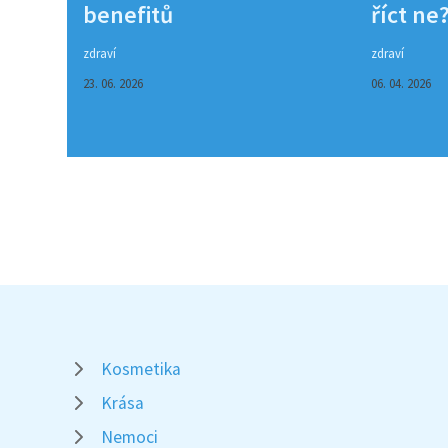
benefitů
říct ne
zdraví
zdraví
23. 06. 2026
06. 04. 2026
Kosmetika
Krása
Nemoci