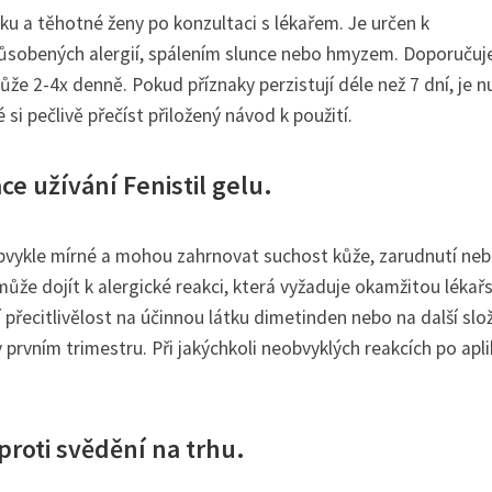
ěku a těhotné ženy po konzultaci s lékařem. Je určen k
ůsobených alergií, spálením slunce nebo hmyzem. Doporučuj
ůže 2-4x denně. Pokud příznaky perzistují déle než 7 dní, je n
si pečlivě přečíst přiložený návod k použití.
ce užívání Fenistil gelu.
u obvykle mírné a mohou zahrnovat suchost kůže, zarudnutí ne
může dojít k alergické reakci, která vyžaduje okamžitou lékař
 přecitlivělost na účinnou látku dimetinden nebo na další slo
 prvním trimestru. Při jakýchkoli neobvyklých reakcích po apli
 proti svědění na trhu.