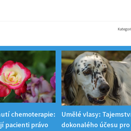
Kategor
utí chemoterapie:
Umělé vlasy: Tajemstv
í pacienti právo
dokonalého účesu pro