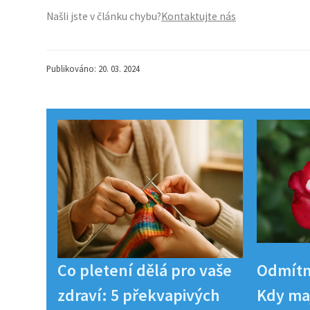
Našli jste v článku chybu?
Kontaktujte nás
Publikováno: 20. 03. 2024
Co pletení dělá pro vaše
Odmítn
zdraví: 5 překvapivých
Kdy maj