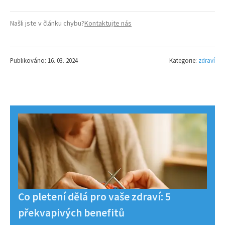
Našli jste v článku chybu?
Kontaktujte nás
Publikováno: 16. 03. 2024
Kategorie:
zdraví
Co pletení dělá pro vaše zdraví: 5
překvapivých benefitů