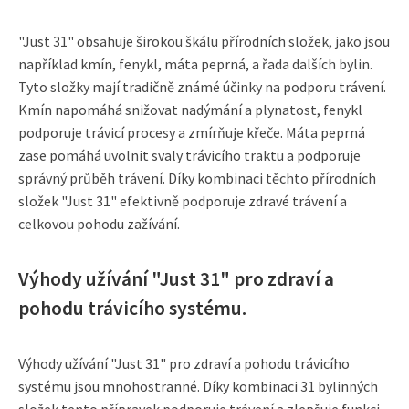
"Just 31" obsahuje širokou škálu přírodních složek, jako jsou
například kmín, fenykl, máta peprná, a řada dalších bylin.
Tyto složky mají tradičně známé účinky na podporu trávení.
Kmín napomáhá snižovat nadýmání a plynatost, fenykl
podporuje trávicí procesy a zmírňuje křeče. Máta peprná
zase pomáhá uvolnit svaly trávicího traktu a podporuje
správný průběh trávení. Díky kombinaci těchto přírodních
složek "Just 31" efektivně podporuje zdravé trávení a
celkovou pohodu zažívání.
Výhody užívání "Just 31" pro zdraví a
pohodu trávicího systému.
Výhody užívání "Just 31" pro zdraví a pohodu trávicího
systému jsou mnohostranné. Díky kombinaci 31 bylinných
složek tento přípravek podporuje trávení a zlepšuje funkci