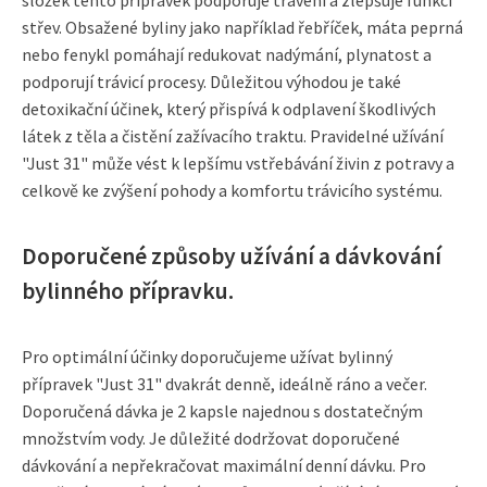
střev. Obsažené byliny jako například řebříček, máta peprná
nebo fenykl pomáhají redukovat nadýmání, plynatost a
podporují trávicí procesy. Důležitou výhodou je také
detoxikační účinek, který přispívá k odplavení škodlivých
látek z těla a čistění zažívacího traktu. Pravidelné užívání
"Just 31" může vést k lepšímu vstřebávání živin z potravy a
celkově ke zvýšení pohody a komfortu trávicího systému.
Doporučené způsoby užívání a dávkování
bylinného přípravku.
Pro optimální účinky doporučujeme užívat bylinný
přípravek "Just 31" dvakrát denně, ideálně ráno a večer.
Doporučená dávka je 2 kapsle najednou s dostatečným
množstvím vody. Je důležité dodržovat doporučené
dávkování a nepřekračovat maximální denní dávku. Pro