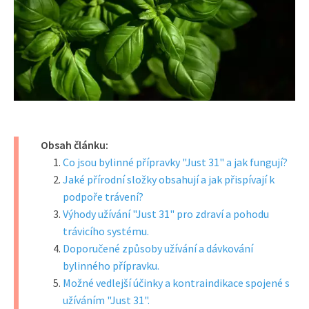
Obsah článku:
Co jsou bylinné přípravky "Just 31" a jak fungují?
Jaké přírodní složky obsahují a jak přispívají k
podpoře trávení?
Výhody užívání "Just 31" pro zdraví a pohodu
trávicího systému.
Doporučené způsoby užívání a dávkování
bylinného přípravku.
Možné vedlejší účinky a kontraindikace spojené s
užíváním "Just 31".