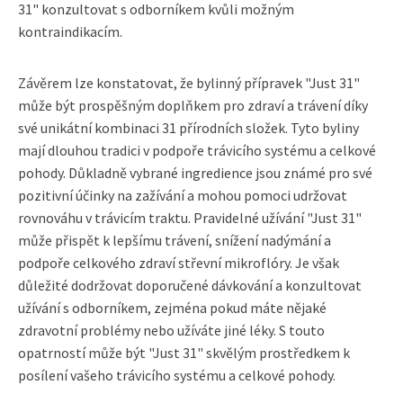
31" konzultovat s odborníkem kvůli možným
kontraindikacím.
Závěrem lze konstatovat, že bylinný přípravek "Just 31"
může být prospěšným doplňkem pro zdraví a trávení díky
své unikátní kombinaci 31 přírodních složek. Tyto byliny
mají dlouhou tradici v podpoře trávicího systému a celkové
pohody. Důkladně vybrané ingredience jsou známé pro své
pozitivní účinky na zažívání a mohou pomoci udržovat
rovnováhu v trávicím traktu. Pravidelné užívání "Just 31"
může přispět k lepšímu trávení, snížení nadýmání a
podpoře celkového zdraví střevní mikroflóry. Je však
důležité dodržovat doporučené dávkování a konzultovat
užívání s odborníkem, zejména pokud máte nějaké
zdravotní problémy nebo užíváte jiné léky. S touto
opatrností může být "Just 31" skvělým prostředkem k
posílení vašeho trávicího systému a celkové pohody.