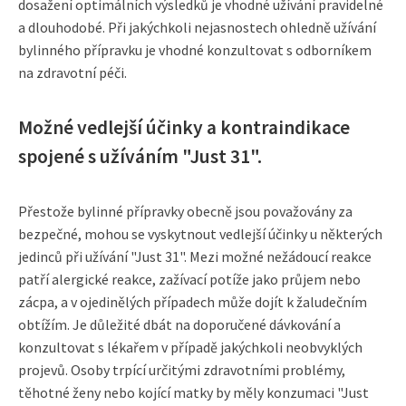
dosažení optimálních výsledků je vhodné užívání pravidelné
a dlouhodobé. Při jakýchkoli nejasnostech ohledně užívání
bylinného přípravku je vhodné konzultovat s odborníkem
na zdravotní péči.
Možné vedlejší účinky a kontraindikace
spojené s užíváním "Just 31".
Přestože bylinné přípravky obecně jsou považovány za
bezpečné, mohou se vyskytnout vedlejší účinky u některých
jedinců při užívání "Just 31". Mezi možné nežádoucí reakce
patří alergické reakce, zažívací potíže jako průjem nebo
zácpa, a v ojedinělých případech může dojít k žaludečním
obtížím. Je důležité dbát na doporučené dávkování a
konzultovat s lékařem v případě jakýchkoli neobvyklých
projevů. Osoby trpící určitými zdravotními problémy,
těhotné ženy nebo kojící matky by měly konzumaci "Just