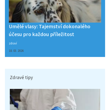
Umělé vlasy: Tajemství dokonalého
účesu pro každou příležitost
zdraví
18. 03. 2026
Zdravé tipy