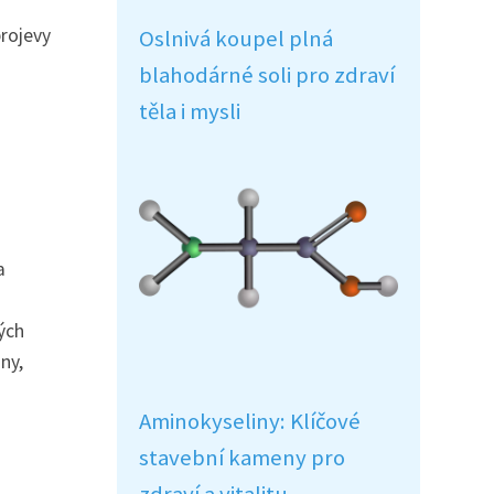
rojevy
Oslnivá koupel plná
blahodárné soli pro zdraví
o
těla i mysli
a
ých
ny,
Aminokyseliny: Klíčové
stavební kameny pro