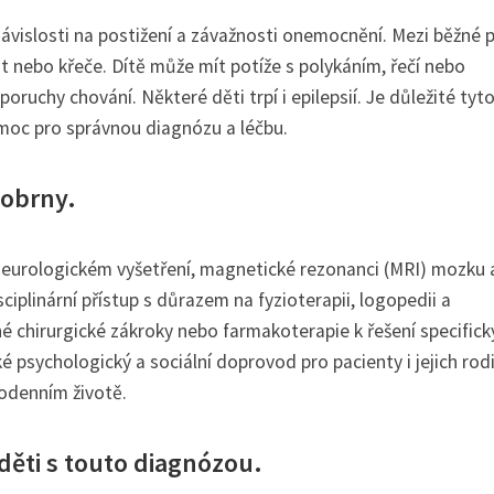
vislosti na postižení a závažnosti onemocnění. Mezi běžné p
t nebo křeče. Dítě může mít potíže s polykáním, řečí nebo
oruchy chování. Některé děti trpí i epilepsií. Je důležité tyt
oc pro správnou diagnózu a léčbu.
 obrny.
neurologickém vyšetření, magnetické rezonanci (MRI) mozku 
ciplinární přístup s důrazem na fyzioterapii, logopedii a
 chirurgické zákroky nebo farmakoterapie k řešení specifick
psychologický a sociální doprovod pro pacienty i jejich rodi
dodenním životě.
děti s touto diagnózou.