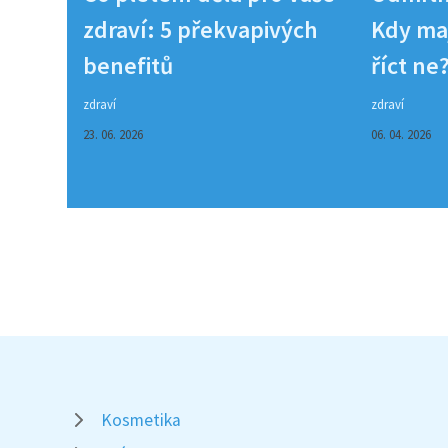
zdraví: 5 překvapivých
Kdy maj
benefitů
říct ne
zdraví
zdraví
23. 06. 2026
06. 04. 2026
Kosmetika