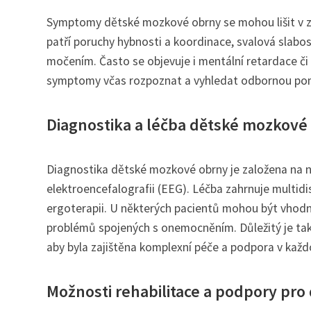
Symptomy dětské mozkové obrny se mohou lišit v zá
patří poruchy hybnosti a koordinace, svalová slabos
močením. Často se objevuje i mentální retardace či p
symptomy včas rozpoznat a vyhledat odbornou pom
Diagnostika a léčba dětské mozkové
Diagnostika dětské mozkové obrny je založena na 
elektroencefalografii (EEG). Léčba zahrnuje multidis
ergoterapii. U některých pacientů mohou být vhodné
problémů spojených s onemocněním. Důležitý je také 
aby byla zajištěna komplexní péče a podpora v kaž
Možnosti rehabilitace a podpory pro 