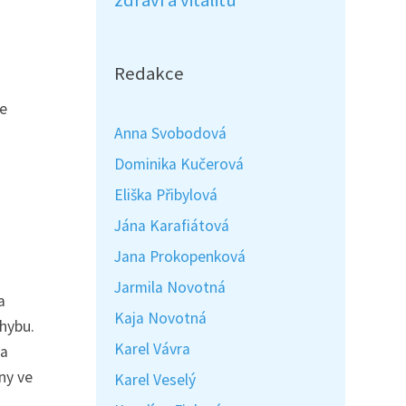
zdraví a vitalitu
Redakce
Je
Anna Svobodová
Dominika Kučerová
Eliška Přibylová
Jána Karafiátová
Jana Prokopenková
Jarmila Novotná
a
Kaja Novotná
ohybu.
Karel Vávra
 a
ny ve
Karel Veselý