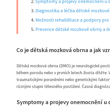
Symptomy a projevy onemocnění u d
Diagnostika a léčba dětské mozkové
Možnosti rehabilitace a podpory pro 
Prevence dětské mozkové obrny a do
Co je dětská mozková obrna a jak vz
Dětská mozková obrna (DMO) je neurologické post
během porodu nebo v prvních letech života dítěte.
traumatickými poraněními nebo genetickými faktory
různými stupni tělesného postižení. Časná diagnóza 
Symptomy a projevy onemocnění u d