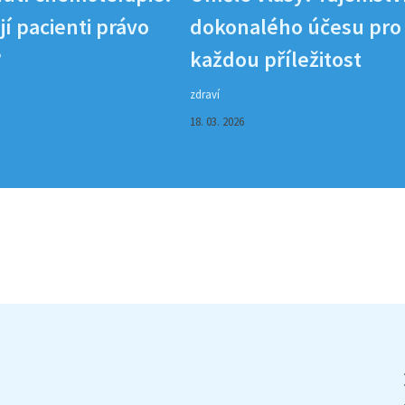
í pacienti právo
dokonalého účesu pro
?
každou příležitost
zdraví
18. 03. 2026