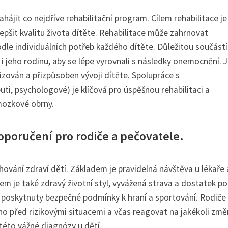
ájit co nejdříve rehabilitační program. Cílem rehabilitace je
epšit kvalitu života dítěte. Rehabilitace může zahrnovat
 podle individuálních potřeb každého dítěte. Důležitou součástí
 i jeho rodinu, aby se lépe vyrovnali s následky onemocnění. 
alizován a přizpůsoben vývoji dítěte. Spolupráce s
uti, psychologové) je klíčová pro úspěšnou rehabilitaci a
mozkové obrny.
poručení pro rodiče a pečovatele.
ování zdraví dětí. Základem je pravidelná návštěva u lékaře 
m je také zdravý životní styl, vyvážená strava a dostatek p
t poskytnuty bezpečné podmínky k hraní a sportování. Rodiče
no před rizikovými situacemi a včas reagovat na jakékoli změ
 této vážné diagnózy u dětí.