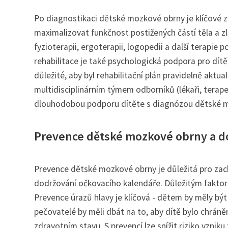
Po diagnostikaci dětské mozkové obrny je klíčové zah
maximalizovat funkčnost postižených částí těla a zl
fyzioterapii, ergoterapii, logopedii a další terapie
rehabilitace je také psychologická podpora pro dítě
důležité, aby byl rehabilitační plán pravidelně aktu
multidisciplinárním týmem odborníků (lékaři, terape
dlouhodobou podporu dítěte s diagnózou dětské 
Prevence dětské mozkové obrny a do
Prevence dětské mozkové obrny je důležitá pro zach
dodržování očkovacího kalendáře. Důležitým faktore
Prevence úrazů hlavy je klíčová - dětem by měly bý
pečovatelé by měli dbát na to, aby dítě bylo chráně
zdravotním stavu. S prevencí lze snížit riziko vzniku