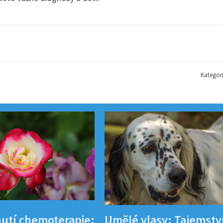
Kategor
utí chemoterapie:
Umělé vlasy: Tajemstv