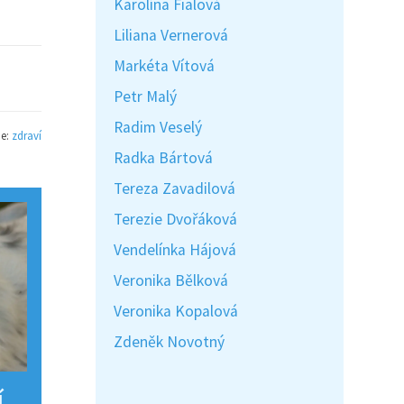
Karolína Fialová
Liliana Vernerová
Markéta Vítová
Petr Malý
Radim Veselý
ie:
zdraví
Radka Bártová
Tereza Zavadilová
Terezie Dvořáková
Vendelínka Hájová
Veronika Bělková
Veronika Kopalová
Zdeněk Novotný
í