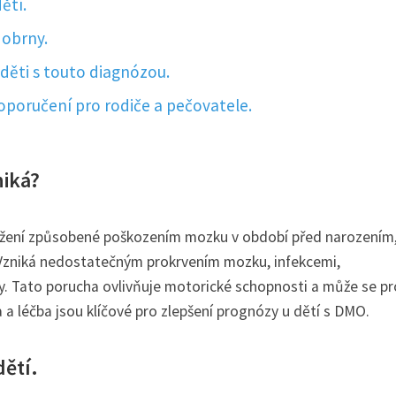
ětí.
 obrny.
děti s touto diagnózou.
poručení pro rodiče a pečovatele.
niká?
ižení způsobené poškozením mozku v období před narozením
 Vzniká nedostatečným prokrvením mozku, infekcemi,
. Tato porucha ovlivňuje motorické schopnosti a může se pr
a léčba jsou klíčové pro zlepšení prognózy u dětí s DMO.
ětí.