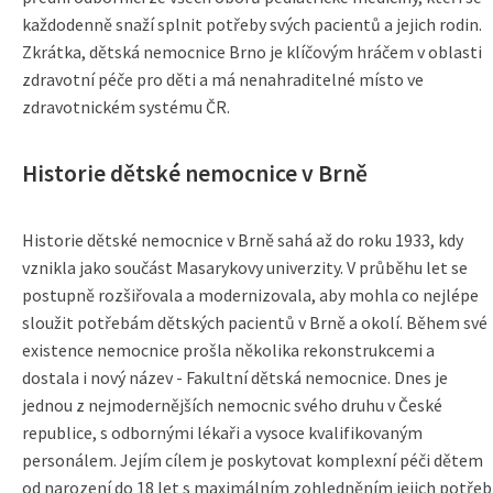
každodenně snaží splnit potřeby svých pacientů a jejich rodin.
Zkrátka, dětská nemocnice Brno je klíčovým hráčem v oblasti
zdravotní péče pro děti a má nenahraditelné místo ve
zdravotnickém systému ČR.
Historie dětské nemocnice v Brně
Historie dětské nemocnice v Brně sahá až do roku 1933, kdy
vznikla jako součást Masarykovy univerzity. V průběhu let se
postupně rozšiřovala a modernizovala, aby mohla co nejlépe
sloužit potřebám dětských pacientů v Brně a okolí. Během své
existence nemocnice prošla několika rekonstrukcemi a
dostala i nový název - Fakultní dětská nemocnice. Dnes je
jednou z nejmodernějších nemocnic svého druhu v České
republice, s odbornými lékaři a vysoce kvalifikovaným
personálem. Jejím cílem je poskytovat komplexní péči dětem
od narození do 18 let s maximálním zohledněním jejich potřeb