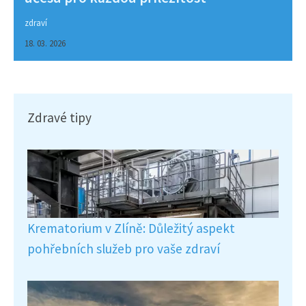
zdraví
18. 03. 2026
Zdravé tipy
Krematorium v Zlíně: Důležitý aspekt
pohřebních služeb pro vaše zdraví