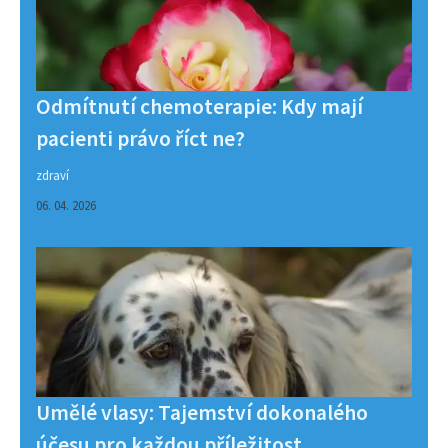
Odmítnutí chemoterapie: Kdy mají
pacienti právo říct ne?
zdraví
06. 04. 2026
Umělé vlasy: Tajemství dokonalého
účesu pro každou příležitost