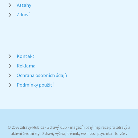
Vztahy
Zdraví
Kontakt
Reklama
Ochrana osobních údajů
Podmínky použití
© 2026 zdravy-klub.cz - Zdravý klub - magazín plný inspirace pro zdravý a
aktivní životní styl. Zdraví, výživa, trénink, wellness i psychika - to vše v