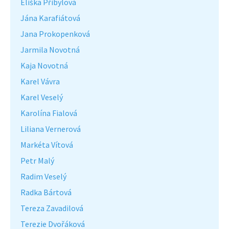
Eliška Přibylová
Jána Karafiátová
Jana Prokopenková
Jarmila Novotná
Kaja Novotná
Karel Vávra
Karel Veselý
Karolína Fialová
Liliana Vernerová
Markéta Vítová
Petr Malý
Radim Veselý
Radka Bártová
Tereza Zavadilová
Terezie Dvořáková