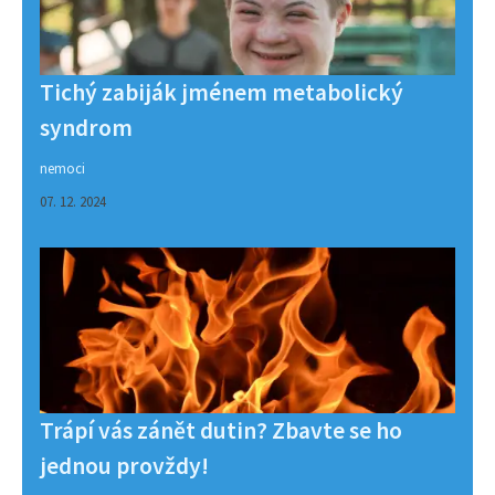
Tichý zabiják jménem metabolický
syndrom
nemoci
07. 12. 2024
Trápí vás zánět dutin? Zbavte se ho
jednou provždy!