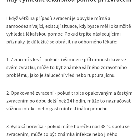
I když většina případů zvracení je obvykle mírná a
samoodeznívající, existují situace, kdy byste měli okamžitě
vyhledat lékařskou pomoc. Pokud trpíte následujícími
příznaky, je důležité se obrátit na odborného lékaře:
1. Zvracení s krví - pokud si všimnete přítomnosti krve ve
svém zvratku, může to být známka vážného zdravotního
problému, jako je žaludeční vřed nebo ruptura jícnu.
2. Opakované zvracení - pokud trpíte opakovaným a častým
zvracením po dobu delší než 24 hodin, může to naznačovat
vážnou infekci nebo gastrointestinální poruchu.
3. Vysoká horečka - pokud máte horečku nad 38 °C spolu se
zvracením, může to být známka infekce nebo jiného