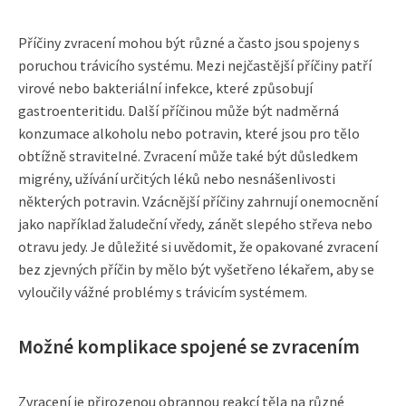
Příčiny zvracení mohou být různé a často jsou spojeny s
poruchou trávicího systému. Mezi nejčastější příčiny patří
virové nebo bakteriální infekce, které způsobují
gastroenteritidu. Další příčinou může být nadměrná
konzumace alkoholu nebo potravin, které jsou pro tělo
obtížně stravitelné. Zvracení může také být důsledkem
migrény, užívání určitých léků nebo nesnášenlivosti
některých potravin. Vzácnější příčiny zahrnují onemocnění
jako například žaludeční vředy, zánět slepého střeva nebo
otravu jedy. Je důležité si uvědomit, že opakované zvracení
bez zjevných příčin by mělo být vyšetřeno lékařem, aby se
vyloučily vážné problémy s trávicím systémem.
Možné komplikace spojené se zvracením
Zvracení je přirozenou obrannou reakcí těla na různé