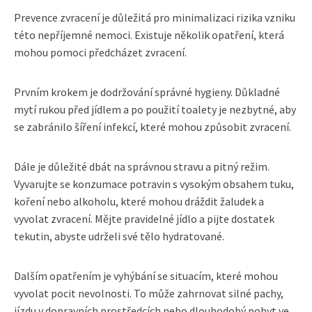
Prevence zvracení je důležitá pro minimalizaci rizika vzniku
této nepříjemné nemoci. Existuje několik opatření, která
mohou pomoci předcházet zvracení.
Prvním krokem je dodržování správné hygieny. Důkladné
mytí rukou před jídlem a po použití toalety je nezbytné, aby
se zabránilo šíření infekcí, které mohou způsobit zvracení.
Dále je důležité dbát na správnou stravu a pitný režim.
Vyvarujte se konzumace potravin s vysokým obsahem tuku,
koření nebo alkoholu, které mohou dráždit žaludek a
vyvolat zvracení. Mějte pravidelné jídlo a pijte dostatek
tekutin, abyste udrželi své tělo hydratované.
Dalším opatřením je vyhýbání se situacím, které mohou
vyvolat pocit nevolnosti. To může zahrnovat silné pachy,
jízdu v dopravních prostředcích nebo dlouhodobý pobyt ve