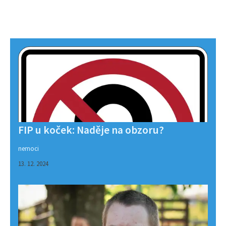
FIP u koček: Naděje na obzoru?
nemoci
13. 12. 2024