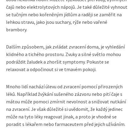
čajů nebo elektrolytových nápojů. Je také důležité vyhnout
se tučným nebo kořeněným jídlům a raději se zaměřit na
lehkou stravu, jako jsou suchary, rýže nebo vařené
brambory.
Dalším způsobem, jak zvládat zvracení doma, je vyhledání
klidného a tichého prostoru. Zvuky a silné světlo mohou
podráždit žaludek a zhoršit symptomy. Pokuste se
relaxovat a odpočinout si ve tmavém pokoji.
Mnoho lidí nachází úlevu od zvracení pomocí přirozených
léků. Například žvýkání sušeného zázvoru nebo pití čaje s
mátou může pomoci zmírnit nevolnost a snižovat nutkání
na zvracení. Je však důležité si uvědomit, že každý jedinec
může na tyto léky reagovat jinak, a proto je vhodné se
poradit s lékařem nebo farmaceutem před jejich užíváním.