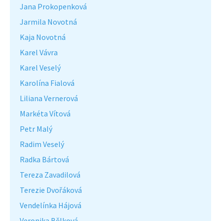
Jana Prokopenková
Jarmila Novotná
Kaja Novotná
Karel Vávra
Karel Veselý
Karolína Fialová
Liliana Vernerová
Markéta Vítová
Petr Malý
Radim Veselý
Radka Bártová
Tereza Zavadilová
Terezie Dvořáková
Vendelínka Hájová
Veronika Bělková