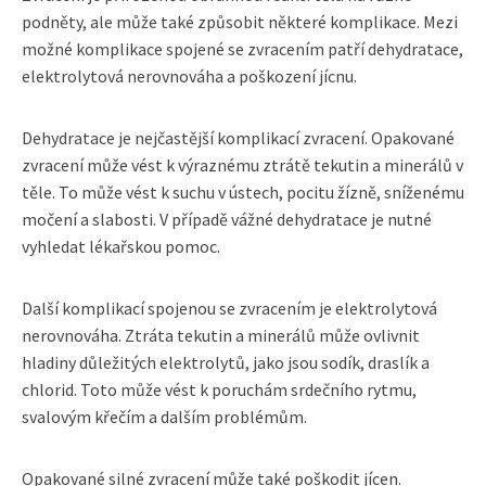
podněty, ale může také způsobit některé komplikace. Mezi
možné komplikace spojené se zvracením patří dehydratace,
elektrolytová nerovnováha a poškození jícnu.
Dehydratace je nejčastější komplikací zvracení. Opakované
zvracení může vést k výraznému ztrátě tekutin a minerálů v
těle. To může vést k suchu v ústech, pocitu žízně, sníženému
močení a slabosti. V případě vážné dehydratace je nutné
vyhledat lékařskou pomoc.
Další komplikací spojenou se zvracením je elektrolytová
nerovnováha. Ztráta tekutin a minerálů může ovlivnit
hladiny důležitých elektrolytů, jako jsou sodík, draslík a
chlorid. Toto může vést k poruchám srdečního rytmu,
svalovým křečím a dalším problémům.
Opakované silné zvracení může také poškodit jícen.