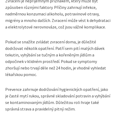
Zvracení je nepříjemným příznakem, který může být
způsoben různými faktory. Příčiny zahrnují infekce,
nadměrnou konzumaci alkoholu, potravinové otravy,
migrény a mnoho dalších. Zvracení může vést k dehydrataci
a elektrolytové nerovnováze, což jsou vážné komplikace.
Pokud se snažíte zvládat zvracení doma, je důležité
dodržovat několik opatření. Patří sem pití malých dávek
tekutin, vyhýbání se tučným a kořeněným jídlům a
odpočinek v klidném prostředí. Pokud se symptomy
zhoršují nebo trvají déle než 24 hodin, je vhodné vyhledat
lékařskou pomoc.
Prevence zahrnuje dodržování hygienických opatření, jako
je časté mytí rukou, správné skladování potravin a vyhýbání
se kontaminovaným jídlům. Důležitou roli hraje také
správná strava a pravidelný pitný režim.