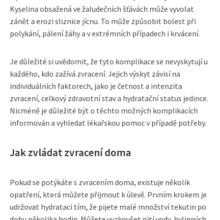
Kyselina obsažená ve žaludečních šťávách může vyvolat
zánět a erozi sliznice jícnu. To může způsobit bolest při
polykání, pálení žáhy a v extrémních případech i krvácení.
Je důležité si uvědomit, že tyto komplikace se nevyskytují u
každého, kdo zažívá zvracení. Jejich výskyt závisí na
individuálních faktorech, jako je četnost a intenzita
zvracení, celkový zdravotní stav a hydratační status jedince.
Nicméně je důležité být o těchto možných komplikacích
informován a vyhledat lékařskou pomoc v případě potřeby.
Jak zvládat zvracení doma
Pokud se potýkáte s zvracením doma, existuje několik
opatření, která můžete přijmout k úlevě. Prvním krokem je
udržovat hydrataci tím, že pijete malé množství tekutin po
dobu několika hodin. Můžete vyzkoušet pití vody, bylinných