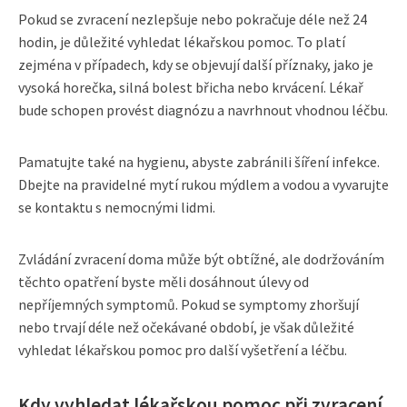
Pokud se zvracení nezlepšuje nebo pokračuje déle než 24
hodin, je důležité vyhledat lékařskou pomoc. To platí
zejména v případech, kdy se objevují další příznaky, jako je
vysoká horečka, silná bolest břicha nebo krvácení. Lékař
bude schopen provést diagnózu a navrhnout vhodnou léčbu.
Pamatujte také na hygienu, abyste zabránili šíření infekce.
Dbejte na pravidelné mytí rukou mýdlem a vodou a vyvarujte
se kontaktu s nemocnými lidmi.
Zvládání zvracení doma může být obtížné, ale dodržováním
těchto opatření byste měli dosáhnout úlevy od
nepříjemných symptomů. Pokud se symptomy zhoršují
nebo trvají déle než očekávané období, je však důležité
vyhledat lékařskou pomoc pro další vyšetření a léčbu.
Kdy vyhledat lékařskou pomoc při zvracení