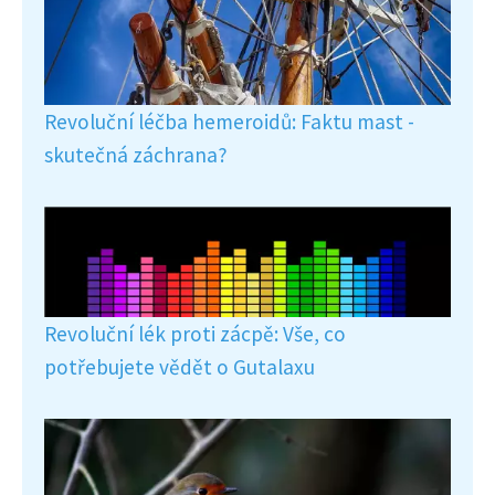
Revoluční léčba hemeroidů: Faktu mast -
skutečná záchrana?
Revoluční lék proti zácpě: Vše, co
potřebujete vědět o Gutalaxu