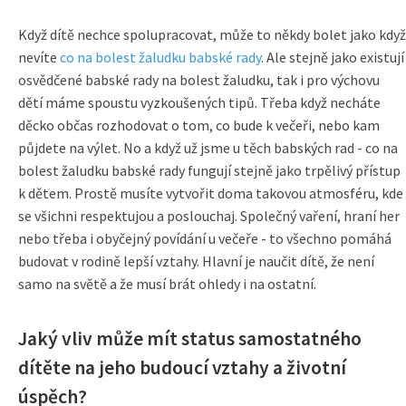
Když dítě nechce spolupracovat, může to někdy bolet jako když
nevíte
co na bolest žaludku babské rady
. Ale stejně jako existují
osvědčené babské rady na bolest žaludku, tak i pro výchovu
dětí máme spoustu vyzkoušených tipů. Třeba když necháte
děcko občas rozhodovat o tom, co bude k večeři, nebo kam
půjdete na výlet. No a když už jsme u těch babských rad - co na
bolest žaludku babské rady fungují stejně jako trpělivý přístup
k dětem. Prostě musíte vytvořit doma takovou atmosféru, kde
se všichni respektujou a poslouchaj. Společný vaření, hraní her
nebo třeba i obyčejný povídání u večeře - to všechno pomáhá
budovat v rodině lepší vztahy. Hlavní je naučit dítě, že není
samo na světě a že musí brát ohledy i na ostatní.
Jaký vliv může mít status samostatného
dítěte na jeho budoucí vztahy a životní
úspěch?