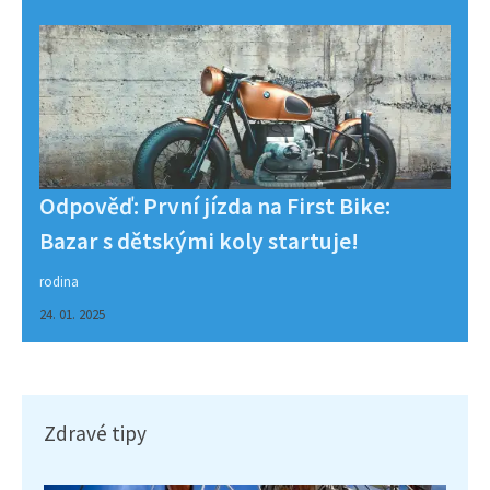
Odpověď: První jízda na First Bike:
Bazar s dětskými koly startuje!
rodina
24. 01. 2025
Zdravé tipy