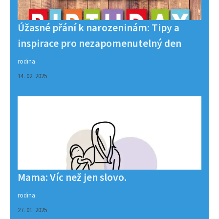
Úžasné přání k narozeninám: Tipy a
inspirace pro nezapomenutelný den
rodina
14. 02. 2025
Mama: Víc než jen slovo.
rodina
27. 01. 2025