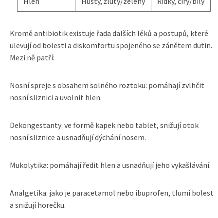
Hlen
Hustý, žlutý/zelený
Řídký, čirý/bílý
Kromě antibiotik existuje řada dalších léků a postupů, které
ulevují od bolesti a diskomfortu spojeného se zánětem dutin.
Mezi ně patří:
Nosní spreje s obsahem solného roztoku: pomáhají zvlhčit
nosní sliznici a uvolnit hlen.
Dekongestanty: ve formě kapek nebo tablet, snižují otok
nosní sliznice a usnadňují dýchání nosem.
Mukolytika: pomáhají ředit hlen a usnadňují jeho vykašlávání.
Analgetika: jako je paracetamol nebo ibuprofen, tlumí bolest
a snižují horečku.