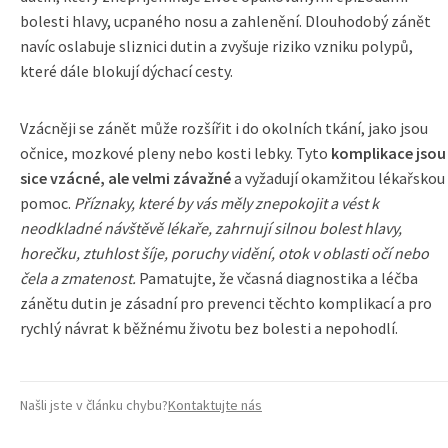
bolesti hlavy, ucpaného nosu a zahlenění. Dlouhodobý zánět
navíc oslabuje sliznici dutin a zvyšuje riziko vzniku polypů,
které dále blokují dýchací cesty.
Vzácněji se zánět může rozšířit i do okolních tkání, jako jsou
očnice, mozkové pleny nebo kosti lebky. Tyto
komplikace jsou
sice vzácné, ale velmi závažné
a vyžadují okamžitou lékařskou
pomoc.
Příznaky, které by vás měly znepokojit a vést k
neodkladné návštěvě lékaře, zahrnují silnou bolest hlavy,
horečku, ztuhlost šíje, poruchy vidění, otok v oblasti očí nebo
čela a zmatenost.
Pamatujte, že včasná diagnostika a léčba
zánětu dutin je zásadní pro prevenci těchto komplikací a pro
rychlý návrat k běžnému životu bez bolesti a nepohodlí.
Našli jste v článku chybu?
Kontaktujte nás