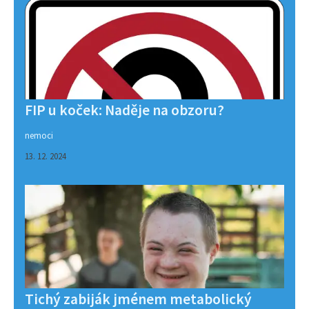
FIP u koček: Naděje na obzoru?
nemoci
13. 12. 2024
Tichý zabiják jménem metabolický