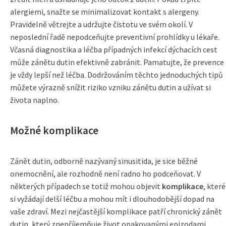
alergiemi, snažte se minimalizovat kontakt s alergeny.
Pravidelně větrejte a udržujte čistotu ve svém okolí. V
neposlední řadě nepodceňujte preventivní prohlídky u lékaře.
Včasná diagnostika a léčba případných infekcí dýchacích cest
může zánětu dutin efektivně zabránit. Pamatujte, že prevence
je vždy lepší než léčba. Dodržováním těchto jednoduchých tipů
můžete výrazně snížit riziko vzniku zánětu dutin a užívat si
života naplno.
Možné komplikace
Zánět dutin, odborně nazývaný sinusitida, je sice běžné
onemocnění, ale rozhodně není radno ho podceňovat. V
některých případech se totiž mohou objevit
komplikace
, které
si vyžádají delší léčbu a mohou mít i dlouhodobější dopad na
vaše zdraví. Mezi nejčastější komplikace patří chronický zánět
dutin, který znepříjemňuje život opakovanými epizodami