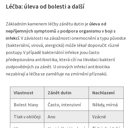
Léčba: úleva od bolesti a další
Základním kamenem léčby zánětu dutin je
úleva od
nepříjemných symptomů
a
podpora organismu v boji s
infekcí
. V závislosti na závažnosti onemocnění a typu původce
(bakteriální, virová, alergická) může lékař doporučit různé
postupy. V případě bakteriální infekce jsou často
předepisována antibiotika, která cílí na likvidaci bakterií
zodpovědných za zánět. U virových infekcí antibiotika
nezabírají a léčba se zaměřuje na zmírnění příznaků.
Vlastnost
Zánět dutin
Nachlazení
Bolest hlavy
Často, intenzivní
Někdy, mírná
Tlak v obličeji
Ano
Vzácné