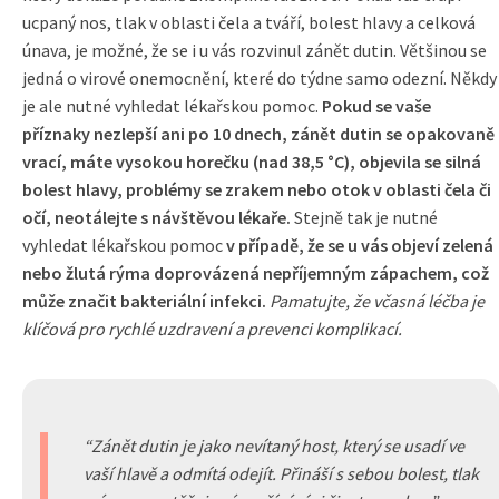
ucpaný nos, tlak v oblasti čela a tváří, bolest hlavy a celková
únava, je možné, že se i u vás rozvinul zánět dutin. Většinou se
jedná o virové onemocnění, které do týdne samo odezní. Někdy
je ale nutné vyhledat lékařskou pomoc.
Pokud se vaše
příznaky nezlepší ani po 10 dnech, zánět dutin se opakovaně
vrací, máte vysokou horečku (nad 38,5 °C), objevila se silná
bolest hlavy, problémy se zrakem nebo otok v oblasti čela či
očí, neotálejte s návštěvou lékaře.
Stejně tak je nutné
vyhledat lékařskou pomoc
v případě, že se u vás objeví zelená
nebo žlutá rýma doprovázená nepříjemným zápachem, což
může značit bakteriální infekci.
Pamatujte, že včasná léčba je
klíčová pro rychlé uzdravení a prevenci komplikací.
Zánět dutin je jako nevítaný host, který se usadí ve
vaší hlavě a odmítá odejít. Přináší s sebou bolest, tlak