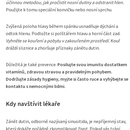
účinnou metodou, jak pročistit nosní dutiny a odstranit hlen.
Použijte k tomu speciální konvičku nebo nosní sprchu.
Zvýšená poloha hlavy během spánku usnadňuje dýchání a
odtok hlenu. Podložte si polštářem hlavu a horní část zad.
Vyhněte se kouření a pobytu v zakouřeném prostředí.
Kouř
dráždí sliznice a zhoršuje příznaky zánětu dutin.
Důležitá je také prevence.
Posilujte svou imunitu dostatkem
vitamínů, zdravou stravou a pravidelným pohybem.
Dodržujte zásady hygieny, myjte si často ruce a vyhýbejte se
kontaktu s nemocnými lidmi.
Kdy navštívit lékaře
Zánět dutin, odborně nazývaný sinusitida, je nepříjemný stav,
který dokáže pořádně zkomplikovat život. Pokud vás trápí