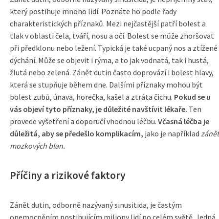
který postihuje mnoho lidí. Poznáte ho podle řady
charakteristických příznaků. Mezi nejčastější patří bolest a
tlak v oblasti čela, tváří, nosu a očí. Bolest se může zhoršovat
při předklonu nebo ležení. Typická je také ucpaný nos a ztížené
dýchání. Může se objevit i rýma, a to jak vodnatá, tak i hustá,
žlutá nebo zelená. Zánět dutin často doprovází i bolest hlavy,
která se stupňuje během dne. Dalšími příznaky mohou být
bolest zubů, únava, horečka, kašel a ztráta čichu.
Pokud se u
vás objeví tyto příznaky, je důležité navštívit lékaře.
Ten
provede vyšetření a doporučí vhodnou léčbu.
Včasná léčba je
důležitá, aby se předešlo komplikacím,
jako je například
zánět
mozkových blan.
Příčiny a rizikové faktory
Zánět dutin, odborně nazývaný sinusitida, je častým
onemocněním postihujícím miliony lidí po celém světě. Jedná