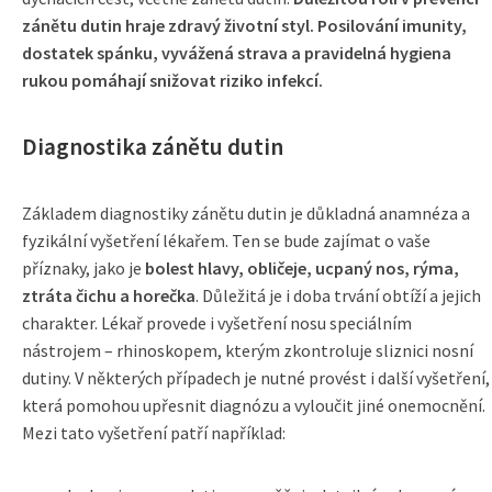
zánětu dutin hraje zdravý životní styl. Posilování imunity,
dostatek spánku, vyvážená strava a pravidelná hygiena
rukou pomáhají snižovat riziko infekcí.
Diagnostika zánětu dutin
Základem diagnostiky zánětu dutin je důkladná anamnéza a
fyzikální vyšetření lékařem. Ten se bude zajímat o vaše
příznaky, jako je
bolest hlavy, obličeje, ucpaný nos, rýma,
ztráta čichu a horečka
. Důležitá je i doba trvání obtíží a jejich
charakter. Lékař provede i vyšetření nosu speciálním
nástrojem – rhinoskopem, kterým zkontroluje sliznici nosní
dutiny. V některých případech je nutné provést i další vyšetření,
která pomohou upřesnit diagnózu a vyloučit jiné onemocnění.
Mezi tato vyšetření patří například: