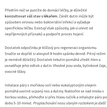
Předtím než se pustíte do domácí léčby, je důležité
konzultovat váš stav s lékařem
. Zánět dutin může být
způsoben virovou nebo bakteriální infekcí a vyžaduje
specifickou léčbu. Existují však způsoby, jak si ulevit od
nepříjemných příznaků a podpořit proces hojení.
Dostatek odpočinku je klíčový pro regeneraci organismu.
Snažte se dopřát si alespoň 8 hodin spánku denně. Pitný režim
je neméně důležitý. Dostatek tekutin pomáhá zředit hlen a
usnadňuje jeho odtok z dutin. Vhodné jsou voda, bylinkové čaje,
ovocné šťávy.
Inhalace páry s mořskou solí nebo eukalyptovým olejem
pomáhá uvolnit ucpaný nos a dutiny. Nakloňte se nad misku s
horkou vodou, přehoďte si přes hlavu ručník a inhalujte páru po
dobu 5-10 minut.
Proplachování nosu slaným roztokem je další