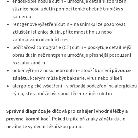
endoskopie nosu a dutin – umožňuje detailní zobrazení
sliznice nosu a dutin pomocí tenké ohebné trubičky s
kamerou
rentgenové vyšetření dutin – na snímku lze pozorovat
ztluštění sliznice dutin, přítomnost hnisu nebo
zablokování odvodních cest
počítačová tomografie (CT) dutin – poskytuje detailnější
obraz dutin než rentgen a umožňuje přesnější posouzení
rozsahu zánětu
odběr výtěru z nosu nebo dutin – slouží k určení
původce
zánětu
, kterým může být bakterie, virus nebo plíseň
alergologické vyšetření – v případě podezření na alergickou
rýmu, která může být spouštěčem zánětu dutin.
Správná diagnóza je klíčová pro zahájení vhodné léčby a
prevenci komplikací.
Pokud trpíte příznaky zánětu dutin,
neváhejte vyhledat lékařskou pomoc.