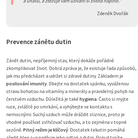
a únavu, a ztěžuje vám užívání si života naplno.
Zdeněk Dvořák
Prevence zánětu dutin
Zánět dutin, nepříjemný stav, který dokáže pořádně
zkomplikovat život. Dobrá zpráva je, že existuje řada způsobů,
jak mu předcházet a udržet si zdravé dutiny. Základem je
posilování imunity
. Dbejte na dostatek spánku, vyváženou
stravu bohatou na vitamíny a minerály a pravidelný pohyb na
čerstvém vzduchu. Důležitá je také
hygiena
. Často si myjte
ruce, zvláště po smrkání, a vyhýbejte se kontaktu s
nemocnými. Suchý vzduch může dráždit sliznice, proto je
vhodné používat zvlhčovač vzduchu, a to zejména v topné
sezóně.
Pitný režim je klíčový
. Dostatek tekutin pomáhá
zředit hlen a usnadňuje jeho odtok z dutin. Pokud trpíte