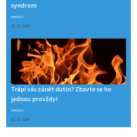
syndrom
nemoci
07. 12. 2024
Trápí vás zánět dutin? Zbavte se ho
jednou provždy!
nemoci
01. 12. 2024