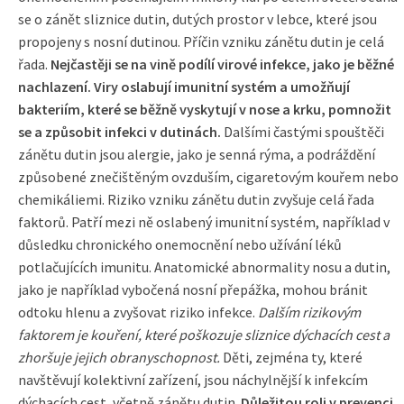
se o zánět sliznice dutin, dutých prostor v lebce, které jsou
propojeny s nosní dutinou. Příčin vzniku zánětu dutin je celá
řada.
Nejčastěji se na vině podílí virové infekce, jako je běžné
nachlazení. Viry oslabují imunitní systém a umožňují
bakteriím, které se běžně vyskytují v nose a krku, pomnožit
se a způsobit infekci v dutinách.
Dalšími častými spouštěči
zánětu dutin jsou alergie, jako je senná rýma, a podráždění
způsobené znečištěným ovzduším, cigaretovým kouřem nebo
chemikáliemi. Riziko vzniku zánětu dutin zvyšuje celá řada
faktorů. Patří mezi ně oslabený imunitní systém, například v
důsledku chronického onemocnění nebo užívání léků
potlačujících imunitu. Anatomické abnormality nosu a dutin,
jako je například vybočená nosní přepážka, mohou bránit
odtoku hlenu a zvyšovat riziko infekce.
Dalším rizikovým
faktorem je kouření, které poškozuje sliznice dýchacích cest a
zhoršuje jejich obranyschopnost.
Děti, zejména ty, které
navštěvují kolektivní zařízení, jsou náchylnější k infekcím
dýchacích cest, včetně zánětu dutin.
Důležitou roli v prevenci