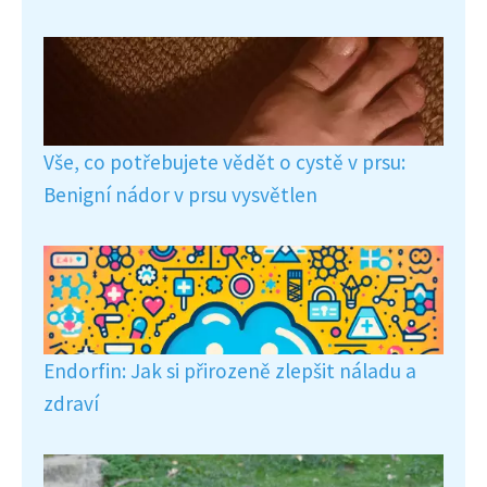
Vše, co potřebujete vědět o cystě v prsu:
Benigní nádor v prsu vysvětlen
Endorfin: Jak si přirozeně zlepšit náladu a
zdraví