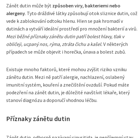
Zánět dutin může být
způsoben viry, bakteriemi nebo
alergeny
. Tyto dráždivé látky způsobují otok sliznice dutin, což
vede k zablokování odtoku hlenu. Hlen se pak hromadí v
dutinách a vytváří ideální prostředí pro množení bakterií a virů.
Mezi běžné příznaky zánětu dutin patří bolest hlavy, tlak v
obličeji, ucpaný nos, rýma, ztráta čichu a kašel.
V některých
případech se může objevit i horečka, únava a bolest zubů.
Existuje mnoho faktorů, které mohou zvýšit riziko vzniku
zánětu dutin. Mezi ně patří alergie, nachlazení, oslabený
imunitní systém, kouření a znečištění ovzduší. Pokud máte
podezření na zánět dutin, je důležité navštívit lékaře, který
stanoví diagnózu a doporučí vhodnou léčbu.
Příznaky zánětu dutin
Zánět dutin, odborně nazývaný sinusitida, je nepříjemný stav,