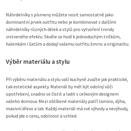
Náhrdelníky s písmeny můžete nosit samostatně jako
dominantní prvek outfitu nebo je kombinovat s dalšími
náhrdelníky různých délek a stylů pro vytvoření trendy
vrstveného efektu. Skvěle se hodí k jednoduchým tričkům,
halenkám i šatům a dodají vašemu outfitu šmrnc a originalitu.
Výběr materiálu a stylu
Při výběru materiálu a stylu vaší kuchyně zvažte jak praktické,
tak estetické aspekty. Materiál by měl být odolný vůči
opotřebení, snadno se čistit a ladit s celkovým designem
vašeho domova. Mezi oblíbené materiály patří lamino, dýha,
masivní dřevo a lak. Každý materiál má své výhody a nevýhody,
pokud jde o cenu, odolnost a vzhled.