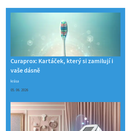
Curaprox: Kartáček, který si zamilují i
vaše dásně
krása
05. 06. 2026