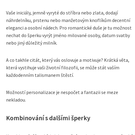
Vaše iniciály, jemně vyryté do stříbra nebo zlata, dodají
náhrdelníku, prstenu nebo manžetovým knoflíkům decentní
eleganci a osobní nádech. Pro romantické duše je tu možnost
nechat do šperku vyrýt jméno milované osoby, datum svatby
nebo jiný důležitý milník.
A co takhle citát, který vás oslovuje a motivuje? Krátká věta,
která vystihuje vaši životní filozofii, se může stát vaším
každodenním talismanem štěstí.
Možností personalizace je nespočet a fantazii se meze
nekladou.
Kombinování s dalšími šperky