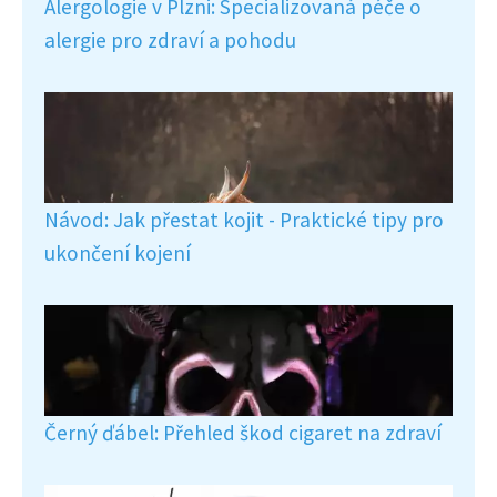
Alergologie v Plzni: Specializovaná péče o
alergie pro zdraví a pohodu
Návod: Jak přestat kojit - Praktické tipy pro
ukončení kojení
Černý ďábel: Přehled škod cigaret na zdraví