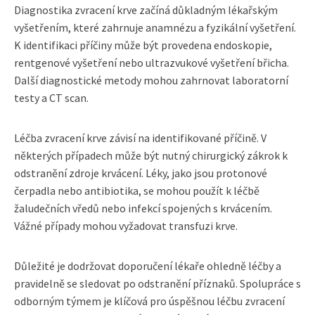
Diagnostika zvracení krve začíná důkladným lékařským
vyšetřením, které zahrnuje anamnézu a fyzikální vyšetření.
K identifikaci příčiny může být provedena endoskopie,
rentgenové vyšetření nebo ultrazvukové vyšetření břicha.
Další diagnostické metody mohou zahrnovat laboratorní
testy a CT scan.
Léčba zvracení krve závisí na identifikované příčině. V
některých případech může být nutný chirurgický zákrok k
odstranění zdroje krvácení. Léky, jako jsou protonové
čerpadla nebo antibiotika, se mohou použít k léčbě
žaludečních vředů nebo infekcí spojených s krvácením.
Vážné případy mohou vyžadovat transfuzi krve.
Důležité je dodržovat doporučení lékaře ohledně léčby a
pravidelně se sledovat po odstranění příznaků. Spolupráce s
odborným týmem je klíčová pro úspěšnou léčbu zvracení