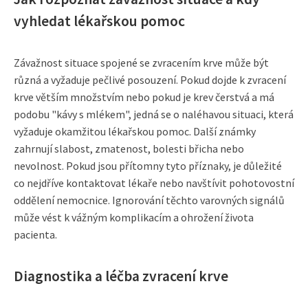
vyhledat lékařskou pomoc
Závažnost situace spojené se zvracením krve může být
různá a vyžaduje pečlivé posouzení. Pokud dojde k zvracení
krve větším množstvím nebo pokud je krev čerstvá a má
podobu "kávy s mlékem", jedná se o naléhavou situaci, která
vyžaduje okamžitou lékařskou pomoc. Další známky
zahrnují slabost, zmatenost, bolesti břicha nebo
nevolnost. Pokud jsou přítomny tyto příznaky, je důležité
co nejdříve kontaktovat lékaře nebo navštívit pohotovostní
oddělení nemocnice. Ignorování těchto varovných signálů
může vést k vážným komplikacím a ohrožení života
pacienta.
Diagnostika a léčba zvracení krve