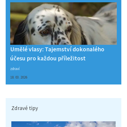
Umělé vlasy: Tajemství dokonalého
účesu pro každou příležitost
zdraví
18. 03. 2026
Zdravé tipy