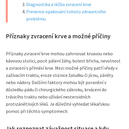
Diagnostika a léčba zvracení krve
Prevence opakování tohoto zdravotního
problému
Příznaky zvracení krve a možné příčiny
Příznaky zvracení krve mohou zahrnovat krvavou nebo
kávovou stolici, pocit pálení žáhy, bolest břicha, nevolnost
a zvracení s příměsí krve. Mezi možné příčiny patří vředy v
zažívacím traktu, eroze sliznice žaludku či jícnu, záněty
nebo nádory. Dalšími faktory mohou být poranění v
důsledku pádu či chirurgického zákroku, krvácení do
trávicího traktu nebo užívání nesteroidních
protizánětlivých léků. Je důležité vyhledat lékařskou
pomoc při těchto symptomech.
Jak rozpoznat závažnost situace a kdy