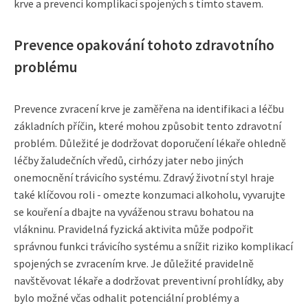
krve a prevenci komplikací spojených s tímto stavem.
Prevence opakování tohoto zdravotního
problému
Prevence zvracení krve je zaměřena na identifikaci a léčbu
základních příčin, které mohou způsobit tento zdravotní
problém. Důležité je dodržovat doporučení lékaře ohledně
léčby žaludečních vředů, cirhózy jater nebo jiných
onemocnění trávicího systému. Zdravý životní styl hraje
také klíčovou roli - omezte konzumaci alkoholu, vyvarujte
se kouření a dbajte na vyváženou stravu bohatou na
vlákninu. Pravidelná fyzická aktivita může podpořit
správnou funkci trávicího systému a snížit riziko komplikací
spojených se zvracením krve. Je důležité pravidelně
navštěvovat lékaře a dodržovat preventivní prohlídky, aby
bylo možné včas odhalit potenciální problémy a