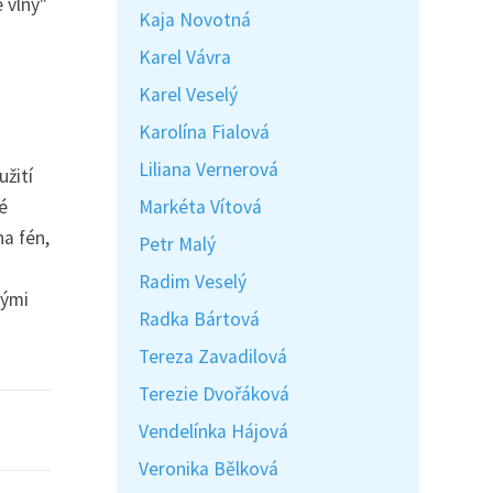
 vlny"
Kaja Novotná
Karel Vávra
Karel Veselý
Karolína Fialová
Liliana Vernerová
užití
Markéta Vítová
é
na fén,
Petr Malý
Radim Veselý
hými
Radka Bártová
Tereza Zavadilová
Terezie Dvořáková
Vendelínka Hájová
Veronika Bělková