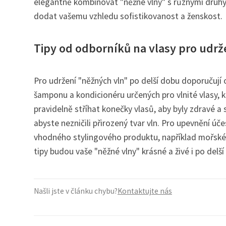
elegantně kombinovat "něžné vlny" s různými druhy 
dodat vašemu vzhledu sofistikovanost a ženskost.
Tipy od odborníků na vlasy pro udrž
Pro udržení "něžných vln" po delší dobu doporučují o
šamponu a kondicionéru určených pro vlnité vlasy, kt
pravidelně stříhat konečky vlasů, aby byly zdravé a sn
abyste nezničili přirozený tvar vln. Pro upevnění 
vhodného stylingového produktu, například mořské 
tipy budou vaše "něžné vlny" krásné a živé i po delší
Našli jste v článku chybu?
Kontaktujte nás