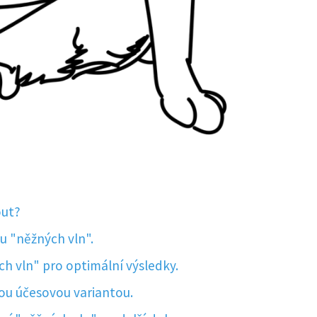
out?
u "něžných vln".
h vln" pro optimální výsledky.
nou účesovou variantou.