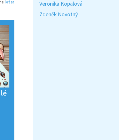
ie:
krása
Veronika Kopalová
Zdeněk Novotný
alé