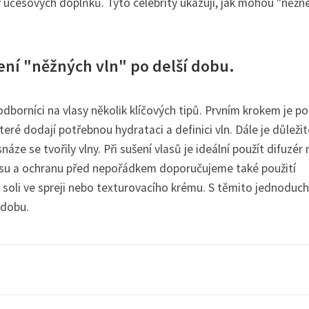
účesových doplňků. Tyto celebrity ukazují, jak mohou "něžné
ení "něžných vln" po delší dobu.
dborníci na vlasy několik klíčových tipů. Prvním krokem je po
eré dodají potřebnou hydrataci a definici vln. Dále je důležit
áze se tvořily vlny. Při sušení vlasů je ideální použít difuzér 
účesu a ochranu před nepořádkem doporučujeme také použití
soli ve spreji nebo texturovacího krému. S těmito jednoduc
 dobu.