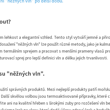
ní "něžných vln" po delší dobu.
nout?
m lehkost a elegantní vzhled. Tento styl vytváří jemné a přir
dosažení "něžných vln" lze použít různé metody, jako je kulma
ným termálním sprejem a pracovat s menšími prameny vlasů pr
rovací sprej pro lepší definici vln a délku jejich trvanlivosti.
su "něžných vln".
užití správných produktů. Mezi nejlepší produkty patří mořsk
 Další skvělou volbou jsou termoaktivované přípravky, které c
e ani na kvalitní hřeben s širokými zuby pro rozčešení vln b