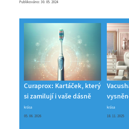
Publikováno: 30. 05. 2024
Curaprox: Kartáček, který
Vacush
si zamilují i vaše dásně
vysněn
krása
krása
05. 06. 2026
18. 11. 2025