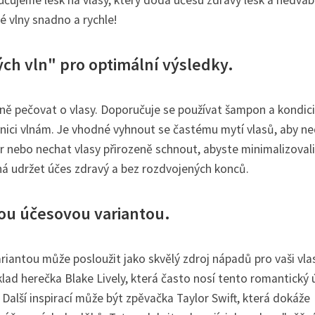
ručujeme lesk na vlasy, který dodá účesu zdravý lesk a hedvá
 vlny snadno a rychle!
ch vln" pro optimální výsledky.
ávně pečovat o vlasy. Doporučuje se používat šampon a kondic
efinici vlnám. Je vhodné vyhnout se častému mytí vlasů, aby n
ér nebo nechat vlasy přirozeně schnout, abyste minimalizovali
há udržet účes zdravý a bez rozdvojených konců.
nou účesovou variantou.
riantou může posloužit jako skvělý zdroj nápadů pro vaši vla
lad herečka Blake Lively, která často nosí tento romantický 
Další inspirací může být zpěvačka Taylor Swift, která dokáže