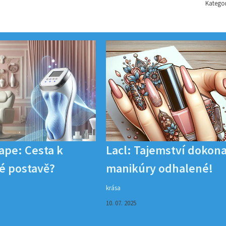
Kategor
ape: Cesta k
Lacl: Tajemství dokon
é postavě?
manikúry odhalené!
krása
10. 07. 2025