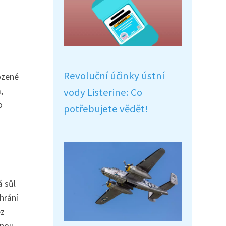
Revoluční účinky ústní
ozené
,
vody Listerine: Co
o
potřebujete vědět!
á sůl
hrání
ez