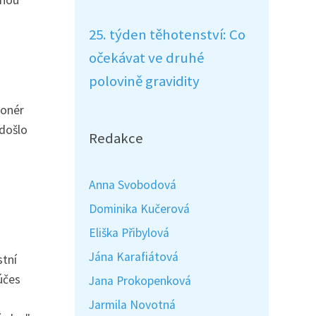
bnou
25. týden těhotenství: Co
očekávat ve druhé
polovině gravidity
ionér
edošlo
Redakce
Anna Svobodová
Dominika Kučerová
Eliška Přibylová
Jána Karafiátová
stní
účes
Jana Prokopenková
Jarmila Novotná