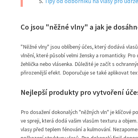
Tipy od odborníků na vlasy pro udrže
Co jsou "něžné vlny" a jak je dosáh
"Něžné vlny" jsou oblíbený účes, který dodává vlasů
vlnění, které působí velmi žensky a romanticky. Pro 
žehlička nebo vlásenka. Důležité je začít s ochran
přirozenější efekt. Doporučuje se také aplikovat textu
Nejlepší produkty pro vytvoření úče
Pro dosažení dokonalých "něžných vln" je klíčové po
ve spreji, která dodá vašim vlasům texturu a objem.
vlasy před teplem fénování a kulmování. Nezapomeňt