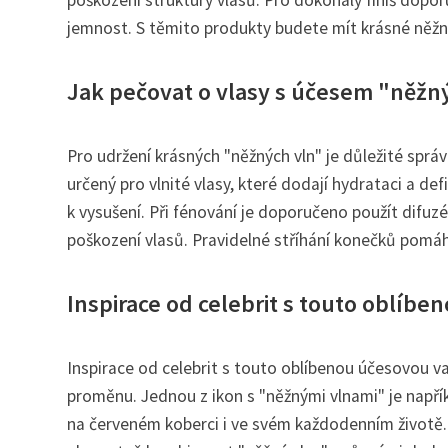
poškození struktury vlasů. Pro dokonalý finiš dopo
jemnost. S těmito produkty budete mít krásné něžné
Jak pečovat o vlasy s účesem "něžný
Pro udržení krásných "něžných vln" je důležité spr
určený pro vlnité vlasy, které dodají hydrataci a d
k vysušení. Při fénování je doporučeno použít difuz
poškození vlasů. Pravidelné stříhání konečků pomá
Inspirace od celebrit s touto oblíbe
Inspirace od celebrit s touto oblíbenou účesovou va
proměnu. Jednou z ikon s "něžnými vlnami" je napřík
na červeném koberci i ve svém každodenním životě. 