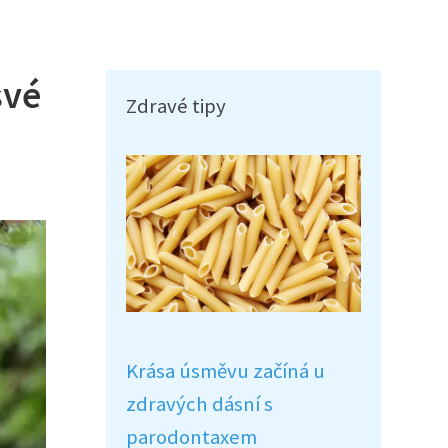
své
Zdravé tipy
Krása úsměvu začíná u
zdravých dásní s
parodontaxem