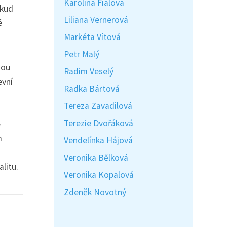
Karolína Fialová
okud
Liliana Vernerová
é
Markéta Vítová
Petr Malý
sou
Radim Veselý
evní
Radka Bártová
Tereza Zavadilová
Terezie Dvořáková
e
m
Vendelínka Hájová
Veronika Bělková
litu.
Veronika Kopalová
Zdeněk Novotný