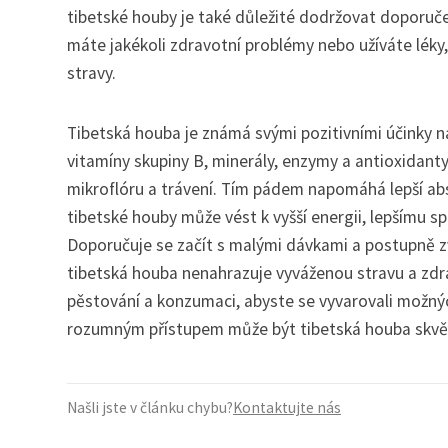
tibetské houby je také důležité dodržovat doporuč
máte jakékoli zdravotní problémy nebo užíváte léky
stravy.
Tibetská houba je známá svými pozitivními účinky na
vitamíny skupiny B, minerály, enzymy a antioxidan
mikroflóru a trávení. Tím pádem napomáhá lepší abs
tibetské houby může vést k vyšší energii, lepšímu s
Doporučuje se začít s malými dávkami a postupně zv
tibetská houba nenahrazuje vyváženou stravu a zdrav
pěstování a konzumaci, abyste se vyvarovali možný
rozumným přístupem může být tibetská houba skvělým
Našli jste v článku chybu?
Kontaktujte nás