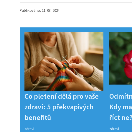
Publikováno: 11. 03. 2024
Co pletení dělá pro vaše
Odmítn
zdraví: 5 překvapivých
Kdy maj
benefitů
říct ne
zdraví
zdraví