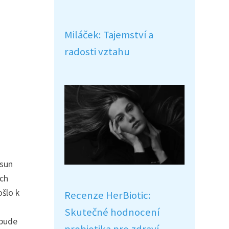
Miláček: Tajemství a
radosti vztahu
ísun
ých
ošlo k
Recenze HerBiotic:
Skutečné hodnocení
 bude