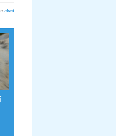
ie:
zdraví
í