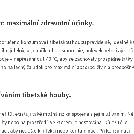
o maximální zdravotní účinky.
oporučeno konzumovat tibetskou houbu pravidelně, ideálně k
ního jídelníčku, například do smoothie, polévek nebo čaje. Dů
poje – nepřesáhnout 40 °C, aby se zachovaly prospěšné látky.
o na lačný žaludek pro maximální absorpci živin a prospěšn
žíváním tibetské houby.
itů, existují také možná rizika spojená s jejím užíváním. Ně
uby nebo na prostředí, ve kterém je pěstována. Důležité je
ci, aby nedošlo k infekci nebo kontaminaci. Při konzumaci