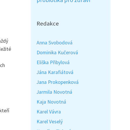
probiotika pro zdraví
Redakce
aždý
Anna Svobodová
ležité
Dominika Kučerová
Eliška Přibylová
ých
Jána Karafiátová
Jana Prokopenková
Jarmila Novotná
Kaja Novotná
kteří
Karel Vávra
Karel Veselý