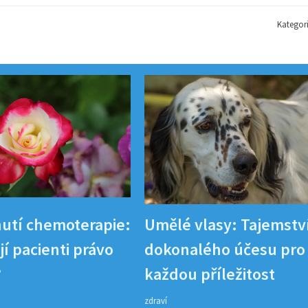
Kategor
utí chemoterapie:
Umělé vlasy: Tajemstv
í pacienti právo
dokonalého účesu pro
?
každou příležitost
zdraví