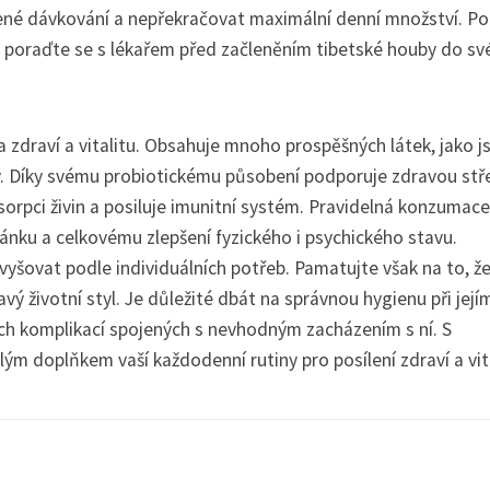
ené dávkování a nepřekračovat maximální denní množství. P
, poraďte se s lékařem před začleněním tibetské houby do sv
 zdraví a vitalitu. Obsahuje mnoho prospěšných látek, jako j
ty. Díky svému probiotickému působení podporuje zdravou stř
orpci živin a posiluje imunitní systém. Pravidelná konzumace
pánku a celkovému zlepšení fyzického i psychického stavu.
yšovat podle individuálních potřeb. Pamatujte však na to, ž
ý životní styl. Je důležité dbát na správnou hygienu při její
ch komplikací spojených s nevhodným zacházením s ní. S
 doplňkem vaší každodenní rutiny pro posílení zdraví a vita