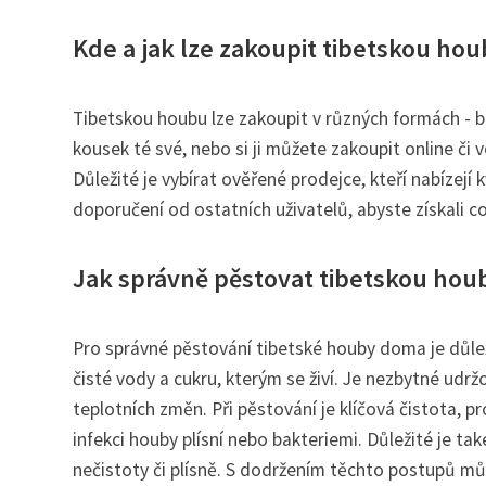
Kde a jak lze zakoupit tibetskou ho
Tibetskou houbu lze zakoupit v různých formách - 
kousek té své, nebo si ji můžete zakoupit online či
Důležité je vybírat ověřené prodejce, kteří nabízejí
doporučení od ostatních uživatelů, abyste získali co
Jak správně pěstovat tibetskou ho
Pro správné pěstování tibetské houby doma je důle
čisté vody a cukru, kterým se živí. Je nezbytné udr
teplotních změn. Při pěstování je klíčová čistota, 
infekci houby plísní nebo bakteriemi. Důležité je t
nečistoty či plísně. S dodržením těchto postupů m