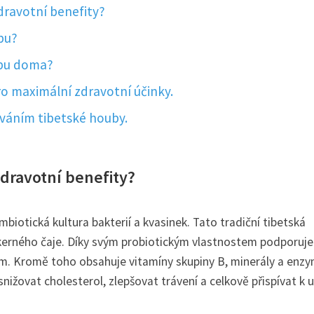
zdravotní benefity?
ubu?
ubu doma?
o maximální zdravotní účinky.
íváním tibetské houby.
 zdravotní benefity?
mbiotická kultura bakterií a kvasinek. Tato tradiční tibetská
kerného čaje. Díky svým probiotickým vlastnostem podporuje
tém. Kromě toho obsahuje vitamíny skupiny B, minerály a enz
nižovat cholesterol, zlepšovat trávení a celkově přispívat k 