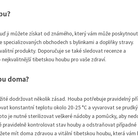
ubu?
buď ji můžete získat od známého, který vám může poskytnout
 ve specializovaných obchodech s bylinkami a doplňky stravy.
 kvalitní produkty. Doporučuje se také sledovat recenze a
 nejkvalitnější tibetskou houbu pro vaše zdraví.
ubu doma?
žité dodržovat několik zásad. Houba potřebuje pravidelný př
žovat konstantní teplotu okolo 20-25 °C a vyvarovat se prudk
proto je nutné sterilizovat veškeré nádoby a pomůcky, aby ned
aké pravidelně kontrolovat stav houby a odstraňovat případné
ůžete mít doma zdravou a vitální tibetskou houbu, která vám