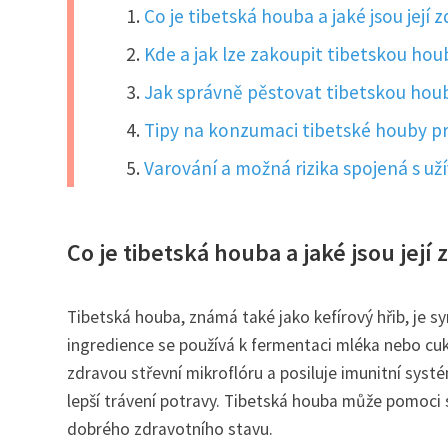
Co je tibetská houba a jaké jsou její 
Kde a jak lze zakoupit tibetskou ho
Jak správně pěstovat tibetskou ho
Tipy na konzumaci tibetské houby pr
Varování a možná rizika spojená s už
Co je tibetská houba a jaké jsou její
Tibetská houba, známá také jako kefírový hřib, je sy
ingredience se používá k fermentaci mléka nebo cu
zdravou střevní mikroflóru a posiluje imunitní sys
lepší trávení potravy. Tibetská houba může pomoci s
dobrého zdravotního stavu.