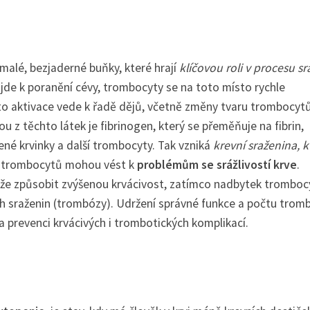
 malé, bezjaderné buňky, které hrají
klíčovou roli v procesu sr
ž dojde k poranění cévy, trombocyty se na toto místo rychle
to aktivace vede k řadě dějů, včetně změny tvaru trombocyt
ou z těchto látek je fibrinogen, který se přeměňuje na fibrin,
rvené krvinky a další trombocyty. Tak vzniká
krevní sraženina, k
u trombocytů mohou vést k
problémům se srážlivostí krve
.
e způsobit zvýšenou krvácivost, zatímco nadbytek tromboc
ích sraženin (trombózy). Udržení správné funkce a počtu trom
 a prevenci krvácivých i trombotických komplikací.