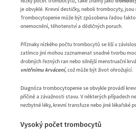
Nízký počet trombocytů, také známý jako
tromboc
je obvyklé. Krevní destičky, neboli trombocyty, jsou
Trombocytopenie může být způsobena řadou faktorů,
onemocnění, těhotenství a dědičných poruch.
Příznaky nízkého počtu trombocytů se liší v závislos
zatímco jiní mohou zaznamenat snadné tvorbu modřin
drobných řezných ran nebo silnější menstruační kr
vnitřnímu krvácení
, což může být život ohrožující.
Diagnóza trombocytopenie se obvykle provádí krevní
příčině a závažnosti stavu. V některých případech 
nezbytné léky, krevní transfuze nebo jiné lékařské p
Vysoký počet trombocytů