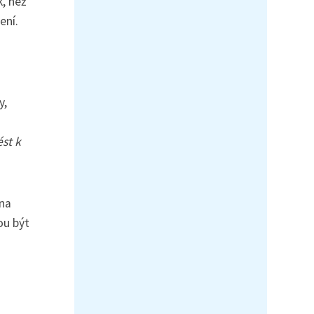
k, než
ení.
y,
st k
 na
ou být