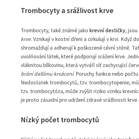
Trombocyty a srážlivost krve
Trombocyty, také známé jako
krevní destičky
, jsou
krve
. Vznikají v kostní dřeni a cirkulují v krvi. Kdy
shromažďují a adherují k poškozené cévní stěně. Ta
uvolňování látek, které podporují srážení krve. Jedn
vláknitou bílkovinu, která vytváří síť zachycující če
brání dalšímu krvácení
. Poruchy funkce nebo počt
Nedostatek trombocytů, tzv. trombocytopenie, můž
tzv. trombocytóza, může zvýšit riziko vzniku krevn
je proto zásadní pro udržení zdravé srážlivosti krve
Nízký počet trombocytů