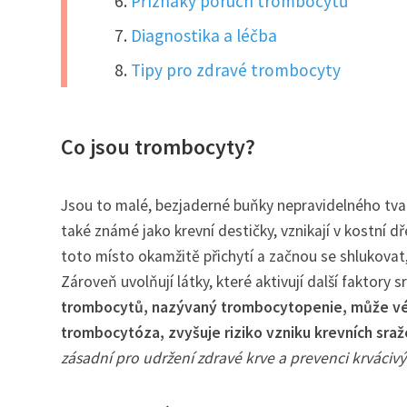
Příznaky poruch trombocytů
Diagnostika a léčba
Tipy pro zdravé trombocyty
Co jsou trombocyty?
Jsou to malé, bezjaderné buňky nepravidelného tvar
také známé jako krevní destičky, vznikají v kostní dř
toto místo okamžitě přichytí a začnou se shlukovat,
Zároveň uvolňují látky, které aktivují další faktory s
trombocytů, nazývaný trombocytopenie, může vés
trombocytóza, zvyšuje riziko vzniku krevních sra
zásadní pro udržení zdravé krve a prevenci krváciv