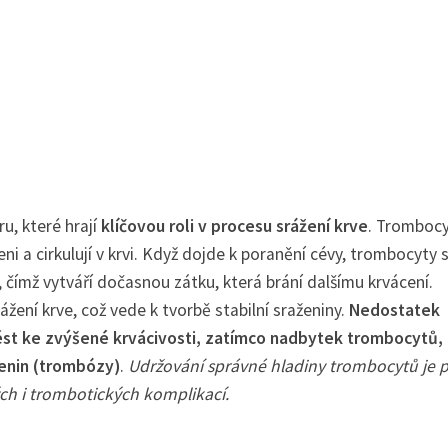
u, které hrají
klíčovou roli v procesu srážení krve
. Trombocy
eni a cirkulují v krvi. Když dojde k poranění cévy, trombocyty 
 čímž vytváří dočasnou zátku, která brání dalšímu krvácení.
rážení krve, což vede k tvorbě stabilní sraženiny.
Nedostatek
t ke zvýšené krvácivosti, zatímco nadbytek trombocytů,
ženin (trombózy)
.
Udržování správné hladiny trombocytů je 
ých i trombotických komplikací.