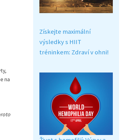
Získejte maximální
výsledky s HIIT
tréninkem: Zdraví v ohni!
ty,
se na
proto