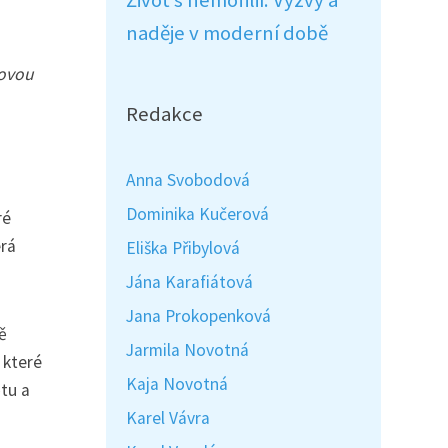
Život s hemofilií: Výzvy a
naděje v moderní době
čovou
Redakce
Anna Svobodová
Dominika Kučerová
ré
erá
Eliška Přibylová
Jána Karafiátová
Jana Prokopenková
ě
Jarmila Novotná
 které
Kaja Novotná
ětu a
Karel Vávra