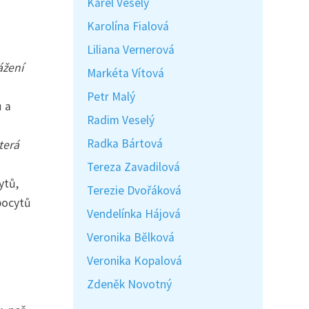
Karel Veselý
Karolína Fialová
Liliana Vernerová
ážení
Markéta Vítová
Petr Malý
ů a
Radim Veselý
Radka Bártová
terá
Tereza Zavadilová
ytů,
Terezie Dvořáková
bocytů
Vendelínka Hájová
Veronika Bělková
Veronika Kopalová
Zdeněk Novotný