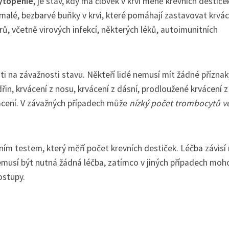
ytopenie
, je stav, kdy má člověk v krvi méně krevních destiče
 malé, bezbarvé buňky v krvi, které pomáhají zastavovat krvác
 včetně virových infekcí, některých léků, autoimunitních
ti na závažnosti stavu. Někteří lidé nemusí mít žádné příznak
, krvácení z nosu, krvácení z dásní, prodloužené krvácení z
vácení. V závažných případech může
nízký počet trombocytů vé
m testem, který měří počet krevních destiček. Léčba závisí
nemusí být nutná žádná léčba, zatímco v jiných případech moh
ostupy.