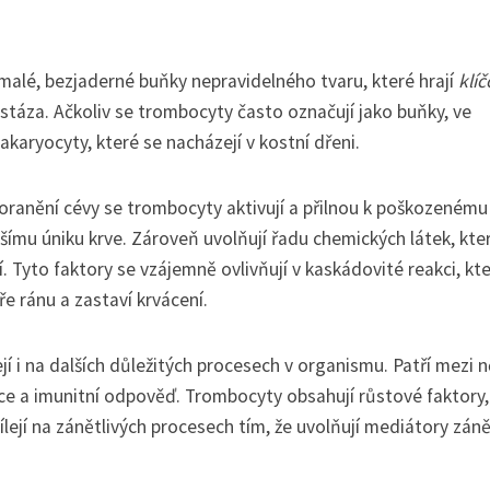
 malé, bezjaderné buňky nepravidelného tvaru, které hrají
klí
táza. Ačkoliv se trombocyty často označují jako buňky, ve
aryocyty, které se nacházejí v kostní dřeni.
 poranění cévy se trombocyty aktivují a přilnou k poškozenému
lšímu úniku krve. Zároveň uvolňují řadu chemických látek, kte
ní. Tyto faktory se vzájemně ovlivňují v kaskádovité reakci, kt
ře ránu a zastaví krvácení.
 i na dalších důležitých procesech v organismu. Patří mezi n
kce a imunitní odpověď. Trombocyty obsahují růstové faktory,
ílejí na zánětlivých procesech tím, že uvolňují mediátory zán