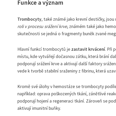
Funkce a význam
Trombocyty
, také známé jako krevní destičky, jsou
roli v procesu srážení krve
, známém také jako hemos
skutečnosti se jedná o fragmenty buněk zvané megak
Hlavní funkcí trombocytů je
zastavit krvácení
. Při
místu, kde vytvářejí dočasnou zátku, která brání da
podporují srážení krve a aktivují další faktory sráže
vede k tvorbě stabilní sraženiny z fibrinu, která uzav
Kromě své úlohy v hemostáze se trombocyty podílejí
například: oprava poškozených tkání, zánětlivé rea
podporují hojení a regeneraci tkání. Zároveň se pod
aktivují imunitní buňky.