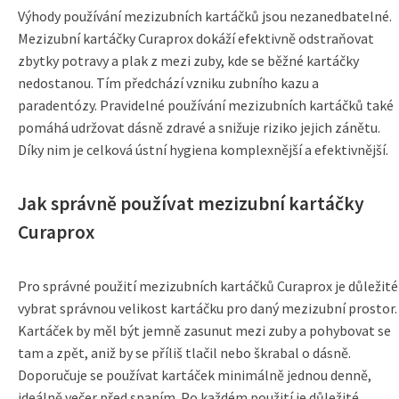
Výhody používání mezizubních kartáčků jsou nezanedbatelné.
Mezizubní kartáčky Curaprox dokáží efektivně odstraňovat
zbytky potravy a plak z mezi zuby, kde se běžné kartáčky
nedostanou. Tím předchází vzniku zubního kazu a
paradentózy. Pravidelné používání mezizubních kartáčků také
pomáhá udržovat dásně zdravé a snižuje riziko jejich zánětu.
Díky nim je celková ústní hygiena komplexnější a efektivnější.
Jak správně používat mezizubní kartáčky
Curaprox
Pro správné použití mezizubních kartáčků Curaprox je důležité
vybrat správnou velikost kartáčku pro daný mezizubní prostor.
Kartáček by měl být jemně zasunut mezi zuby a pohybovat se
tam a zpět, aniž by se příliš tlačil nebo škrabal o dásně.
Doporučuje se používat kartáček minimálně jednou denně,
ideálně večer před spaním. Po každém použití je důležité