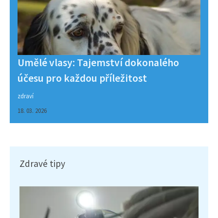
Umělé vlasy: Tajemství dokonalého
účesu pro každou příležitost
zdraví
18. 03. 2026
Zdravé tipy