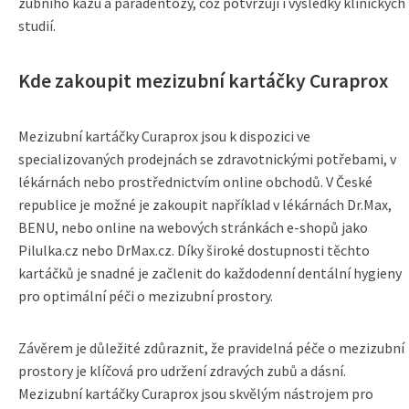
zubního kazu a paradentózy, což potvrzují i výsledky klinických
studií.
Kde zakoupit mezizubní kartáčky Curaprox
Mezizubní kartáčky Curaprox jsou k dispozici ve
specializovaných prodejnách se zdravotnickými potřebami, v
lékárnách nebo prostřednictvím online obchodů. V České
republice je možné je zakoupit například v lékárnách Dr.Max,
BENU, nebo online na webových stránkách e-shopů jako
Pilulka.cz nebo DrMax.cz. Díky široké dostupnosti těchto
kartáčků je snadné je začlenit do každodenní dentální hygieny
pro optimální péči o mezizubní prostory.
Závěrem je důležité zdůraznit, že pravidelná péče o mezizubní
prostory je klíčová pro udržení zdravých zubů a dásní.
Mezizubní kartáčky Curaprox jsou skvělým nástrojem pro