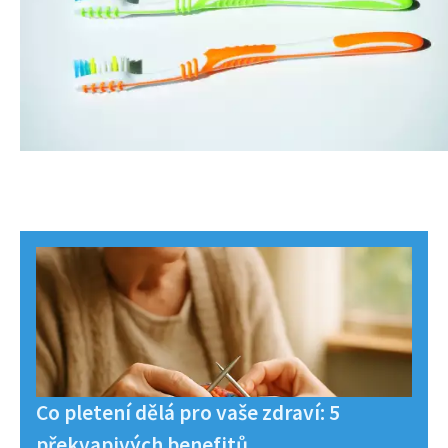
Co pletení dělá pro vaše zdraví: 5
překvapivých benefitů