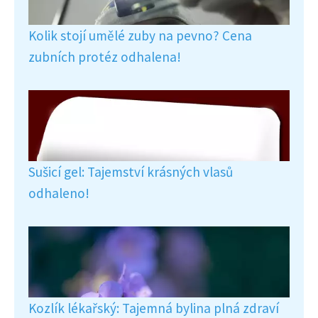
Kolik stojí umělé zuby na pevno? Cena
zubních protéz odhalena!
Sušicí gel: Tajemství krásných vlasů
odhaleno!
Kozlík lékařský: Tajemná bylina plná zdraví