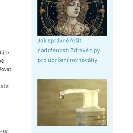
Jak správně řešit
nadrženost: Zdravé tipy
ítáte
pro udržení rovnováhy
ně
ržovat
cete
rálů