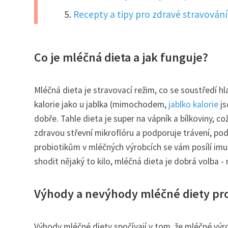
Recepty a tipy pro zdravé stravován
Co je mléčná dieta a jak funguje?
Mléčná dieta je stravovací režim, co se soustředí h
kalorie jako u jablka (mimochodem,
jablko kalorie
js
dobře. Tahle dieta je super na vápník a bílkoviny, c
zdravou střevní mikroflóru a podporuje trávení, pod
probiotikům v mléčných výrobcích se vám posílí imun
shodit nějaký to kilo, mléčná dieta je dobrá volba 
Výhody a nevýhody mléčné diety pro
Výhody mléčné diety spočívají v tom, že mléčné výr