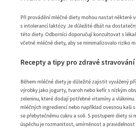
Při provádění mléčné diety mohou nastat některé ved
s intolerancí laktózy. Je důležité dbát na dostateč
této diety. Odborníci doporučují konzultovat s lék
včetně mléčné diety, aby se minimalizovalo riziko m
Recepty a tipy pro zdravé stravován
Během mléčné diety je důležité zajistit vyvážený př
výrobky jako jogurty, tvaroh nebo kefír s nízkým 
zeleninu, které dodají potřebné vitamíny a vláknin
mléčných ingrediencí nebo například ovesnou kaši 
se přebytečnému cukru a soli. S postupem diety si 
úspěchu je rozmanitost, umírněnost a pravidelnost