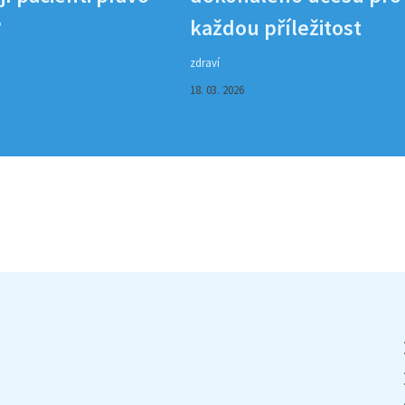
?
každou příležitost
zdraví
18. 03. 2026