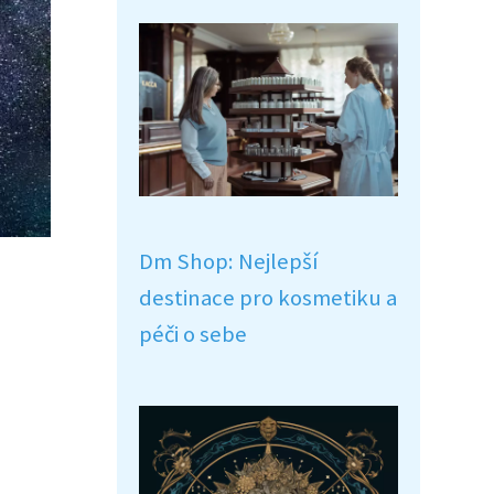
Dm Shop: Nejlepší
destinace pro kosmetiku a
péči o sebe