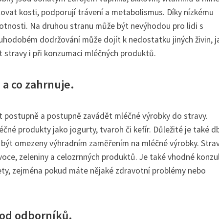
lovat kosti, podporují trávení a metabolismus. Díky nízkému
otnosti. Na druhou stranu může být nevýhodou pro lidi s
ouhodobém dodržování může dojít k nedostatku jiných živin, j
st stravy i při konzumaci mléčných produktů.
a co zahrnuje.
ít postupně a postupně zavádět mléčné výrobky do stravy.
é produkty jako jogurty, tvaroh či kefír. Důležité je také d
u být omezeny výhradním zaměřením na mléčné výrobky. Stra
voce, zeleniny a celozrnných produktů. Je také vhodné konzu
ety, zejména pokud máte nějaké zdravotní problémy nebo
 od odborníků.