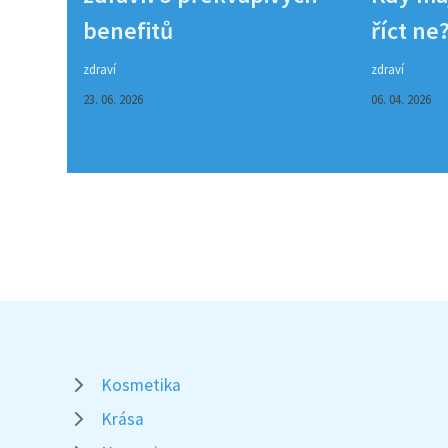
benefitů
říct ne
zdraví
zdraví
23. 06. 2026
06. 04. 2026
Kosmetika
Krása