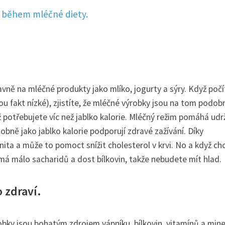
í během mléčné diety.
lavně na mléčné produkty jako mlíko, jogurty a sýry. Když poč
ou fakt nízké), zjistíte, že mléčné výrobky jsou na tom podob
ož potřebujete víc než jablko kalorie. Mléčný režim pomáhá ud
obně jako jablko kalorie podporují zdravé zažívání. Díky
ita a může to pomoct snížit cholesterol v krvi. No a když ch
- má málo sacharidů a dost bílkovin, takže nebudete mít hlad.
 zdraví.
obky jsou bohatým zdrojem vápníku, bílkovin, vitamínů a mine