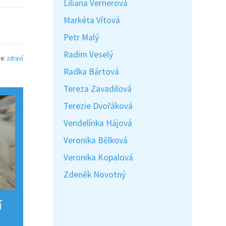
Liliana Vernerová
Markéta Vítová
Petr Malý
Radim Veselý
ie:
zdraví
Radka Bártová
Tereza Zavadilová
Terezie Dvořáková
Vendelínka Hájová
Veronika Bělková
Veronika Kopalová
Zdeněk Novotný
í