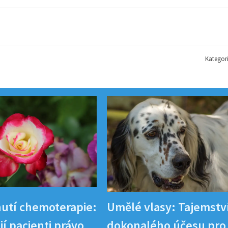
Kategor
utí chemoterapie:
Umělé vlasy: Tajemstv
í pacienti právo
dokonalého účesu pro