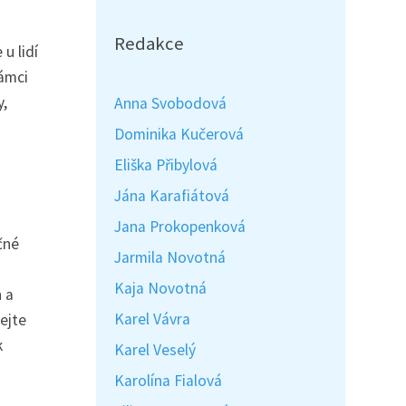
Redakce
u lidí
rámci
y,
Anna Svobodová
Dominika Kučerová
Eliška Přibylová
Jána Karafiátová
Jana Prokopenková
čné
Jarmila Novotná
Kaja Novotná
 a
Karel Vávra
ejte
k
Karel Veselý
Karolína Fialová