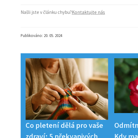
Našli jste v článku chybu?
Kontaktujte nás
Publikováno: 20. 05. 2024
Co pletení dělá pro vaše
Odmítn
zdraví: 5 překvapivých
Kdy maj