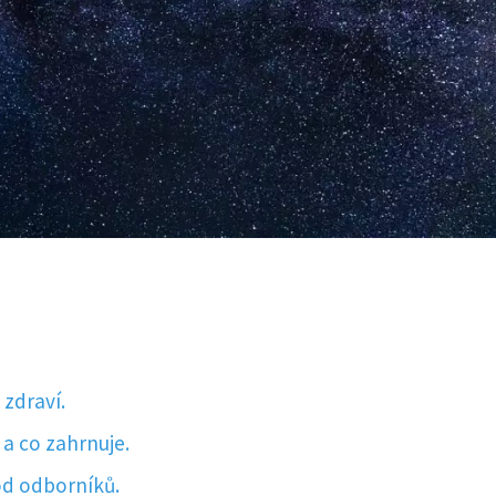
zdraví.
a co zahrnuje.
od odborníků.