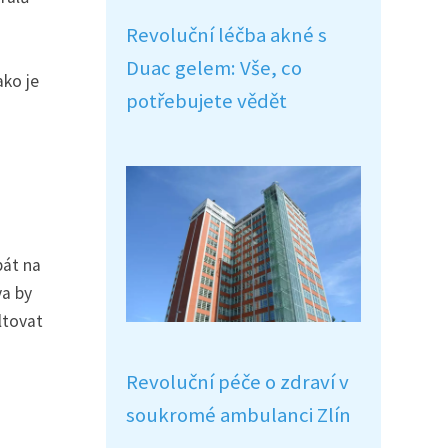
Revoluční léčba akné s
Duac gelem: Vše, co
ako je
potřebujete vědět
bát na
va by
ltovat
Revoluční péče o zdraví v
soukromé ambulanci Zlín