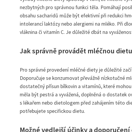
nezbytných pro správnou funkci těla. Pomáhají posi
obsahu sacharidů může být efektivní při redukci hm
intolerancí laktózy nebo alergiemi na mléko. Při dl
vláknina či vitamín C. Je důležité dbát na vyváženo
Jak správně provádět mléčnou dietu 
Pro správné provedení mléčné diety je důležité zač
Doporučuje se konzumovat převážně nízkotučné mléčn
dostatečný přísun bílkovin a vitamínů, které moho
měla být pestrá a vyvážená, doplněná o dostatek o
s lékařem nebo dietologem před zahájením této di
potřebujete specifickou dietu.
Možné vedlejší účinky a doporučení