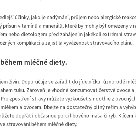
lejší účinky, jako je nadýmání, průjem nebo alergické reakce 
ný přísun vitamínů a minerálů, které by mohly být omezeny v 
ařem nebo dietologem před zahájením jakékoli extrémní strav
ožných komplikací a zajistila vyváženost stravovacího plánu.
í během mléčné diety.
íjem živin. Doporučuje se zařadit do jídelníčku různorodé mlé
obsahem tuku. Zároveň je vhodné konzumovat čerstvé ovoce a
u. Pro zpestření stravy můžete vyzkoušet smoothie z ovocných
s mlékem a ovocem. Dbejte na dostatečný pitný režim a vyhýb
můžete dopřát i občasnou porci libového masa či ryb. Klíčem 
 ve stravování během mléčné diety.