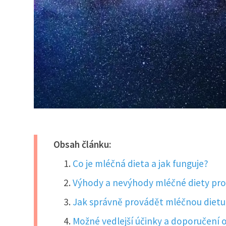
Obsah článku:
Co je mléčná dieta a jak funguje?
Výhody a nevýhody mléčné diety pro 
Jak správně provádět mléčnou dietu 
Možné vedlejší účinky a doporučení 