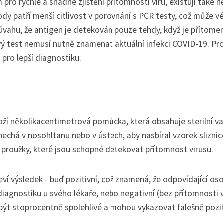
 pro rychlé a snadné zjištění přítomnosti viru, existují také n
y patří menší citlivost v porovnání s PCR testy, což může vé
 úvahu, že antigen je detekován pouze tehdy, když je přítome
ový test nemusí nutně znamenat aktuální infekci COVID-19. Pr
pro lepší diagnostiku.
oží několikacentimetrová pomůcka, která obsahuje sterilní v
chá v nosohltanu nebo v ústech, aby nasbíral vzorek sliznic
í proužky, které jsou schopné detekovat přítomnost virusu.
í výsledek - buď pozitivní, což znamená, že odpovídající oso
iagnostiku u svého lékaře, nebo negativní (bez přítomnosti v
 být stoprocentně spolehlivé a mohou vykazovat falešně pozit