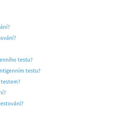
vání?
tování?
genního testu?
antigenním testu?
R testem?
ní?
testování?