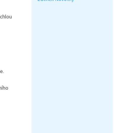
ychlou
e.
ního