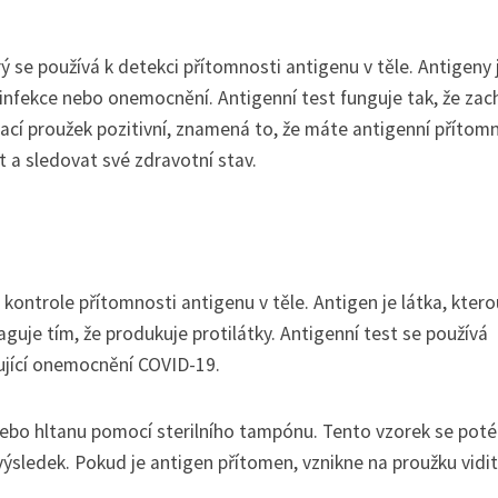
erý se používá k detekci přítomnosti antigenu v těle. Antigeny
 infekce nebo onemocnění. Antigenní test funguje tak, že zac
ací proužek pozitivní, znamená to, že máte antigenní přítom
t a sledovat své zdravotní stav.
e kontrole přítomnosti antigenu v těle. Antigen je látka, ktero
guje tím, že produkuje protilátky. Antigenní test se používá
ující onemocnění COVID-19.
nebo hltanu pomocí sterilního tampónu. Tento vzorek se poté
výsledek. Pokud je antigen přítomen, vznikne na proužku vidi