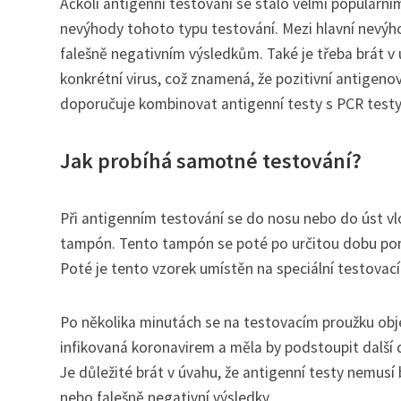
Ačkoli antigenní testování se stalo velmi populárním
nevýhody tohoto typu testování. Mezi hlavní nevýhod
falešně negativním výsledkům. Také je třeba brát v
konkrétní virus, což znamená, že pozitivní antigen
doporučuje kombinovat antigenní testy s PCR testy 
Jak probíhá samotné testování?
Při antigenním testování se do nosu nebo do úst vl
tampón. Tento tampón se poté po určitou dobu pone
Poté je tento vzorek umístěn na speciální testovac
Po několika minutách se na testovacím proužku objev
infikovaná koronavirem a měla by podstoupit další d
Je důležité brát v úvahu, že antigenní testy nemusí
nebo falešně negativní výsledky.