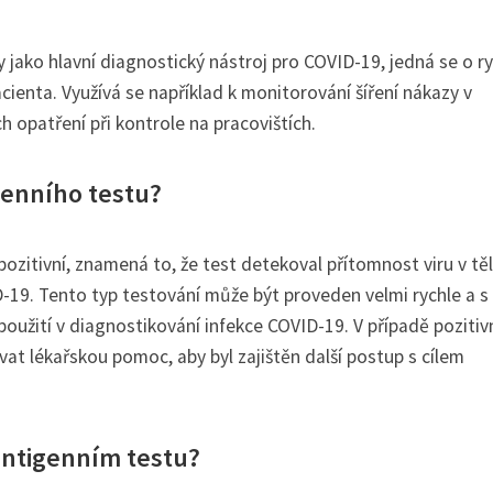
 jako hlavní diagnostický nástroj pro COVID-19, jedná se o r
acienta. Využívá se například k monitorování šíření nákazy v
h opatření při kontrole na pracovištích.
genního testu?
pozitivní, znamená to, že test detekoval přítomnost viru v těl
-19. Tento typ testování může být proveden velmi rychle a s
použití v diagnostikování infekce COVID-19. V případě pozitiv
ovat lékařskou pomoc, aby byl zajištěn další postup s cílem
 antigenním testu?