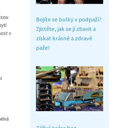
 jsou
Bojíte se bulky v podpaží?
hytí
Zjistěte, jak se jí zbavit a
nost v
získat krásné a zdravé
paže!
u
telná