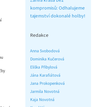
Zářivá krása bez
kompromisů: Odhalujeme
tajemství dokonalé holby!
í
Redakce
Anna Svobodová
pu
Dominika Kučerová
Eliška Přibylová
čby
Jána Karafiátová
Jana Prokopenková
Jarmila Novotná
Kaja Novotná