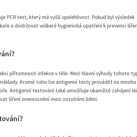
uje PCR test, který má vyšší spolehlivost. Pokud byl výsledek
kaře a dodržovat veškerá hygienická opatření k prevenci šířen
vání?
kci přítomnosti infekce v těle. Mezi hlavní výhody tohoto ty
zké náklady. Kromě toho lze antigenní testy provádět na mnoha
toře. Antigenní testování také umožňuje okamžité zahájení lé
vat šíření onemocnění mezi ostatními lidmi.
tování?