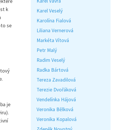
Karel Vávra
ěkteré
st k
Karel Veselý
n
Karolína Fialová
oto se
Liliana Vernerová
Markéta Vítová
Petr Malý
Radim Veselý
Radka Bártová
atový
e.
Tereza Zavadilová
Terezie Dvořáková
Vendelínka Hájová
ba je
Veronika Bělková
iru).
Veronika Kopalová
ivní
Zdeněk Novotný