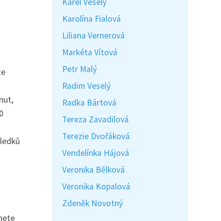
Karel Veselý
Karolína Fialová
Liliana Vernerová
Markéta Vítová
Petr Malý
te
Radim Veselý
nut,
Radka Bártová
0
Tereza Zavadilová
Terezie Dvořáková
sledků
Vendelínka Hájová
Veronika Bělková
Veronika Kopalová
Zdeněk Novotný
nete