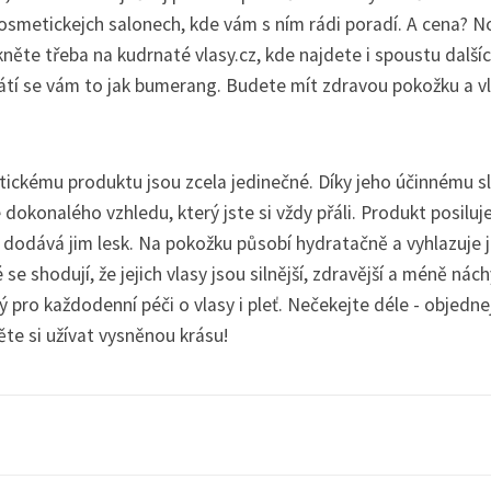
osmetickejch salonech, kde vám s ním rádi poradí. A cena? No
kněte třeba na kudrnaté vlasy.cz, kde najdete i spoustu další
 vrátí se vám to jak bumerang. Budete mít zdravou pokožku a vl
ickému produktu jsou zcela jedinečné. Díky jeho účinnému s
okonalého vzhledu, který jste si vždy přáli. Produkt posiluje
a dodává jim lesk. Na pokožku působí hydratačně a vyhlazuje ji
e shodují, že jejich vlasy jsou silnější, zdravější a méně nách
pro každodenní péči o vlasy i pleť. Nečekejte déle - objednej
te si užívat vysněnou krásu!