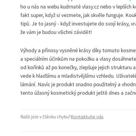
ho u nás na webu kudrnaté vlasy.cz nebo v lepších k
fakt super, když si vezmete, jak skvěle funguje. Kou
tipů. Je to jasný - když investujete do svojí krásy,
že vám je budou všichni závidět!
Výhody a přínosy vysněné krásy díky tomuto kosmet
a speciálním účinkům na pokožku a vlasy dosáhnete d
od kořínků až po konečky, zlepšuje jejich strukturu 
vede k hladšímu a mladistvějšímu vzhledu. Uživatelé s
lámání. Navíc je produkt snadno použitelný a vhodný 
tento úžasný kosmetický produkt ještě dnes a začně
Našli jste v článku chybu?
Kontaktujte nás