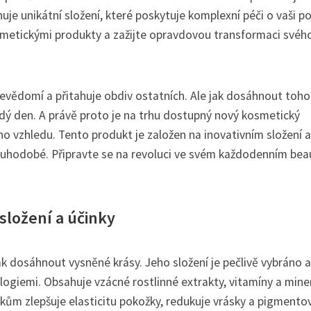
je unikátní složení, které poskytuje komplexní péči o vaši p
osmetickými produkty a zažijte opravdovou transformaci svéh
bevědomí a přitahuje obdiv ostatních. Ale jak dosáhnout toh
ždý den. A právě proto je na trhu dostupný nový kosmetický
o vzhledu. Tento produkt je založen na inovativním složení a
 dlouhodobé. Připravte se na revoluci ve svém každodenním bea
složení a účinky
 dosáhnout vysněné krásy. Jeho složení je pečlivě vybráno a
ogiemi. Obsahuje vzácné rostlinné extrakty, vitamíny a miner
nkům zlepšuje elasticitu pokožky, redukuje vrásky a pigmento