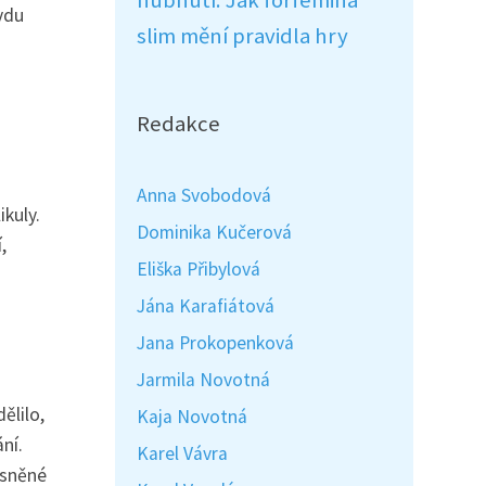
hubnutí: Jak forfemina
vdu
slim mění pravidla hry
Redakce
Anna Svobodová
ikuly.
Dominika Kučerová
,
Eliška Přibylová
Jána Karafiátová
Jana Prokopenková
Jarmila Novotná
ělilo,
Kaja Novotná
ání.
Karel Vávra
ysněné