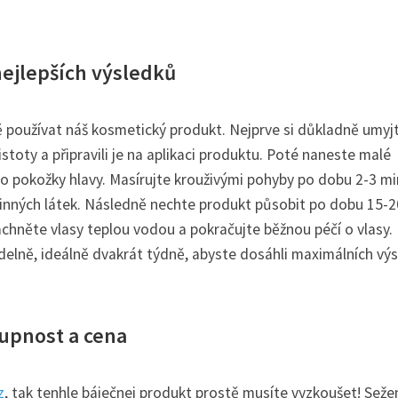
nejlepších výsledků
ně používat náš kosmetický produkt. Nejprve si důkladně umyj
istoty a připravili je na aplikaci produktu. Poté naneste malé
do pokožky hlavy. Masírujte krouživými pohyby po dobu 2-3 mi
 účinných látek. Následně nechte produkt působit po dobu 15-2
áchněte vlasy teplou vodou a pokračujte běžnou péčí o vlasy.
elně, ideálně dvakrát týdně, abyste dosáhli maximálních vý
upnost a cena
z
, tak tenhle báječnej produkt prostě musíte vyzkoušet! Seže