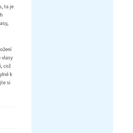
, ta je
ch
asy,
ložení
 vlasy
, což
ylné k
te si