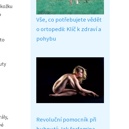
okožku
o
Vše, co potřebujete vědět
o ortopedii: Klíč k zdraví a
pohybu
oto
uty
ály,
Revoluční pomocník při
vé