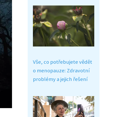
Vše, co potřebujete vědět
o menopauze: Zdravotní
problémy a jejich řešení