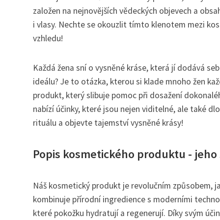
založen na nejnovějších vědeckých objevech a obsahu
i vlasy. Nechte se okouzlit tímto klenotem mezi k
vzhledu!
Každá žena sní o vysněné kráse, která jí dodává se
ideálu? Je to otázka, kterou si klade mnoho žen ka
produkt, který slibuje pomoc při dosažení dokonaléh
nabízí účinky, které jsou nejen viditelné, ale také
rituálu a objevte tajemství vysněné krásy!
Popis kosmetického produktu - jeho 
Náš kosmetický produkt je revolučním způsobem, jak
kombinuje přírodní ingredience s moderními technol
které pokožku hydratují a regenerují. Díky svým úči