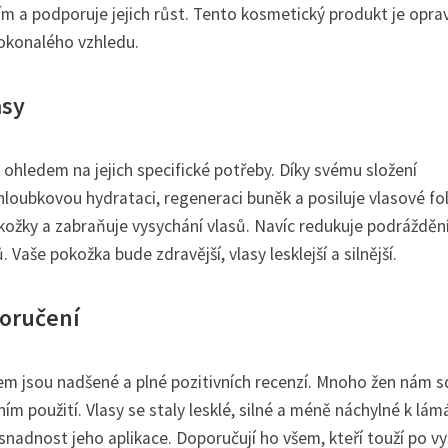
ením a podporuje jejich růst. Tento kosmetický produkt je opra
okonalého vzhledu.
asy
ohledem na jejich specifické potřeby. Díky svému složení
hloubkovou hydrataci, regeneraci buněk a posiluje vlasové fol
ožky a zabraňuje vysychání vlasů. Navíc redukuje podráždění
Vaše pokožka bude zdravější, vlasy lesklejší a silnější.
poručení
m jsou nadšené a plné pozitivních recenzí. Mnoho žen nám sd
vním použití. Vlasy se staly lesklé, silné a méně náchylné k lám
snadnost jeho aplikace. Doporučují ho všem, kteří touží po v