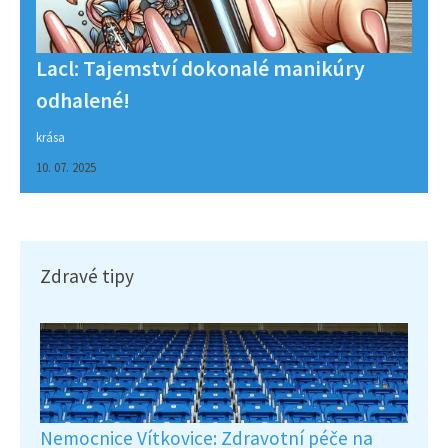
Lacl: Tajemství dokonalé manikúry
odhalené!
krása
10. 07. 2025
Zdravé tipy
Nemocnice Vítkovice: Zdravotní péče na