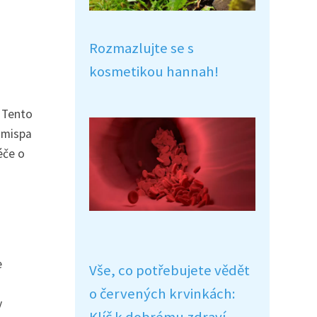
Rozmazlujte se s
kosmetikou hannah!
. Tento
umispa
éče o
e
Vše, co potřebujete vědět
o červených krvinkách:
y