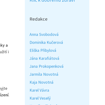
Klíč k dobrému zdraví
Redakce
Anna Svobodová
Dominika Kučerová
ňky a
Eliška Přibylová
žití i
Jána Karafiátová
Jana Prokopenková
Jarmila Novotná
Kaja Novotná
myjte
Karel Vávra
ízení
.
Karel Veselý