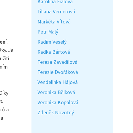
Karolína Fialová
Liliana Vernerová
Markéta Vítová
Petr Malý
ení
.
Radim Veselý
ky. Je
Radka Bártová
užití
Tereza Zavadilová
lním
Terezie Dvořáková
Vendelínka Hájová
Veronika Bělková
 Díky
p
.
Veronika Kopalová
orů a
Zdeněk Novotný
 a