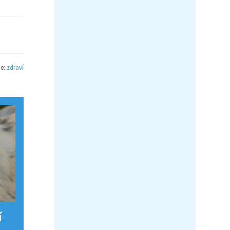
ie:
zdraví
í