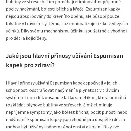
bubliny ve střevech. Tím pomáhají eliminovat nepříjemné
pocity nadýmání, bolesti břicha a křeče. Espumisan kapky
nejsou absorbovány do krevního oběhu, ale působí pouze
lokálně v trávicím systému, což minimalizuje riziko vedlejších
účinků. Díky svému mechanismu účinku jsou šetrné a vhodné i
pro děti a kojící ženy.
Jaké jsou hlavní přínosy užívání Espumisan
kapek pro zdraví?
Hlavní přínosy užívání Espumisan kapek spočívají v jejich
schopnosti odstraňovat nadýmání a plynatost v trávicím
systému. Tento lék obsahuje látku simetikon, která pomáhá
rozkládat plynové bubliny ve střevech, čímž eliminuje
nepříjemné symptomy jako bolest břicha, pocit plnosti nebo
nadýmání. Espumisan kapky jsou vhodné pro dospělé i děti a
mohou být užívány i během těhotenství a kojení. Díky své