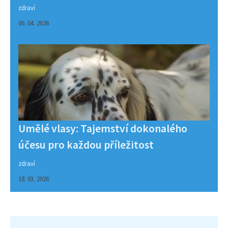
zdraví
06. 04. 2026
Umělé vlasy: Tajemství dokonalého
účesu pro každou příležitost
zdraví
18. 03. 2026