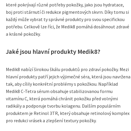
které pokrývají různé potřeby pokožky, jako jsou hydratace,
boj proti stárnutí či redukce pigmentových skvrn. Díky tomu si
každý může vybrat ty správné produkty pro svou specifickou
potřebu. Celkově lze říci, že Medik8 pomáhá dosáhnout zdravé
a krásné pokožky.
Jaké jsou hlavní produkty Medik8?
Medik8 nabízí širokou škálu produktů pro zdraví pokožky. Mezi
hlavní produkty patří jejich výjimečné séra, která jsou navržena
tak, aby cílily konkrétní problémy s pokožkou. Například
Medik8 C-Tetra sérum obsahuje stabilizovanou formu
vitamínu C, která pomáhá chránit pokožku před volnými
radikály a podporuje tvorbu kolagenu. Dalším populárním
produktem je Retinol 3TR, který obsahuje retinolový komplex
pro redukci vrásek a zlepšení textury pokožky.