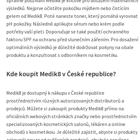
Správné používání Medik8 je klíčové pro dosažení maximálních
výsledků. Nejprve očistěte pokožku mýdlem nebo čistícím
gelem od Medik8. Poté naneste toner, který pomáhá vyrovnat
pH pokožky. Následně aplikujte sérum nebo krém podle
potřeby vaší pleti. Doporučuje se také použití ochranného
faktoru SPF na ochranu před slunečním zářením. Pro dosažení
optimálních výsledků je důležité dodržovat pokyny na obale
produktu a konzultovat s odborníkem na kosmetiku.
Kde koupit Medik8 v České republice?
Medik8 je dostupný k nákupu v České republice
prostřednictvím různých autorizovaných distributorů a
prodejců. Můžete si zakoupit produkty Medik8 přímo na
oficiálních webových stránkách značky nebo prostřednictvím
specializovaných kosmetických salonů, lékáren a online
obchodů s kosmetikou. Je důležité zajistit, abyste si produkty
zakoupili pouze od ověřených prodejců, aby byla zaručena