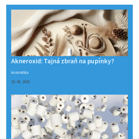
Akneroxid: Tajná zbraň na pupínky?
kosmetika
10. 06. 2025