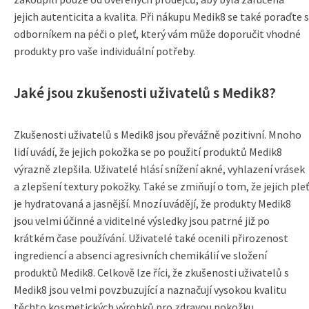
jejich autenticita a kvalita. Při nákupu Medik8 se také poraďte s
odborníkem na péči o pleť, který vám může doporučit vhodné
produkty pro vaše individuální potřeby.
Jaké jsou zkušenosti uživatelů s Medik8?
Zkušenosti uživatelů s Medik8 jsou převážně pozitivní. Mnoho
lidí uvádí, že jejich pokožka se po použití produktů Medik8
výrazně zlepšila. Uživatelé hlásí snížení akné, vyhlazení vrásek
a zlepšení textury pokožky. Také se zmiňují o tom, že jejich pleť
je hydratovaná a jasnější. Mnozí uvádějí, že produkty Medik8
jsou velmi účinné a viditelné výsledky jsou patrné již po
krátkém čase používání. Uživatelé také ocenili přirozenost
ingrediencí a absenci agresivních chemikálií ve složení
produktů Medik8. Celkově lze říci, že zkušenosti uživatelů s
Medik8 jsou velmi povzbuzující a naznačují vysokou kvalitu
těchto kosmetických výrobků pro zdravou pokožku.