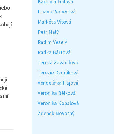
Karolína Fialová
 nebo
Liliana Vernerová
k
Markéta Vítová
sobují
Petr Malý
Radim Veselý
Radka Bártová
Tereza Zavadilová
Terezie Dvořáková
hují
Vendelínka Hájová
cká
Veronika Bělková
otní
Veronika Kopalová
Zdeněk Novotný