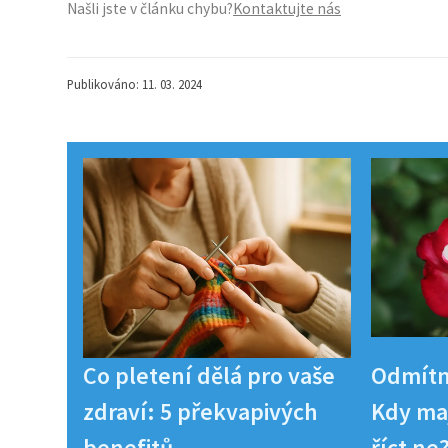
Našli jste v článku chybu?
Kontaktujte nás
Publikováno: 11. 03. 2024
Co pletení dělá pro vaše
Odmítn
zdraví: 5 překvapivých
Kdy maj
benefitů
říct ne