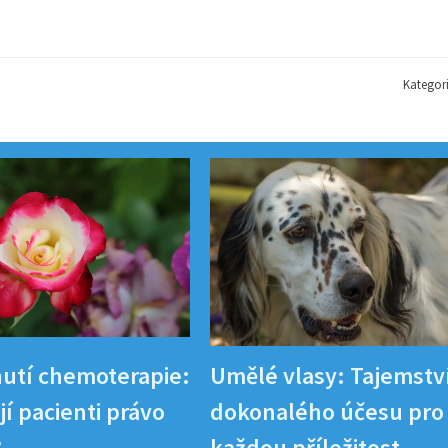
Kategor
utí chemoterapie:
Umělé vlasy: Tajemstv
í pacienti právo
dokonalého účesu pro
?
každou příležitost