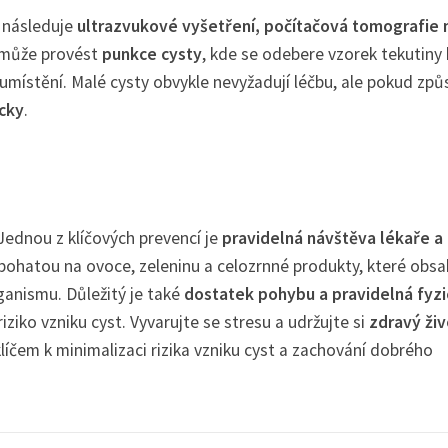
é následuje
ultrazvukové vyšetření, počítačová tomografie
e může provést
punkce cysty
, kde se odebere vzorek tekutiny 
a umístění. Malé cysty obvykle nevyžadují léčbu, ale pokud způ
icky
.
 Jednou z klíčových prevencí je
pravidelná návštěva lékaře a
bohatou na ovoce, zeleninu a celozrnné produkty, které obsa
ganismu. Důležitý je také
dostatek pohybu a pravidelná fyzi
iziko vzniku cyst. Vyvarujte se stresu a udržujte si
zdravý živ
íčem k minimalizaci rizika vzniku cyst a zachování dobrého