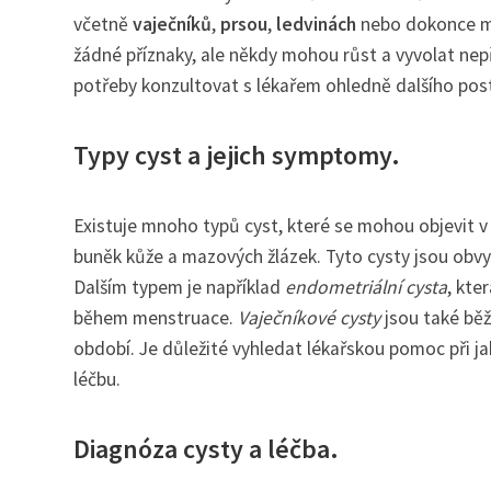
včetně
vaječníků
,
prsou
,
ledvinách
nebo dokonce mo
žádné příznaky, ale někdy mohou růst a vyvolat nep
potřeby konzultovat s lékařem ohledně dalšího pos
Typy cyst a jejich symptomy.
Existuje mnoho typů cyst, které se mohou objevit v
buněk kůže a mazových žlázek. Tyto cysty jsou obvy
Dalším typem je například
endometriální cysta
, kte
během menstruace.
Vaječníkové cysty
jsou také bě
období. Je důležité vyhledat lékařskou pomoc při ja
léčbu.
Diagnóza cysty a léčba.