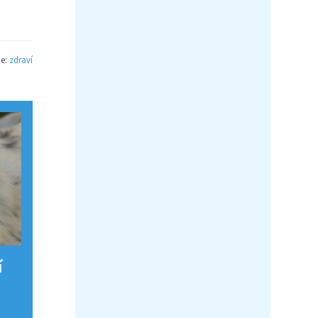
ie:
zdraví
í