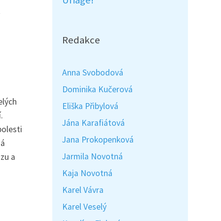
Uriage!
t
Redakce
Anna Svobodová
Dominika Kučerová
elých
Eliška Přibylová
.
Jána Karafiátová
bolesti
Jana Prokopenková
ná
Jarmila Novotná
ózu a
Kaja Novotná
Karel Vávra
Karel Veselý