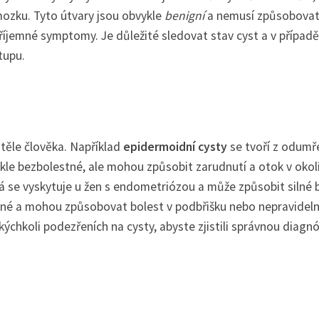
zku. Tyto útvary jsou obvykle
benigní
a nemusí způsobova
říjemné symptomy. Je důležité sledovat stav cyst a v případě
tupu.
 těle člověka. Například
epidermoidní cysty
se tvoří z odumř
kle bezbolestné, ale mohou způsobit zarudnutí a otok v okolí
rá se vyskytuje u žen s endometriózou a může způsobit silné 
žné a mohou způsobovat bolest v podbřišku nebo nepravidel
kýchkoli podezřeních na cysty, abyste zjistili správnou diagn