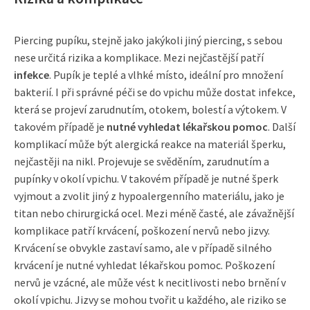
Piercing pupíku, stejně jako jakýkoli jiný piercing, s sebou
nese určitá rizika a komplikace. Mezi nejčastější patří
infekce
. Pupík je teplé a vlhké místo, ideální pro množení
bakterií. I při správné péči se do vpichu může dostat infekce,
která se projeví zarudnutím, otokem, bolestí a výtokem. V
takovém případě je
nutné vyhledat lékařskou pomoc
. Další
komplikací může být alergická reakce na materiál šperku,
nejčastěji na nikl. Projevuje se svěděním, zarudnutím a
pupínky v okolí vpichu. V takovém případě je nutné šperk
vyjmout a zvolit jiný z hypoalergenního materiálu, jako je
titan nebo chirurgická ocel. Mezi méně časté, ale závažnější
komplikace patří krvácení, poškození nervů nebo jizvy.
Krvácení se obvykle zastaví samo, ale v případě silného
krvácení je nutné vyhledat lékařskou pomoc. Poškození
nervů je vzácné, ale může vést k necitlivosti nebo brnění v
okolí vpichu. Jizvy se mohou tvořit u každého, ale riziko se