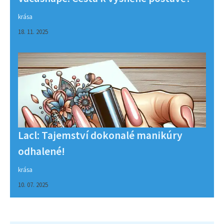
krása
18. 11. 2025
Lacl: Tajemství dokonalé manikúry
odhalené!
krása
10. 07. 2025