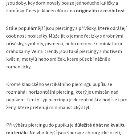
jsou doby, kdy dominovaly pouze jednoduché kuličky a
kamínky. Dnes je kladen důraz na
originalitu
a
osobitost
.
Stále populárnější jsou piercingy s přívěsky, které odrážejí
osobnost nositelky. Může jít o jemné řetízky s drobnými
přívěsky, symboly, písmena, nebo dokonce o miniaturní
drahokamy. Velmi trendy jsou také piercingy s motivem
květin, motýlů nebo srdíček, které působí něžně a
romanticky.
Kromě klasického vertikálního piercingu pupíku se
rozmáhá i horizontální piercing, který je umístěn nad
pupíkem. Tento typ piercingu je decentnější a hodí se i pro
ženy, které preferují minimalistický styl.
Při výběru piercingu do pupíku je
důležité dbát na kvalitu
materiálu
. Nejvhodnější jsou šperky z chirurgické oceli,