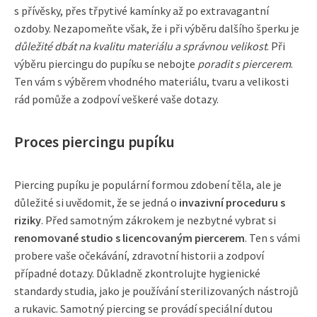
s přívěsky, přes třpytivé kamínky až po extravagantní
ozdoby. Nezapomeňte však, že i při výběru dalšího šperku je
důležité dbát na kvalitu materiálu a správnou velikost
. Při
výběru piercingu do pupíku se nebojte
poradit s piercerem
.
Ten vám s výběrem vhodného materiálu, tvaru a velikosti
rád pomůže a zodpoví veškeré vaše dotazy.
Proces piercingu pupíku
Piercing pupíku je populární formou zdobení těla, ale je
důležité si uvědomit, že se jedná o
invazivní proceduru s
riziky
. Před samotným zákrokem je nezbytné vybrat si
renomované studio s licencovaným piercerem
. Ten s vámi
probere vaše očekávání, zdravotní historii a zodpoví
případné dotazy. Důkladně zkontrolujte hygienické
standardy studia, jako je používání sterilizovaných nástrojů
a rukavic. Samotný piercing se provádí speciální dutou