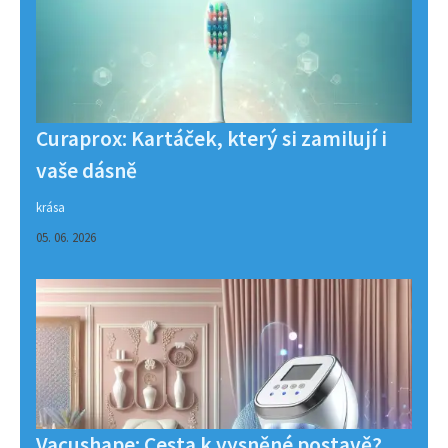
Curaprox: Kartáček, který si zamilují i
vaše dásně
krása
05. 06. 2026
Vacushape: Cesta k vysněné postavě?