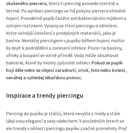
zkušeného piercera
, který ti piercing provede sterilně a
šetrně. Po aplikaci piercingu se řiď pokyny piercera ohledně
hojení. Pravidelně pupík čistěte antibakteriálním mýdlem a
solným roztokem. Vyvaruj se tření piercingu o oblečení.
Volte volnější oblečení z prodyšných materiálů, jako je
bavlna.
Neotáčej piercingem v pupíku během hojení
, mohlo
by dojít k podráždění a zanesení infekce. Pozor na bazény,
vířivky a koupání ve volné přírodě. Voda může obsahovat
bakterie, které by mohly způsobit infekci.
Pokud se pupík
hojí déle nebo se objeví zarudnutí, otok, hnis nebo bolest,
neváhej a vyhledej lékařskou pomoc.
Inspirace a trendy piercingu
Piercing do pupíku je stálicí, která nevyšla z módy a stále
láká svou elegancí a sexy nádechem. V posledních letech se
ale trendy v oblasti piercingu pupíku značně proměnily. Pryč