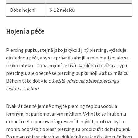
Doba hojení
6-12 měsíců
Hojení a péče
Piercing pupku, stejně jako jakýkoli jiný piercing, vyžaduje
důslednou péči, aby se správně zahojil a minimalizovalo se
riziko infekce. Doba hojení se liší u každého člověka a typu
piercingu, ale obecně se piercing pupku hojí
6 až 12 měsíců
.
Během této doby je
důležité udržovat oblast piercingu
čistou a suchou
.
Dvakrát denně jemně omyjte piercing teplou vodou a
jemným, neparfémovaným mýdlem. Vyhněte se hrubému
drhnutí nebo používání agresivních mýdel, protože by to
mohlo podráždit oblast piercingu a prodloužit dobu hojení.
Po umytí oblast piercingu důkladně osušte čistým ručníkem