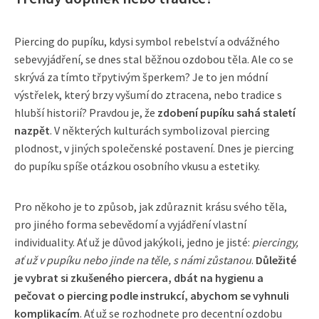
Piercing do pupíku, kdysi symbol rebelství a odvážného
sebevyjádření, se dnes stal běžnou ozdobou těla. Ale co se
skrývá za tímto třpytivým šperkem? Je to jen módní
výstřelek, který brzy vyšumí do ztracena, nebo tradice s
hlubší historií? Pravdou je, že
zdobení pupíku sahá staletí
nazpět
. V některých kulturách symbolizoval piercing
plodnost, v jiných společenské postavení. Dnes je piercing
do pupíku spíše otázkou osobního vkusu a estetiky.
Pro někoho je to způsob, jak zdůraznit krásu svého těla,
pro jiného forma sebevědomí a vyjádření vlastní
individuality. Ať už je důvod jakýkoli, jedno je jisté:
piercingy,
ať už v pupíku nebo jinde na těle, s námi zůstanou
.
Důležité
je vybrat si zkušeného piercera, dbát na hygienu a
pečovat o piercing podle instrukcí, abychom se vyhnuli
komplikacím
. Ať už se rozhodnete pro decentní ozdobu