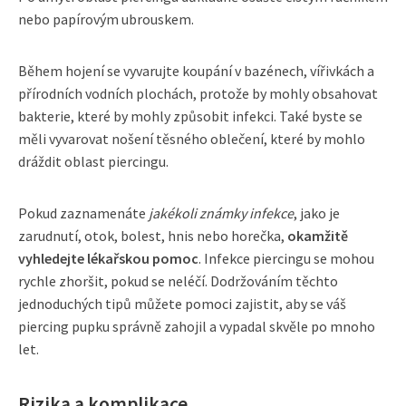
nebo papírovým ubrouskem.
Během hojení se vyvarujte koupání v bazénech, vířivkách a
přírodních vodních plochách, protože by mohly obsahovat
bakterie, které by mohly způsobit infekci. Také byste se
měli vyvarovat nošení těsného oblečení, které by mohlo
dráždit oblast piercingu.
Pokud zaznamenáte
jakékoli známky infekce
, jako je
zarudnutí, otok, bolest, hnis nebo horečka,
okamžitě
vyhledejte lékařskou pomoc
. Infekce piercingu se mohou
rychle zhoršit, pokud se neléčí. Dodržováním těchto
jednoduchých tipů můžete pomoci zajistit, aby se váš
piercing pupku správně zahojil a vypadal skvěle po mnoho
let.
Rizika a komplikace