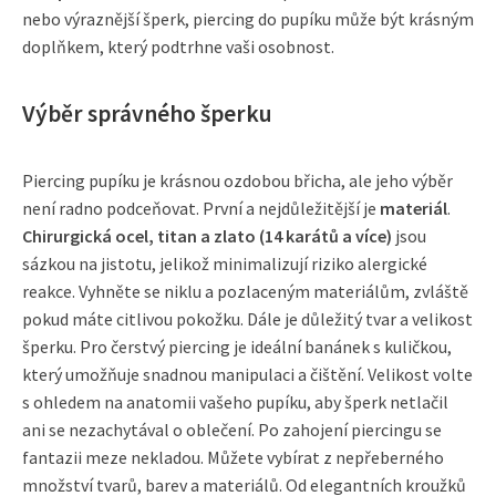
nebo výraznější šperk, piercing do pupíku může být krásným
doplňkem, který podtrhne vaši osobnost.
Výběr správného šperku
Piercing pupíku je krásnou ozdobou břicha, ale jeho výběr
není radno podceňovat. První a nejdůležitější je
materiál
.
Chirurgická ocel, titan a zlato (14 karátů a více)
jsou
sázkou na jistotu, jelikož minimalizují riziko alergické
reakce. Vyhněte se niklu a pozlaceným materiálům, zvláště
pokud máte citlivou pokožku. Dále je důležitý tvar a velikost
šperku. Pro čerstvý piercing je ideální banánek s kuličkou,
který umožňuje snadnou manipulaci a čištění. Velikost volte
s ohledem na anatomii vašeho pupíku, aby šperk netlačil
ani se nezachytával o oblečení. Po zahojení piercingu se
fantazii meze nekladou. Můžete vybírat z nepřeberného
množství tvarů, barev a materiálů. Od elegantních kroužků