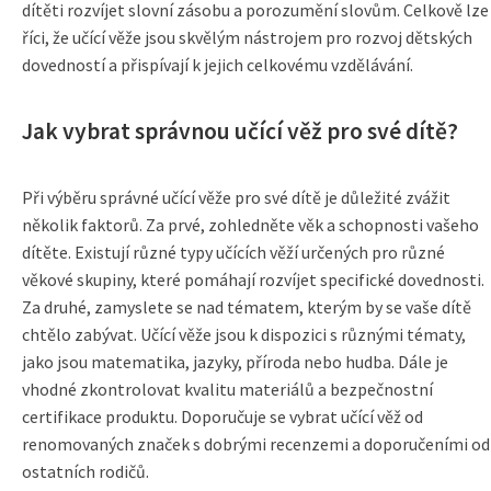
dítěti rozvíjet slovní zásobu a porozumění slovům. Celkově lze
říci, že učící věže jsou skvělým nástrojem pro rozvoj dětských
dovedností a přispívají k jejich celkovému vzdělávání.
Jak vybrat správnou učící věž pro své dítě?
Při výběru správné učící věže pro své dítě je důležité zvážit
několik faktorů. Za prvé, zohledněte věk a schopnosti vašeho
dítěte. Existují různé typy učících věží určených pro různé
věkové skupiny, které pomáhají rozvíjet specifické dovednosti.
Za druhé, zamyslete se nad tématem, kterým by se vaše dítě
chtělo zabývat. Učící věže jsou k dispozici s různými tématy,
jako jsou matematika, jazyky, příroda nebo hudba. Dále je
vhodné zkontrolovat kvalitu materiálů a bezpečnostní
certifikace produktu. Doporučuje se vybrat učící věž od
renomovaných značek s dobrými recenzemi a doporučeními od
ostatních rodičů.