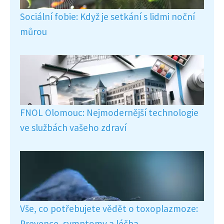
Sociální fobie: Když je setkání s lidmi noční
můrou
FNOL Olomouc: Nejmodernější technologie
ve službách vašeho zdraví
Vše, co potřebujete vědět o toxoplazmoze:
Prevence, symptomy a léčba