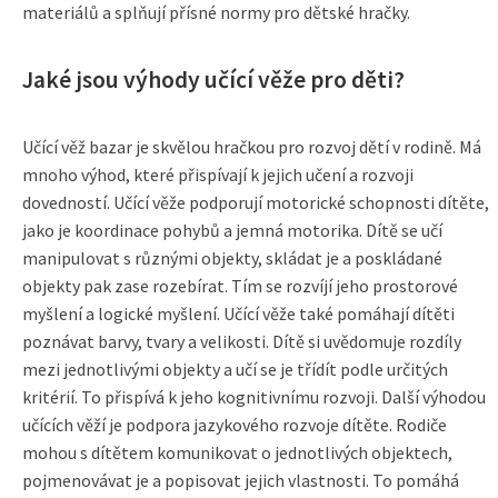
materiálů a splňují přísné normy pro dětské hračky.
Jaké jsou výhody učící věže pro děti?
Učící věž bazar je skvělou hračkou pro rozvoj dětí v rodině. Má
mnoho výhod, které přispívají k jejich učení a rozvoji
dovedností. Učící věže podporují motorické schopnosti dítěte,
jako je koordinace pohybů a jemná motorika. Dítě se učí
manipulovat s různými objekty, skládat je a poskládané
objekty pak zase rozebírat. Tím se rozvíjí jeho prostorové
myšlení a logické myšlení. Učící věže také pomáhají dítěti
poznávat barvy, tvary a velikosti. Dítě si uvědomuje rozdíly
mezi jednotlivými objekty a učí se je třídít podle určitých
kritérií. To přispívá k jeho kognitivnímu rozvoji. Další výhodou
učících věží je podpora jazykového rozvoje dítěte. Rodiče
mohou s dítětem komunikovat o jednotlivých objektech,
pojmenovávat je a popisovat jejich vlastnosti. To pomáhá