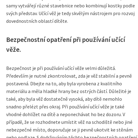
samy vytvářejí různé stavebnice nebo kombinují kostky podle
svých představ. Učící věž je tedy skvělým nástrojem pro rozvoj
dovednostních oblastí dítěte.
Bezpečnostní opatření při používání učící
věže.
Bezpečnost je při používání učící věže velmi důležitá.
Především je nutné zkontrolovat, zda je věž stabilní a pevně
postavená. Dbejte na to, aby byla vyrobena z kvalitního
materiálu a měla hladké hrany bez ostrých částí. Důležité je
také, aby byla věž dostatečně vysoká, aby dítě nemohlo
snadno přelézt přes okraj. Při používání učící věže je také
vhodné dohlížet na dítě a neponechávat ho bez dozoru. V
případě, že se rozhodnete umístit věž na schodiště nebo jiné
nebezpečné místo, doporučuje se ji pevně ukotvit ke stěnám
nebo podlaze. S dodržováním těchto bezpečnostních opatření