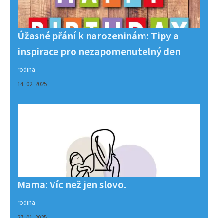
Úžasné přání k narozeninám: Tipy a
inspirace pro nezapomenutelný den
rodina
14. 02. 2025
Mama: Víc než jen slovo.
rodina
27. 01. 2025