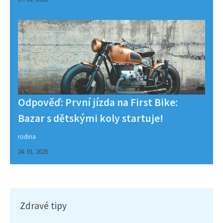
Odpověď: První jízda na First Bike:
Bazar s dětskými koly startuje!
rodina
24. 01. 2025
Zdravé tipy