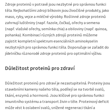
Zdroje proteinů v potravě jsou nezbytné pro správnou funkci
těla. Nejbohatšími zdroji bílkovin jsou živočišné produkty, jako
maso, ryby, vejce a mléčné výrobky. Roślinné zdroje proteinů
zahrnují luštěniny (např. fazole, čočka), ořechy a semena
(např. vlašské ořechy, semínka chia) a obiloviny (např. quinoa,
pohanka). Kombinací různých zdrojů proteinů můžeme
zajistit kompletní spektrum esenciálních aminokyselin
nezbytných pro správnou funkci těla. Doporučuje se zařadit do
jídelníčku různorodé zdroje proteinů pro optimální výživu.
Důležitost proteinů pro zdraví
Důležitost proteinů pro zdraví je nezastupitelná. Proteiny jsou
stavebními kameny našeho těla, podílejí se na tvorbě svalů,
tkání, enzymů a hormonů. Jsou klíčové pro správnou funkci
imunitního systému a transport živin v těle. Proteinový deficit
může vést k oslabení svalů, snížené regeneraci tkání a