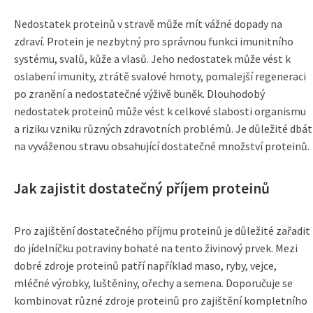
Nedostatek proteinů v stravě může mít vážné dopady na
zdraví. Protein je nezbytný pro správnou funkci imunitního
systému, svalů, kůže a vlasů. Jeho nedostatek může vést k
oslabení imunity, ztrátě svalové hmoty, pomalejší regeneraci
po zranění a nedostatečné výživě buněk. Dlouhodobý
nedostatek proteinů může vést k celkové slabosti organismu
a riziku vzniku různých zdravotních problémů. Je důležité dbát
na vyváženou stravu obsahující dostatečné množství proteinů.
Jak zajistit dostatečný příjem proteinů
Pro zajištění dostatečného příjmu proteinů je důležité zařadit
do jídelníčku potraviny bohaté na tento živinový prvek. Mezi
dobré zdroje proteinů patří například maso, ryby, vejce,
mléčné výrobky, luštěniny, ořechy a semena. Doporučuje se
kombinovat různé zdroje proteinů pro zajištění kompletního