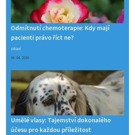
Odmítnutí chemoterapie: Kdy mají
pacienti právo říct ne?
zdraví
06. 04. 2026
Umělé vlasy: Tajemství dokonalého
účesu pro každou příležitost