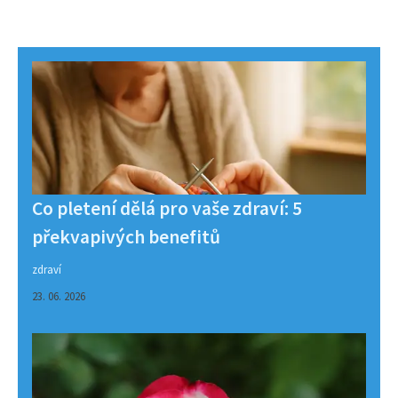
Co pletení dělá pro vaše zdraví: 5
překvapivých benefitů
zdraví
23. 06. 2026