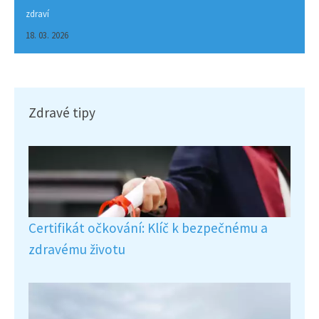
zdraví
18. 03. 2026
Zdravé tipy
Certifikát očkování: Klíč k bezpečnému a
zdravému životu