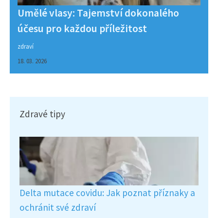
Umělé vlasy: Tajemství dokonalého
účesu pro každou příležitost
zdraví
18. 03. 2026
Zdravé tipy
Delta mutace covidu: Jak poznat příznaky a
ochránit své zdraví