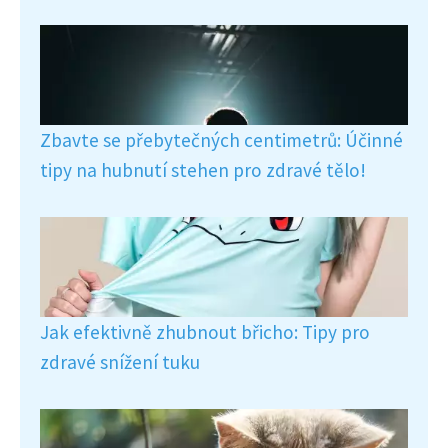
Zbavte se přebytečných centimetrů: Účinné
tipy na hubnutí stehen pro zdravé tělo!
Jak efektivně zhubnout břicho: Tipy pro
zdravé snížení tuku