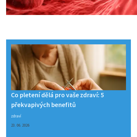
Co pletení dělá pro vaše zdraví: 5
překvapivých benefitů
zdraví
23. 06. 2026