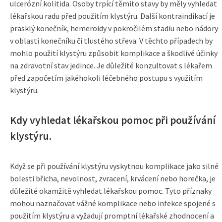
ulcerózní kolitida. Osoby trpící těmito stavy by měly vyhledat
lékařskou radu před použitím klystýru. Další kontraindikací je
prasklý konečník, hemeroidy v pokročilém stadiu nebo nádory
v oblasti konečníku či tlustého střeva. V těchto případech by
mohlo použití klystýru způsobit komplikace a škodlivé účinky
na zdravotní stav jedince. Je důležité konzultovat s lékařem
před započetím jakéhokoli léčebného postupu s využitím
klystýru.
Kdy vyhledat lékařskou pomoc při používání
klystýru.
Když se při používání klystýru vyskytnou komplikace jako silné
bolesti břicha, nevolnost, zvracení, krvácení nebo horečka, je
důležité okamžitě vyhledat lékařskou pomoc. Tyto příznaky
mohou naznačovat vážné komplikace nebo infekce spojené s
použitím klystýru a vyžadují promptní lékařské zhodnocení a