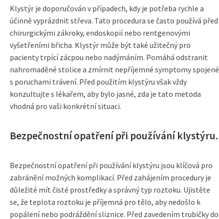
Klystýr je doporučován v případech, kdy je potřeba rychle a
účinně vyprázdnit střeva. Tato procedura se často používá před
chirurgickými zákroky, endoskopií nebo rentgenovými
vyšetřeními břicha. Klystýr může být také užitečný pro
pacienty trpící zácpou nebo nadýmáním. Pomáhá odstranit
nahromaděné stolice a zmírnit nepříjemné symptomy spojené
s poruchami trávení. Před použitím klystýru však vždy
konzultujte s lékařem, aby bylo jasné, zda je tato metoda
vhodná pro vaši konkrétní situaci.
Bezpečnostní opatření při používání klystýru.
Bezpečnostní opatření při používání klystýru jsou klíčová pro
zabránění možných komplikací. Před zahájením procedury je
důležité mít čisté prostředky a správný typ roztoku. Ujistěte
se, že teplota roztoku je příjemná pro tělo, aby nedošlo k
popálení nebo podráždění sliznice. Před zavedením trubičky do