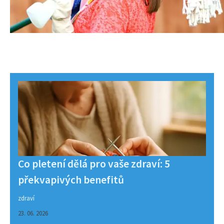
Co pletení dělá pro vaše zdraví: 5
překvapivých benefitů
zdraví
23. 06. 2026