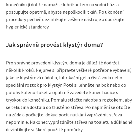
konečníku ji dobře namažte lubrikantem na vodní bázi a
postupujte opatrně, abyste nepoškodili tkáň. Po ukončení
procedury pečlivě dezinfikujte veškeré nástroje a dodržujte
hygienické standardy.
Jak správně provést klystýr doma?
Pro správné provedení klystýru doma je důležité dodržet
několik kroků. Nejprve si připravte veškeré potřebné vybavení,
jako je klystýrová nádoba, lubrikační gel a čistá voda nebo
speciální roztok pro klystýr. Poté si lehněte na bok nebo do
polohy koleno-loket a opatrně zavedete konec hadice s
tryskou do konečníku. Pomalu stlačte nádobu s roztokem, aby
se tekutina dostala do tlustého střeva. Po naplnění se otočte
na záda a počkejte, dokud pocit nutkání vyprázdnit střeva
nepominie. Nakonec vyprázdněte střeva na toaletu a důkladně
dezinfikujte veškeré použité pomůcky.