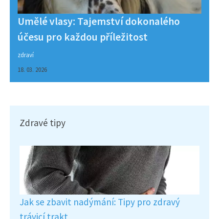
Umělé vlasy: Tajemství dokonalého
účesu pro každou příležitost
zdraví
18. 03. 2026
Zdravé tipy
Jak se zbavit nadýmání: Tipy pro zdravý
trávicí trakt