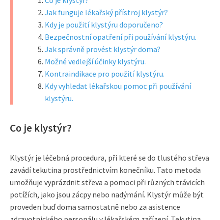
Co je klystýr?
Jak funguje lékařský přístroj klystýr?
Kdy je použití klystýru doporučeno?
Bezpečnostní opatření při používání klystýru.
Jak správně provést klystýr doma?
Možné vedlejší účinky klystýru.
Kontraindikace pro použití klystýru.
Kdy vyhledat lékařskou pomoc při používání
klystýru.
Co je klystýr?
Klystýr je léčebná procedura, při které se do tlustého střeva
zavádí tekutina prostřednictvím konečníku. Tato metoda
umožňuje vyprázdnit střeva a pomoci při různých trávicích
potížích, jako jsou zácpy nebo nadýmání. Klystýr může být
proveden buď doma samostatně nebo za asistence
zdravotnického personálu v lékařském zařízení. Tekutina