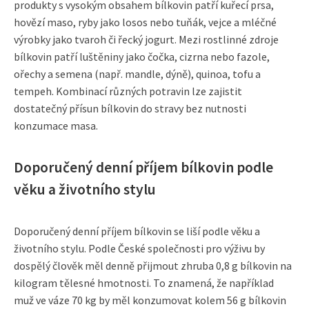
produkty s vysokým obsahem bílkovin patří kuřecí prsa,
hovězí maso, ryby jako losos nebo tuňák, vejce a mléčné
výrobky jako tvaroh či řecký jogurt. Mezi rostlinné zdroje
bílkovin patří luštěniny jako čočka, cizrna nebo fazole,
ořechy a semena (např. mandle, dýně), quinoa, tofu a
tempeh. Kombinací různých potravin lze zajistit
dostatečný přísun bílkovin do stravy bez nutnosti
konzumace masa.
Doporučený denní příjem bílkovin podle
věku a životního stylu
Doporučený denní příjem bílkovin se liší podle věku a
životního stylu. Podle České společnosti pro výživu by
dospělý člověk měl denně přijmout zhruba 0,8 g bílkovin na
kilogram tělesné hmotnosti. To znamená, že například
muž ve váze 70 kg by měl konzumovat kolem 56 g bílkovin