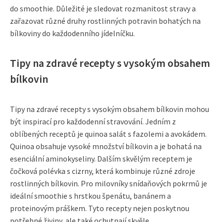
do smoothie. Důležité je sledovat rozmanitost stravy a
zařazovat různé druhy rostlinných potravin bohatých na
bílkoviny do každodenního jídelníčku.
Tipy na zdravé recepty s vysokým obsahem
bílkovin
Tipy na zdravé recepty s vysokým obsahem bílkovin mohou
být inspirací pro každodenní stravování. Jedním z
oblíbených receptů je quinoa salát s fazolemi a avokádem.
Quinoa obsahuje vysoké množství bílkovin a je bohatá na
esenciální aminokyseliny. Dalším skvělým receptem je
čočková polévka s cizrny, která kombinuje různé zdroje
rostlinných bílkovin. Pro milovníky snídaňových pokrmů je
ideální smoothie s hrstkou špenátu, banánem a
proteinovým práškem. Tyto recepty nejen poskytnou
potřebné živiny, ale také ochutnají skvěle.