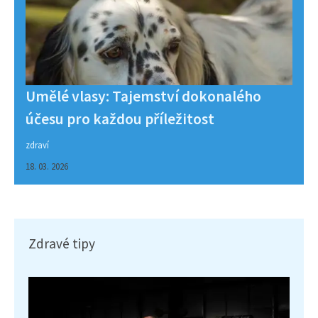
Umělé vlasy: Tajemství dokonalého
účesu pro každou příležitost
zdraví
18. 03. 2026
Zdravé tipy