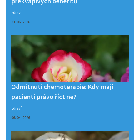
překvapivých benefitů
zdraví
23. 06. 2026
Odmítnutí chemoterapie: Kdy mají
pacienti právo říct ne?
zdraví
06. 04. 2026