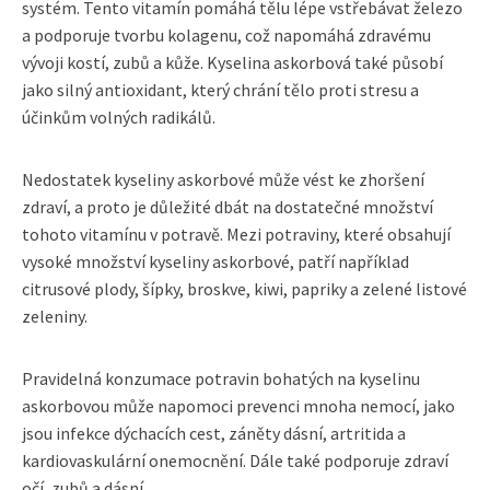
systém. Tento vitamín pomáhá tělu lépe vstřebávat železo
a podporuje tvorbu kolagenu, což napomáhá zdravému
vývoji kostí, zubů a kůže. Kyselina askorbová také působí
jako silný antioxidant, který chrání tělo proti stresu a
účinkům volných radikálů.
Nedostatek kyseliny askorbové může vést ke zhoršení
zdraví, a proto je důležité dbát na dostatečné množství
tohoto vitamínu v potravě. Mezi potraviny, které obsahují
vysoké množství kyseliny askorbové, patří například
citrusové plody, šípky, broskve, kiwi, papriky a zelené listové
zeleniny.
Pravidelná konzumace potravin bohatých na kyselinu
askorbovou může napomoci prevenci mnoha nemocí, jako
jsou infekce dýchacích cest, záněty dásní, artritida a
kardiovaskulární onemocnění. Dále také podporuje zdraví
očí, zubů a dásní.