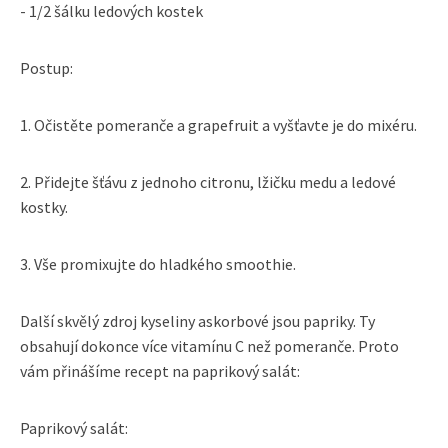
- 1/2 šálku ledových kostek
Postup:
1. Očistěte pomeranče a grapefruit a vyšťavte je do mixéru.
2. Přidejte šťávu z jednoho citronu, lžičku medu a ledové
kostky.
3. Vše promixujte do hladkého smoothie.
Další skvělý zdroj kyseliny askorbové jsou papriky. Ty
obsahují dokonce více vitamínu C než pomeranče. Proto
vám přinášíme recept na paprikový salát:
Paprikový salát: