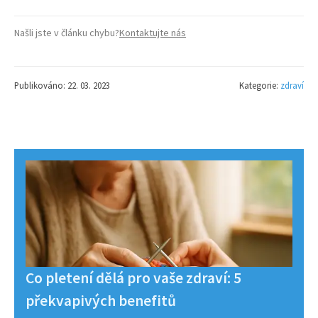
Našli jste v článku chybu?
Kontaktujte nás
Publikováno: 22. 03. 2023
Kategorie:
zdraví
Co pletení dělá pro vaše zdraví: 5
překvapivých benefitů