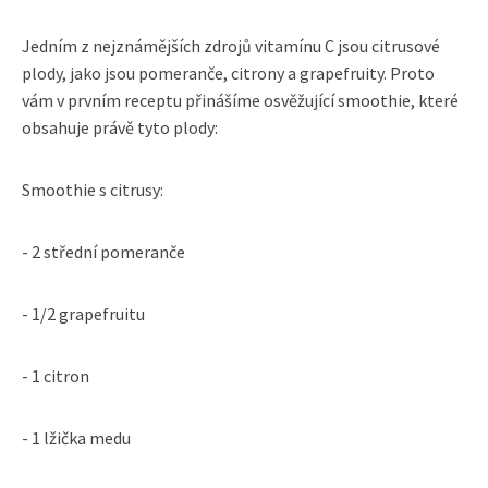
Jedním z nejznámějších zdrojů vitamínu C jsou citrusové
plody, jako jsou pomeranče, citrony a grapefruity. Proto
vám v prvním receptu přinášíme osvěžující smoothie, které
obsahuje právě tyto plody:
Smoothie s citrusy:
- 2 střední pomeranče
- 1/2 grapefruitu
- 1 citron
- 1 lžička medu