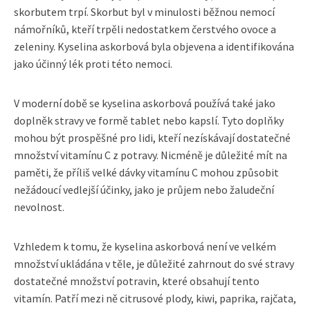
skorbutem trpí. Skorbut byl v minulosti běžnou nemocí
námořníků, kteří trpěli nedostatkem čerstvého ovoce a
zeleniny. Kyselina askorbová byla objevena a identifikována
jako účinný lék proti této nemoci.
V moderní době se kyselina askorbová používá také jako
doplněk stravy ve formě tablet nebo kapslí. Tyto doplňky
mohou být prospěšné pro lidi, kteří nezískávají dostatečné
množství vitamínu C z potravy. Nicméně je důležité mít na
paměti, že příliš velké dávky vitamínu C mohou způsobit
nežádoucí vedlejší účinky, jako je průjem nebo žaludeční
nevolnost.
Vzhledem k tomu, že kyselina askorbová není ve velkém
množství ukládána v těle, je důležité zahrnout do své stravy
dostatečné množství potravin, které obsahují tento
vitamín. Patří mezi ně citrusové plody, kiwi, paprika, rajčata,