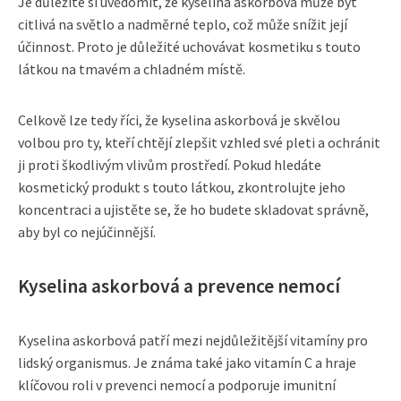
Je důležité si uvědomit, že kyselina askorbová může být
citlivá na světlo a nadměrné teplo, což může snížit její
účinnost. Proto je důležité uchovávat kosmetiku s touto
látkou na tmavém a chladném místě.
Celkově lze tedy říci, že kyselina askorbová je skvělou
volbou pro ty, kteří chtějí zlepšit vzhled své pleti a ochránit
ji proti škodlivým vlivům prostředí. Pokud hledáte
kosmetický produkt s touto látkou, zkontrolujte jeho
koncentraci a ujistěte se, že ho budete skladovat správně,
aby byl co nejúčinnější.
Kyselina askorbová a prevence nemocí
Kyselina askorbová patří mezi nejdůležitější vitamíny pro
lidský organismus. Je známa také jako vitamín C a hraje
klíčovou roli v prevenci nemocí a podporuje imunitní