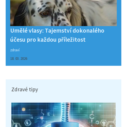
Umělé vlasy: Tajemství dokonalého
účesu pro každou příležitost
zdraví
18. 03. 2026
Zdravé tipy