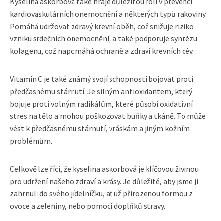
Kyselina askorbová také hraje důležitou roli v prevenci
kardiovaskulárních onemocnění a některých typů rakoviny.
Pomáhá udržovat zdravý krevní oběh, což snižuje riziko
vzniku srdečních onemocnění, a také podporuje syntézu
kolagenu, což napomáhá ochraně a zdraví krevních cév.
Vitamín C je také známý svojí schopností bojovat proti
předčasnému stárnutí. Je silným antioxidantem, který
bojuje proti volným radikálům, které působí oxidativní
stres na tělo a mohou poškozovat buňky a tkáně. To může
vést k předčasnému stárnutí, vráskám a jiným kožním
problémům.
Celkově lze říci, že kyselina askorbová je klíčovou živinou
pro udržení našeho zdraví a krásy. Je důležité, aby jsme ji
zahrnuli do svého jídelníčku, ať už přirozenou formou z
ovoce a zeleniny, nebo pomocí doplňků stravy.