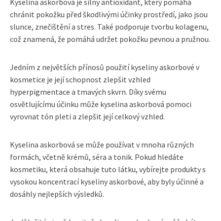
Kyselina askorbová je silný antioxidant, který pomáhá
chránit pokožku před škodlivými účinky prostředí, jako jsou
slunce, znečištění a stres. Také podporuje tvorbu kolagenu,
což znamená, že pomáhá udržet pokožku pevnou a pružnou.
Jedním z největších přínosů použití kyseliny askorbové v
kosmetice je její schopnost zlepšit vzhled
hyperpigmentace a tmavých skvrn. Díky svému
osvětlujícímu účinku může kyselina askorbová pomoci
vyrovnat tón pleti a zlepšit její celkový vzhled.
Kyselina askorbová se může používat v mnoha různých
formách, včetně krémů, séra a tonik. Pokud hledáte
kosmetiku, která obsahuje tuto látku, vybírejte produkty s
vysokou koncentrací kyseliny askorbové, aby byly účinné a
dosáhly nejlepších výsledků.