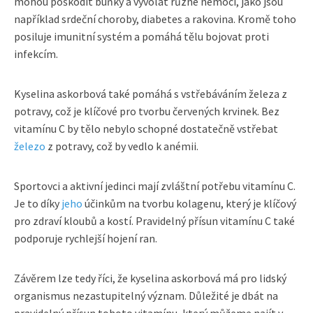
mohou poškodit buňky a vyvolat různé nemoci, jako jsou
například srdeční choroby, diabetes a rakovina. Kromě toho
posiluje imunitní systém a pomáhá tělu bojovat proti
infekcím.
Kyselina askorbová také pomáhá s vstřebáváním železa z
potravy, což je klíčové pro tvorbu červených krvinek. Bez
vitamínu C by tělo nebylo schopné dostatečně vstřebat
železo
z potravy, což by vedlo k anémii.
Sportovci a aktivní jedinci mají zvláštní potřebu vitamínu C.
Je to díky
jeho
účinkům na tvorbu kolagenu, který je klíčový
pro zdraví kloubů a kostí. Pravidelný přísun vitamínu C také
podporuje rychlejší hojení ran.
Závěrem lze tedy říci, že kyselina askorbová má pro lidský
organismus nezastupitelný význam. Důležité je dbát na
pravidelný přísun tohoto vitamínu, který můžeme najít v