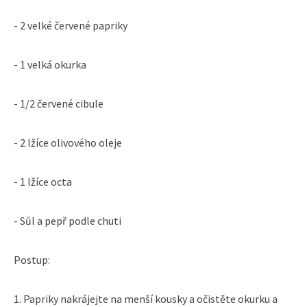
- 2 velké červené papriky
- 1 velká okurka
- 1/2 červené cibule
- 2 lžíce olivového oleje
- 1 lžíce octa
- Sůl a pepř podle chuti
Postup:
1. Papriky nakrájejte na menší kousky a očistěte okurku a