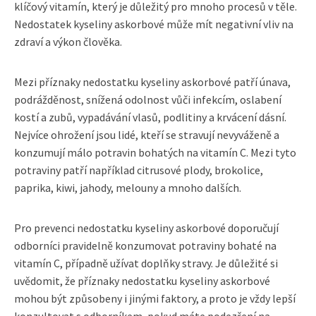
klíčový vitamín, který je důležitý pro mnoho procesů v těle.
Nedostatek kyseliny askorbové může mít negativní vliv na
zdraví a výkon člověka.
Mezi příznaky nedostatku kyseliny askorbové patří únava,
podrážděnost, snížená odolnost vůči infekcím, oslabení
kostí a zubů, vypadávání vlasů, podlitiny a krvácení dásní.
Nejvíce ohrožení jsou lidé, kteří se stravují nevyváženě a
konzumují málo potravin bohatých na vitamín C. Mezi tyto
potraviny patří například citrusové plody, brokolice,
paprika, kiwi, jahody, melouny a mnoho dalších.
Pro prevenci nedostatku kyseliny askorbové doporučují
odborníci pravidelně konzumovat potraviny bohaté na
vitamín C, případně užívat doplňky stravy. Je důležité si
uvědomit, že příznaky nedostatku kyseliny askorbové
mohou být způsobeny i jinými faktory, a proto je vždy lepší
konzultovat s odborníkem, pokud máte podezření na