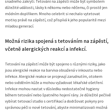
snadného zakrytí. Tetování na zápěstí může být symbolem
důležité události, lásky k někomu nebo něčemu, či prostě jen
módním doplňkem. Mnoho celebrit si nechalo vytetovat
motivy právě na zápěstí, což přispívá k jeho popularitě mezi
mladou generací.
Možná rizika spojená s tetováním na zápěstí,
včetně alergických reakcí a infekcí.
Tetování na zápěstí může být spojeno s různými riziky, jako
jsou alergické reakce na barviva obsažená v inkoustu nebo
infekce. Alergické reakce se projevují zarudnutím, otokem
nebo svěděním kůže a mohou vyžadovat lékařské ošetření.
Infekce mohou nastat v důsledku nedostatečné hygieny
během tetování nebo špatného hojení rány. Je důležité pečlivě
vybírat tetovací studio s certifikací a dodržovat pokyny pro
správnou péči o nové tetování, abyste minimalizovali možná