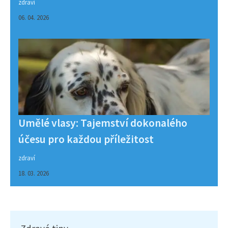
zdraví
06. 04. 2026
Umělé vlasy: Tajemství dokonalého
účesu pro každou příležitost
zdraví
18. 03. 2026