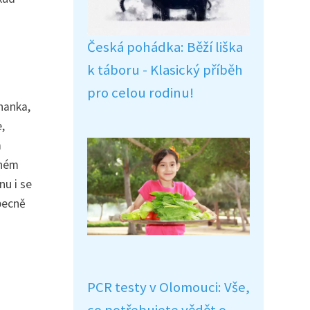
Česká pohádka: Běží liška
k táboru - Klasický příběh
pro celou rodinu!
hanka,
,
m
eném
nu i se
becně
PCR testy v Olomouci: Vše,