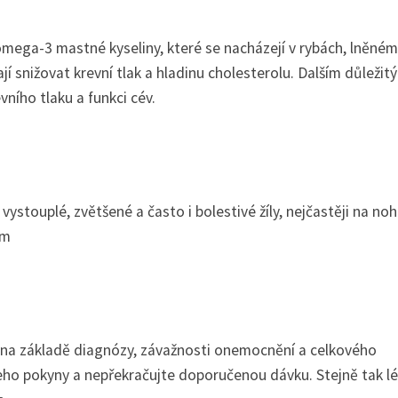
omega-3 mastné kyseliny, které se nacházejí v rybách, lněném
 snižovat krevní tlak a hladinu cholesterolu. Dalším důležit
vního tlaku a funkci cév.
 vystouplé, zvětšené a často i bolestivé žíly, nejčastěji na no
zm
ař na základě diagnózy, závažnosti onemocnění a celkového
eho pokyny a nepřekračujte doporučenou dávku. Stejně tak l