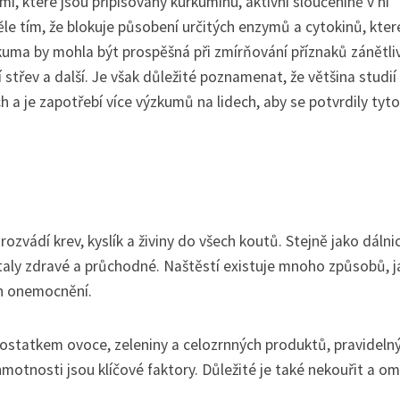
, které jsou připisovány kurkuminu, aktivní sloučenině v ní
le tím, že blokuje působení určitých enzymů a cytokinů, kter
urkuma by mohla být prospěšná při zmírňování příznaků zánětli
střev a další. Je však důležité poznamenat, že většina studií
a je zapotřebí více výzkumů na lidech, aby se potvrdily tyto
 rozvádí krev, kyslík a živiny do všech koutů. Stejně jako dálni
ůstaly zdravé a průchodné. Naštěstí existuje mnoho způsobů, j
ích onemocnění.
 dostatkem ovoce, zeleniny a celozrnných produktů, pravideln
otnosti jsou klíčové faktory. Důležité je také nekouřit a om