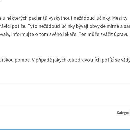
e.
e u některých pacientů vyskytnout nežádoucí účinky. Mezi ty
trávící potíže. Tyto nežádoucí účinky bývají obvykle mírné a s
ovaly, informujte o tom svého lékaře. Ten může zvážit úpravu
řskou pomoc. V případě jakýchkoli zdravotních potíží se vžd
Kategor