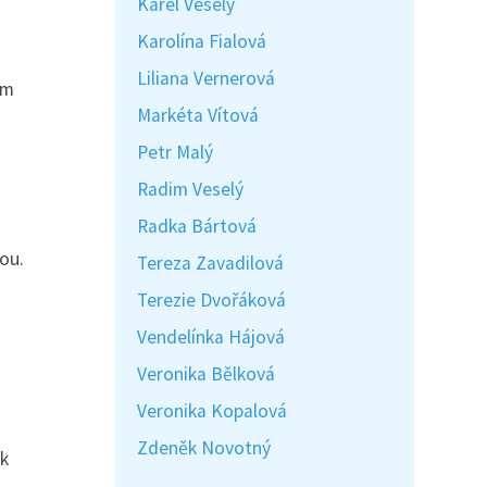
Karel Veselý
Karolína Fialová
Liliana Vernerová
ým
Markéta Vítová
Petr Malý
Radim Veselý
Radka Bártová
hou.
Tereza Zavadilová
Terezie Dvořáková
Vendelínka Hájová
Veronika Bělková
Veronika Kopalová
Zdeněk Novotný
ék