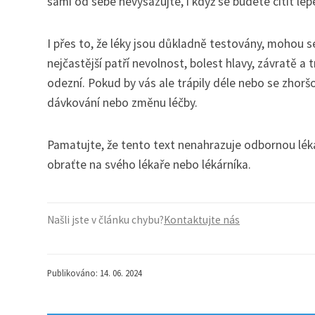
sami od sebe nevysazujte, i když se budete cítit lép
I přes to, že léky jsou důkladně testovány, mohou s
nejčastější patří nevolnost, bolest hlavy, závratě a 
odezní. Pokud by vás ale trápily déle nebo se zhorš
dávkování nebo změnu léčby.
Pamatujte, že tento text nenahrazuje odbornou léka
obraťte na svého lékaře nebo lékárníka.
Našli jste v článku chybu?
Kontaktujte nás
Publikováno: 14. 06. 2024