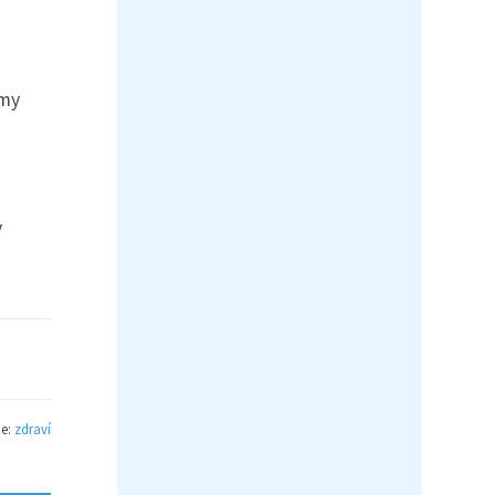
amy
y
ie:
zdraví