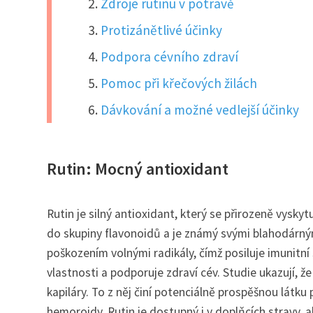
Zdroje rutinu v potravě
Protizánětlivé účinky
Podpora cévního zdraví
Pomoc při křečových žilách
Dávkování a možné vedlejší účinky
Rutin: Mocný antioxidant
Rutin je silný antioxidant, který se přirozeně vyskytu
do skupiny flavonoidů a je známý svými blahodárným
poškozením volnými radikály, čímž posiluje imunitní
vlastnosti a podporuje zdraví cév. Studie ukazují, že
kapiláry. To z něj činí potenciálně prospěšnou látku
hemoroidy. Rutin je dostupný i v doplňcích stravy, 