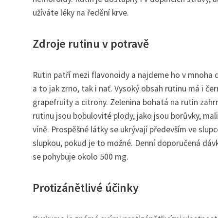
užíváte léky na ředění krve.
Zdroje rutinu v potravě
Rutin patří mezi flavonoidy a najdeme ho v mnoha dr
a to jak zrno, tak i nať. Vysoký obsah rutinu má i če
grapefruity a citrony. Zelenina bohatá na rutin zahrn
rutinu jsou bobulovité plody, jako jsou borůvky, mal
víně. Prospěšné látky se ukrývají především ve slup
slupkou, pokud je to možné. Denní doporučená dávka 
se pohybuje okolo 500 mg.
Protizánětlivé účinky