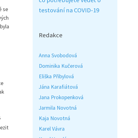
co potřebujete vědět o
é se
testování na COVID-19
vých
 byla
Redakce
Anna Svobodová
Dominika Kučerová
Eliška Přibylová
ce
Jána Karafiátová
ak
Jana Prokopenková
Jarmila Novotná
Kaja Novotná
ý
ezit
Karel Vávra