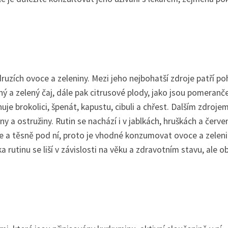
uzích ovoce a zeleniny. Mezi jeho nejbohatší zdroje patří po
rný a zelený čaj, dále pak citrusové plody, jako jsou pomeranče
uje brokolici, špenát, kapustu, cibuli a chřest. Dalším zdroje
iny a ostružiny. Rutin se nachází i v jablkách, hruškách a červ
ce a těsně pod ní, proto je vhodné konzumovat ovoce a zeleni
rutinu se liší v závislosti na věku a zdravotním stavu, ale o