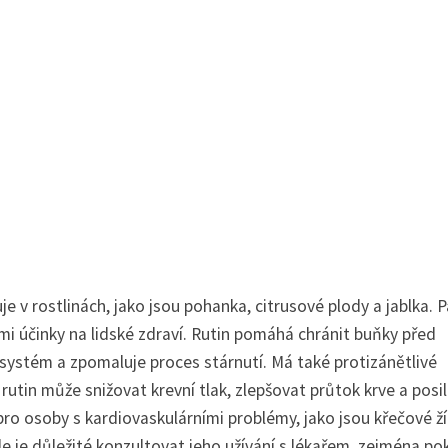
je v rostlinách, jako jsou pohanka, citrusové plody a jablka. P
i účinky na lidské zdraví. Rutin pomáhá chránit buňky před
 systém a zpomaluje proces stárnutí. Má také protizánětlivé
 rutin může snižovat krevní tlak, zlepšovat průtok krve a posi
 pro osoby s kardiovaskulárními problémy, jako jsou křečové ží
ale je důležité konzultovat jeho užívání s lékařem, zejména po