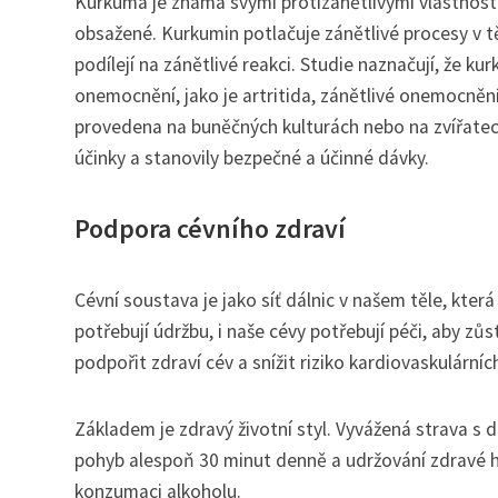
Kurkuma je známá svými protizánětlivými vlastnostmi
obsažené. Kurkumin potlačuje zánětlivé procesy v tě
podílejí na zánětlivé reakci. Studie naznačují, že k
onemocnění, jako je artritida, zánětlivé onemocnění 
provedena na buněčných kulturách nebo na zvířatech 
účinky a stanovily bezpečné a účinné dávky.
Podpora cévního zdraví
Cévní soustava je jako síť dálnic v našem těle, která
potřebují údržbu, i naše cévy potřebují péči, aby z
podpořit zdraví cév a snížit riziko kardiovaskulárn
Základem je zdravý životní styl. Vyvážená strava s
pohyb alespoň 30 minut denně a udržování zdravé hm
konzumaci alkoholu.