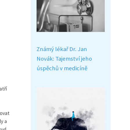
Známý lékař Dr. Jan
Novák: Tajemství jeho
úspěchů v medicíně
atří
lovat
ly a
kud